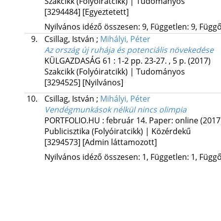
Szakcikk (Folyóiratcikk) | Tudományos
[3294484]
[Egyeztetett]
Nyilvános idéző összesen: 9, Független: 9, Függő:
9.
Csillag, István
;
Mihályi, Péter
Az ország új ruhája és potenciális növekedése
KÜLGAZDASÁG
61
:
1-2
pp. 23-27. , 5 p.
(2017)
Szakcikk (Folyóiratcikk) | Tudományos
[3294525]
[Nyilvános]
10.
Csillag, István
;
Mihályi, Péter
Vendégmunkások nélkül nincs olimpia
PORTFOLIO.HU
:
február 14.
Paper: online
(2017
Publicisztika (Folyóiratcikk) | Közérdekű
[3294573]
[Admin láttamozott]
Nyilvános idéző összesen: 1, Független: 1, Függő: