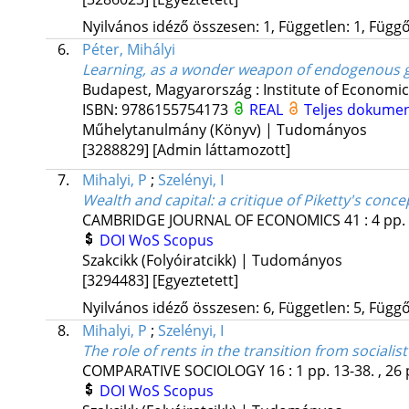
Nyilvános idéző összesen: 1, Független: 1, Függő:
6.
Péter, Mihályi
Learning, as a wonder weapon of endogenous 
Budapest, Magyarország :
Institute of Economi
ISBN:
9786155754173
REAL
Teljes dokume
Műhelytanulmány (Könyv) | Tudományos
[3288829]
[Admin láttamozott]
7.
Mihalyi, P
;
Szelényi, I
Wealth and capital: a critique of Piketty's conce
CAMBRIDGE JOURNAL OF ECONOMICS
41
:
4
pp.
DOI
WoS
Scopus
Szakcikk (Folyóiratcikk) | Tudományos
[3294483]
[Egyeztetett]
Nyilvános idéző összesen: 6, Független: 5, Függő:
8.
Mihalyi, P
;
Szelényi, I
The role of rents in the transition from sociali
COMPARATIVE SOCIOLOGY
16
:
1
pp. 13-38. , 26
DOI
WoS
Scopus