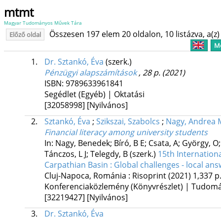
mtmt
Magyar Tudományos Művek Tára
Összesen 197 elem 20 oldalon, 10 listázva, a(z) 
Előző oldal
Me
1.
Dr. Sztankó, Éva
(szerk.)
Pénzügyi alapszámítások
, 28 p.
(2021)
ISBN:
9789633961841
Segédlet (Egyéb) | Oktatási
[32058998]
[Nyilvános]
2.
Sztankó, Éva
;
Szikszai, Szabolcs
;
Nagy, Andrea
Financial literacy among university students
In: Nagy, Benedek; Bíró, B E; Csata, A; György, O;
Tánczos, L J; Telegdy, B (szerk.)
15th Internation
Carpathian Basin : Global challenges - local ans
Cluj-Napoca, Románia :
Risoprint
(2021)
1,337 p
Konferenciaközlemény (Könyvrészlet) | Tudom
[32219427]
[Nyilvános]
3.
Dr. Sztankó, Éva