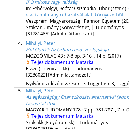
IPO mítosz vagy valóság
In: Fehérvölgyi, Beáta; Csizmadia, Tibor (szerk.)
esettanulmányok hazai vállalati környezetből
Veszprém, Magyarország :
Pannon Egyetem
(20
Szaktanulmány (Könyvrészlet) | Tudományos
[31781465]
[Admin láttamozott]
4.
Mihályi, Péter
Hol élünk?
: Az Orbán rendszer logikája
MOZGÓ VILÁG
43
:
7-8
pp. 3-16. , 14 p.
(2017)
Teljes dokumentum
Matarka
Esszé (Folyóiratcikk) | Tudományos
[3286022]
[Admin láttamozott]
Nyilvános idéző összesen: 3, Független: 3, Függő:
5.
Mihályi, Péter
Az egészségügy finanszírozási alternatívái (adók
tapasztalatok
MAGYAR TUDOMÁNY
178
:
7
pp. 781-787. , 7 p.
(
Teljes dokumentum
Matarka
Szakcikk (Folyóiratcikk) | Tudományos
[3286023]
[Egyeztetett]