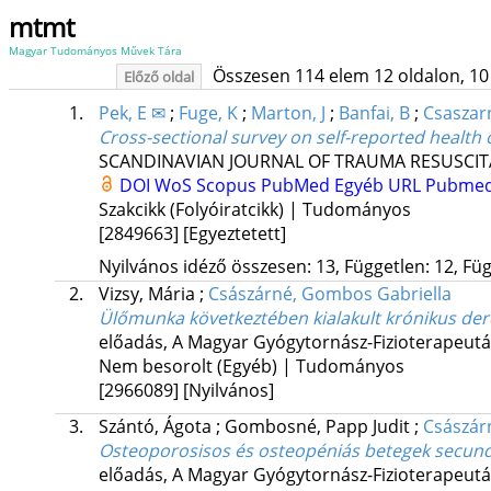
mtmt
Magyar Tudományos Művek Tára
Összesen 114 elem 12 oldalon, 10 li
Előző oldal
1.
Pek, E ✉
;
Fuge, K
;
Marton, J
;
Banfai, B
;
Csaszar
Cross-sectional survey on self-reported health
SCANDINAVIAN JOURNAL OF TRAUMA RESUSCI
DOI
WoS
Scopus
PubMed
Egyéb URL
Pubmed
Szakcikk (Folyóiratcikk) | Tudományos
[2849663]
[Egyeztetett]
Nyilvános idéző összesen: 13, Független: 12, Füg
2.
Vizsy, Mária
;
Császárné, Gombos Gabriella
Ülőmunka következtében kialakult krónikus deré
előadás
,
A Magyar Gyógytornász-Fizioterapeutá
Nem besorolt (Egyéb) | Tudományos
[2966089]
[Nyilvános]
3.
Szántó, Ágota
;
Gombosné, Papp Judit
;
Császár
Osteoporosisos és osteopéniás betegek secund
előadás
,
A Magyar Gyógytornász-Fizioterapeutá