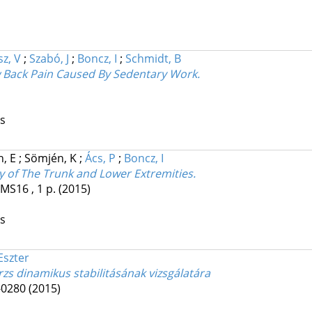
z, V
;
Szabó, J
;
Boncz, I
;
Schmidt, B
w Back Pain Caused By Sedentary Work.
os
h, E
;
Sömjén, K
;
Ács, P
;
Boncz, I
ty of The Trunk and Lower Extremities.
MS16 , 1 p.
(2015)
os
Eszter
örzs dinamikus stabilitásának vizsgálatára
A-0280
(2015)