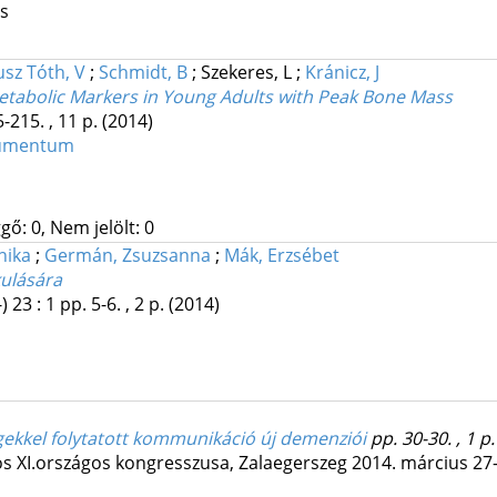
os
sz Tóth, V
;
Schmidt, B
;
Szekeres, L
;
Kránicz, J
 Metabolic Markers in Young Adults with Peak Bone Mass
-215. , 11 p.
(2014)
kumentum
gő: 0, Nem jelölt: 0
nika
;
Germán, Zsuzsanna
;
Mák, Erzsébet
kulására
)
23
:
1
pp. 5-6. , 2 p.
(2014)
gekkel folytatott kommunikáció új demenziói
pp. 30-30. , 1 p.
os XI.országos kongresszusa, Zalaegerszeg 2014. március 27