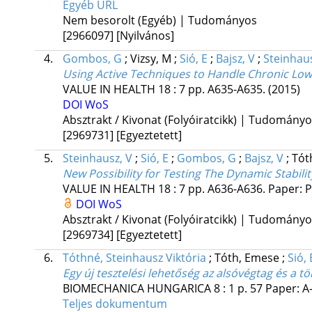
Egyéb URL
Nem besorolt (Egyéb) | Tudományos
[2966097]
[Nyilvános]
4.
Gombos, G
;
Vizsy, M
;
Sió, E
;
Bajsz, V
;
Steinhaus
Using Active Techniques to Handle Chronic Lo
VALUE IN HEALTH
18
:
7
pp. A635-A635.
(2015)
DOI
WoS
Absztrakt / Kivonat (Folyóiratcikk) | Tudomány
[2969731]
[Egyeztetett]
5.
Steinhausz, V
;
Sió, E
;
Gombos, G
;
Bajsz, V
;
Tót
New Possibility for Testing The Dynamic Stabili
VALUE IN HEALTH
18
:
7
pp. A636-A636. Paper: P
DOI
WoS
Absztrakt / Kivonat (Folyóiratcikk) | Tudomány
[2969734]
[Egyeztetett]
6.
Tóthné, Steinhausz Viktória
;
Tóth, Emese
;
Sió, 
Egy új tesztelési lehetőség az alsóvégtag és a t
BIOMECHANICA HUNGARICA
8
:
1
p. 57 Paper: 
Teljes dokumentum