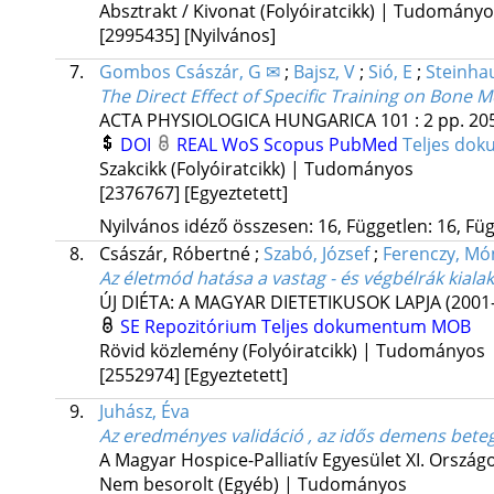
Absztrakt / Kivonat (Folyóiratcikk) | Tudomány
[2995435]
[Nyilvános]
7.
Gombos Császár, G ✉
;
Bajsz, V
;
Sió, E
;
Steinhau
The Direct Effect of Specific Training on Bone
ACTA PHYSIOLOGICA HUNGARICA
101
:
2
pp. 205
DOI
REAL
WoS
Scopus
PubMed
Teljes do
Szakcikk (Folyóiratcikk) | Tudományos
[2376767]
[Egyeztetett]
Nyilvános idéző összesen: 16, Független: 16, Füg
8.
Császár, Róbertné
;
Szabó, József
;
Ferenczy, Mó
Az életmód hatása a vastag - és végbélrák kiala
ÚJ DIÉTA: A MAGYAR DIETETIKUSOK LAPJA (2001-
SE Repozitórium
Teljes dokumentum
MOB
Rövid közlemény (Folyóiratcikk) | Tudományos
[2552974]
[Egyeztetett]
9.
Juhász, Éva
Az eredményes validáció , az idős demens bete
A Magyar Hospice-Palliatív Egyesület XI. Ország
Nem besorolt (Egyéb) | Tudományos