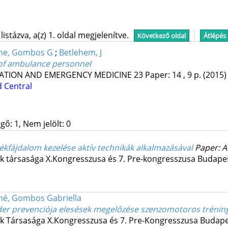
stázva, a(z) 1. oldal megjelenítve.
Következő oldal
Átlépés
ne, Gombos G
;
Betlehem, J
 of ambulance personnel
TATION AND EMERGENCY MEDICINE
23
Paper: 14 , 9 p.
(2015)
 Central
gő: 1, Nem jelölt: 0
kfájdalom kezelése aktív technikák alkalmazásával
Paper: 
k társasága X.Kongresszusa és 7. Pre-kongresszusa Budape
né, Gombos Gabriella
er prevenciója elesések megelőzése szenzomotoros tréning
k Társasága X.Kongresszusa és 7. Pre-Kongresszusa Budape