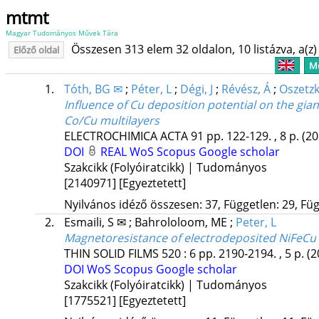
mtmt
Magyar Tudományos Művek Tára
Összesen 313 elem 32 oldalon, 10 listázva, a(z) 
Előző oldal
Me
1.
Tóth, BG ✉
;
Péter, L
;
Dégi, J
;
Révész, Á
;
Oszetzk
Influence of Cu deposition potential on the gi
Co/Cu multilayers
ELECTROCHIMICA ACTA
91
pp. 122-129. , 8 p.
(20
DOI
REAL
WoS
Scopus
Google scholar
Szakcikk (Folyóiratcikk) | Tudományos
[2140971]
[Egyeztetett]
Nyilvános idéző összesen: 37, Független: 29, Füg
2.
Esmaili, S ✉
;
Bahrololoom, ME
;
Peter, L
Magnetoresistance of electrodeposited NiFeCu 
THIN SOLID FILMS
520
:
6
pp. 2190-2194. , 5 p.
(2
DOI
WoS
Scopus
Google scholar
Szakcikk (Folyóiratcikk) | Tudományos
[1775521]
[Egyeztetett]