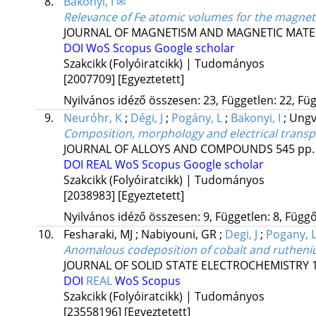
8.
Bakonyi, I ✉
Relevance of Fe atomic volumes for the magnetic
JOURNAL OF MAGNETISM AND MAGNETIC MATE
DOI
WoS
Scopus
Google scholar
Szakcikk (Folyóiratcikk) | Tudományos
[2007709]
[Egyeztetett]
Nyilvános idéző összesen: 23, Független: 22, Füg
9.
Neuróhr, K
;
Dégi, J
;
Pogány, L
;
Bakonyi, I
;
Ungv
Composition, morphology and electrical transp
JOURNAL OF ALLOYS AND COMPOUNDS
545
pp.
DOI
REAL
WoS
Scopus
Google scholar
Szakcikk (Folyóiratcikk) | Tudományos
[2038983]
[Egyeztetett]
Nyilvános idéző összesen: 9, Független: 8, Függő:
10.
Fesharaki, MJ
;
Nabiyouni, GR
;
Degi, J
;
Pogany, 
Anomalous codeposition of cobalt and rutheniu
JOURNAL OF SOLID STATE ELECTROCHEMISTRY
DOI
REAL
WoS
Scopus
Szakcikk (Folyóiratcikk) | Tudományos
[23558196]
[Egyeztetett]