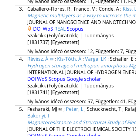
Nyilvános idéző összesen: 11, Független: 11, Füg
3.
Caballero-Flores, R
;
Franco, V
;
Conde, A
;
Kiss, 
Magnetic multilayers as a way to increase the 
JOURNAL OF NANOSCIENCE AND NANOTECHN
DOI
WoS
REAL
Scopus
Szakcikk (Folyóiratcikk) | Tudományos
[1831737]
[Egyeztetett]
Nyilvános idéző összesen: 12, Független: 7, Függő
4.
Révész, Á ✉
;
Kis-Tóth, Á
;
Varga, LK
;
Schafler, E
Hydrogen storage of melt-spun amorphous Mg6
INTERNATIONAL JOURNAL OF HYDROGEN ENER
DOI
WoS
Scopus
Google scholar
Szakcikk (Folyóiratcikk) | Tudományos
[1831741]
[Egyeztetett]
Nyilvános idéző összesen: 57, Független: 41, Füg
5.
Fesharaki, MJ ✉
;
Peter, L
;
Schucknecht, T
;
Rafa
Bakonyi, I
Magnetoresistance and Structural Study of Ele
JOURNAL OF THE ELECTROCHEMICAL SOCIETY
1
DOI
WoS
Scopus
Google scholar