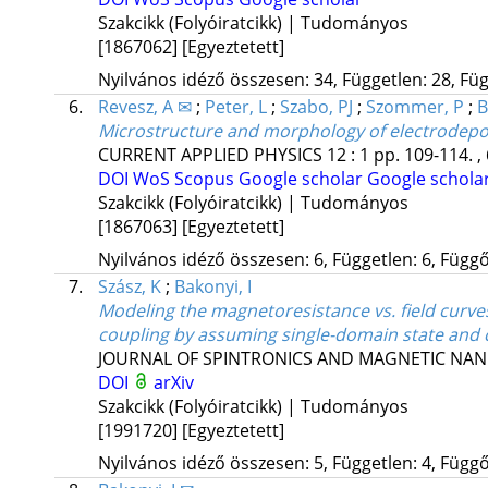
Szakcikk (Folyóiratcikk) | Tudományos
[1867062]
[Egyeztetett]
Nyilvános idéző összesen: 34, Független: 28, Füg
6.
Revesz, A ✉
;
Peter, L
;
Szabo, PJ
;
Szommer, P
;
B
Microstructure and morphology of electrodeposi
CURRENT APPLIED PHYSICS
12
:
1
pp. 109-114. ,
DOI
WoS
Scopus
Google scholar
Google schola
Szakcikk (Folyóiratcikk) | Tudományos
[1867063]
[Egyeztetett]
Nyilvános idéző összesen: 6, Független: 6, Függő:
7.
Szász, K
;
Bakonyi, I
Modeling the magnetoresistance vs. field curve
coupling by assuming single-domain state and 
JOURNAL OF SPINTRONICS AND MAGNETIC NA
DOI
arXiv
Szakcikk (Folyóiratcikk) | Tudományos
[1991720]
[Egyeztetett]
Nyilvános idéző összesen: 5, Független: 4, Függő: