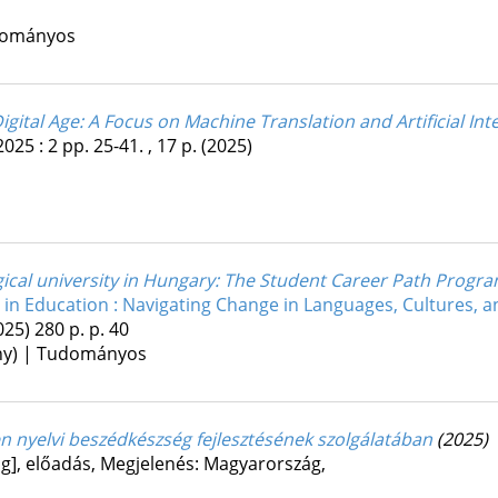
udományos
ital Age: A Focus on Machine Translation and Artificial Inte
2025
:
2
pp. 25-41. , 17 p.
(2025)
ogical university in Hungary: The Student Career Path Progr
 in Education : Navigating Change in Languages, Cultures, 
025)
280 p.
p. 40
ény) | Tudományos
n nyelvi beszédkészség fejlesztésének szolgálatában
(2025)
g]
,
előadás
,
Megjelenés: Magyarország,