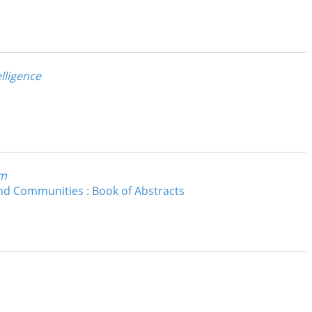
lligence
am
and Communities : Book of Abstracts