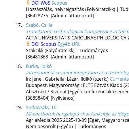
DOI
WoS
Scopus
Hozzászólás, helyreigazítás (Folyóiratcikk) | T
[36428776]
[Admin láttamozott]
17.
Szabó, Csilla
Translators’ Technological Competence in the Dig
ACTA UNIVERSITATIS CAROLINAE PHILOLOGICA
DOI
Scopus
Egyéb URL
Szakcikk (Folyóiratcikk) | Tudományos
[36481868]
[Admin láttamozott]
18.
Furka, Ildikó
International student integration at a technol
In: Jenei, Gabriella; Lázár, Ildikó (szerk.)
Currents
Budapest, Magyarország :
ELTE Eötvös Kiadó
(2
Absztrakt / Kivonat (Egyéb konferenciaközlem
[36858404]
[Nyilvános]
19.
Sotkovszky, Lili
MI-chatbotok hangalapú chat funkciója az idege
AgriaMedia 2025 2025-10-09 [Eger, Magyarorszá
Nem besorolt (Egyéb) | Tudományos