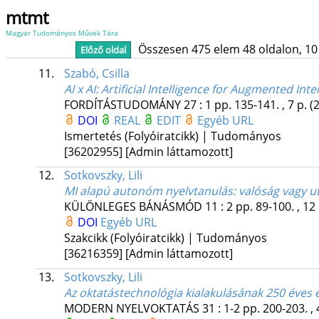
mtmt
Magyar Tudományos Művek Tára
Összesen 475 elem 48 oldalon, 10 li
Előző oldal
11.
Szabó, Csilla
AI x AI: Artificial Intelligence for Augmented Int
FORDÍTÁSTUDOMÁNY
27
:
1
pp. 135-141. , 7 p.
(
DOI
REAL
EDIT
Egyéb URL
Ismertetés (Folyóiratcikk) | Tudományos
[36202955]
[Admin láttamozott]
12.
Sotkovszky, Lili
MI alapú autonóm nyelvtanulás: valóság vagy u
KÜLÖNLEGES BÁNÁSMÓD
11
:
2
pp. 89-100. , 12
DOI
Egyéb URL
Szakcikk (Folyóiratcikk) | Tudományos
[36216359]
[Admin láttamozott]
13.
Sotkovszky, Lili
Az oktatástechnológia kialakulásának 250 éves
MODERN NYELVOKTATÁS
31
:
1-2
pp. 200-203. , 