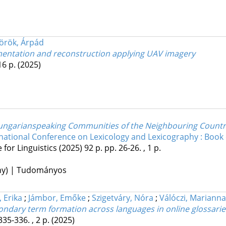
örök, Árpád
mentation and reconstruction applying UAV imagery
16 p.
(2025)
ngarianspeaking Communities of the Neighbouring Countrie
rnational Conference on Lexicology and Lexicography : Book 
for Linguistics
(2025)
92 p.
pp. 26-26. , 1 p.
ény) | Tudományos
 Erika
;
Jámbor, Emőke
;
Szigetváry, Nóra
;
Válóczi, Marianna
dary term formation across languages in online glossaries: 
335-336. , 2 p.
(2025)