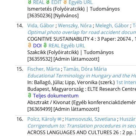
REAL
EDIT
Egyéb URL
Ismertetés (Folyóiratcikk) | Tudományos
[36350236]
[Nyilvános]
14.
Vida, Gábor
;
Wenszky, Nóra
;
Melegh, Gábor
;
T
Optimal photo overlap for road accident docu
COGNITIVE SUSTAINABILITY
4
:
3
Paper: 20674 , 
DOI
REAL
Egyéb URL
Szakcikk (Folyóiratcikk) | Tudományos
[36359532]
[Admin láttamozott]
15.
Fischer, Márta
;
Tamás, Dóra Mária
Educational Terminology in Hungary and the Hu
In: Ballagó, Júlia; Lipp, Veronika (szerk.)
1st Inte
Budapest, Magyarország :
ELTE Research Centre 
Teljes dokumentum
Absztrakt / Kivonat (Egyéb konferenciaközlem
[36369499]
[Admin láttamozott]
16.
Polcz, Károly ✉
;
Hamsovszki, Szvetlana
;
Huszár,
Corrigendum to: Translation procedures in secon
ACROSS LANGUAGES AND CULTURES
26
:
2
pp. 