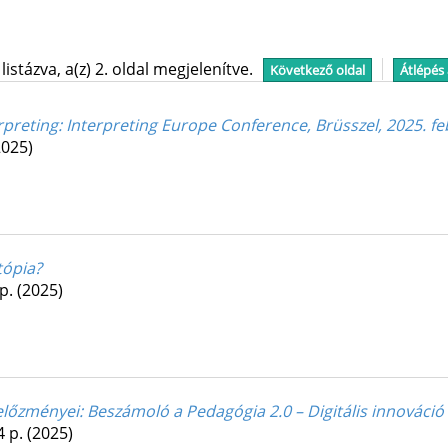
stázva, a(z) 2. oldal megjelenítve.
Következő oldal
Átlépés
erpreting
: Interpreting Europe Conference, Brüsszel, 2025. fe
2025)
tópia?
 p.
(2025)
 előzményei
: Beszámoló a Pedagógia 2.0 – Digitális innováci
4 p.
(2025)