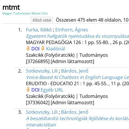
mtmt
Magyar Tudományos Művek Tára
Összesen 475 elem 48 oldalon, 10 li
Előző oldal
1.
Furka, Ildikó
;
Einhorn, Ágnes
Egyetemi hallgatók nyelvtudása és viszonyulása
MAGYAR PEDAGÓGIA
126
:
1
pp. 55-80. , 26 p.
(2
DOI
Kiadónál
Szakcikk (Folyóiratcikk) | Tudományos
[37266895]
[Admin láttamozott]
2.
Sotkovszky, Lili
;
Bárdos, Jenő
Voice-Based AI Chatbots in English Language Le
ERUDITIO - EDUCATIO
21
:
1
pp. 45-55. , 11 p.
(20
DOI
Egyéb URL
Szakcikk (Folyóiratcikk) | Tudományos
[37336042]
[Admin láttamozott]
3.
Sotkovszky, Lili
;
Bárdos, Jenő
A beszédtanító technológiák fejlődése és korlát
interakcióban