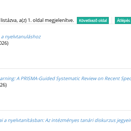
stázva, a(z) 1. oldal megjelenítve.
Következő oldal
Átlépés
 a nyelvtanuláshoz
026)
arning: A PRISMA-Guided Systematic Review on Recent Speci
26)
ai a nyelvtanításban
: Az intézményes tanári diskurzus jegyei