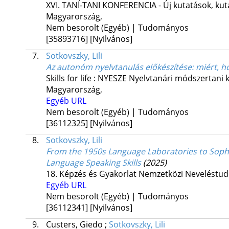
XVI. TANÍ-TANI KONFERENCIA - Új kutatások, ku
Magyarország,
Nem besorolt (Egyéb) | Tudományos
[35893716]
[Nyilvános]
7.
Sotkovszky, Lili
Az autonóm nyelvtanulás előkészítése: miért, h
Skills for life : NYESZE Nyelvtanári módszertan
Magyarország,
Egyéb URL
Nem besorolt (Egyéb) | Tudományos
[36112325]
[Nyilvános]
8.
Sotkovszky, Lili
From the 1950s Language Laboratories to Sophis
Language Speaking Skills
(2025)
18. Képzés és Gyakorlat Nemzetközi Neveléstu
Egyéb URL
Nem besorolt (Egyéb) | Tudományos
[36112341]
[Nyilvános]
9.
Custers, Giedo
;
Sotkovszky, Lili