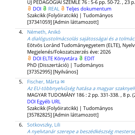
ÚJ PEDAGÓGIAI SZEMLE
76
:
5-6
pp. 50-72. , 23 p
DOI
REAL
Teljes dokumentum
Szakcikk (Folyóiratcikk) | Tudományos
[37341059]
[Admin láttamozott]
4.
Németh, Anikó
A dialógustolmácsolás sajátosságai és a tolmác
Eötvös Loránd Tudományegyetem (ELTE)
,
Nyelv
Megjelenés/Fokozatszerzés éve: 2026
DOI
ELTE Könyvtára
EDIT
PhD (Disszertáció) | Tudományos
[37352995]
[Nyilvános]
5.
Fischer, Márta ✉
Az EU-többnyelvűség hatása a magyar szaknyelv
MAGYAR TUDOMÁNY
186
:
2
pp. 331-338. , 8 p.
(
DOI
Egyéb URL
Szakcikk (Folyóiratcikk) | Tudományos
[35782825]
[Admin láttamozott]
6.
Sotkovszky, Lili
A nyelvtanár szerepe a beszédkészség mestersé