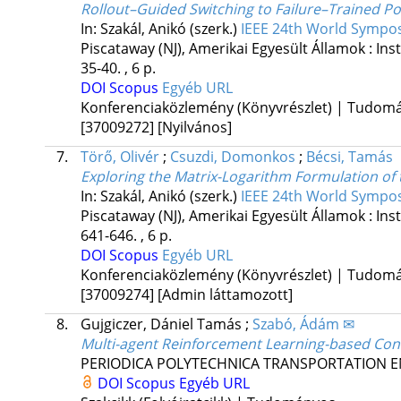
Rollout–Guided Switching to Failure–Trained Po
In: Szakál, Anikó (szerk.)
IEEE 24th World Sympos
Piscataway (NJ), Amerikai Egyesült Államok :
Ins
35-40. , 6 p.
DOI
Scopus
Egyéb URL
Konferenciaközlemény (Könyvrészlet) | Tudom
[37009272]
[Nyilvános]
7.
Törő, Olivér
;
Csuzdi, Domonkos
;
Bécsi, Tamás
Exploring the Matrix-Logarithm Formulation of th
In: Szakál, Anikó (szerk.)
IEEE 24th World Sympos
Piscataway (NJ), Amerikai Egyesült Államok :
Ins
641-646. , 6 p.
DOI
Scopus
Egyéb URL
Konferenciaközlemény (Könyvrészlet) | Tudom
[37009274]
[Admin láttamozott]
8.
Gujgiczer, Dániel Tamás
;
Szabó, Ádám ✉
Multi-agent Reinforcement Learning-based Contro
PERIODICA POLYTECHNICA TRANSPORTATION 
DOI
Scopus
Egyéb URL