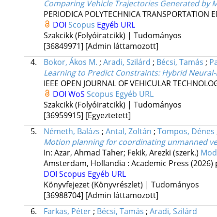
Comparing Vehicle Trajectories Generated by M
PERIODICA POLYTECHNICA TRANSPORTATION 
DOI
Scopus
Egyéb URL
Szakcikk (Folyóiratcikk) | Tudományos
[36849971]
[Admin láttamozott]
4.
Bokor, Ákos M.
;
Aradi, Szilárd
;
Bécsi, Tamás
;
Pa
Learning to Predict Constraints: Hybrid Neural
IEEE OPEN JOURNAL OF VEHICULAR TECHNOLO
DOI
WoS
Scopus
Egyéb URL
Szakcikk (Folyóiratcikk) | Tudományos
[36959915]
[Egyeztetett]
5.
Németh, Balázs
;
Antal, Zoltán
;
Tompos, Dénes
Motion planning for coordinating unmanned veh
In: Azar, Ahmad Taher; Fekik, Arezki (szerk.)
Mode
Amsterdam, Hollandia :
Academic Press
(2026)
DOI
Scopus
Egyéb URL
Könyvfejezet (Könyvrészlet) | Tudományos
[36988704]
[Admin láttamozott]
6.
Farkas, Péter
;
Bécsi, Tamás
;
Aradi, Szilárd