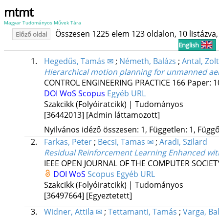
mtmt
Magyar Tudományos Művek Tára
Összesen 1225 elem 123 oldalon, 10 listázva, 
Előző oldal
English
1.
Hegedűs, Tamás ✉
;
Németh, Balázs
;
Antal, Zol
Hierarchical motion planning for unmanned aer
CONTROL ENGINEERING PRACTICE
166
Paper: 1
DOI
WoS
Scopus
Egyéb URL
Szakcikk (Folyóiratcikk) | Tudományos
[36442013]
[Admin láttamozott]
Nyilvános idéző összesen: 1, Független: 1, Függő:
2.
Farkas, Peter
;
Becsi, Tamas ✉
;
Aradi, Szilard
Residual Reinforcement Learning Enhanced wit
IEEE OPEN JOURNAL OF THE COMPUTER SOCIET
DOI
WoS
Scopus
Egyéb URL
Szakcikk (Folyóiratcikk) | Tudományos
[36497664]
[Egyeztetett]
3.
Widner, Attila ✉
;
Tettamanti, Tamás
;
Varga, Ba