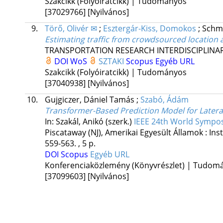
Szakcikk (Folyóiratcikk) | Tudományos
[37029766]
[Nyilvános]
9.
Törő, Olivér ✉
;
Esztergár-Kiss, Domokos
;
Schmö
Estimating traffic from crowdsourced location a
TRANSPORTATION RESEARCH INTERDISCIPLINAR
DOI
WoS
SZTAKI
Scopus
Egyéb URL
Szakcikk (Folyóiratcikk) | Tudományos
[37040938]
[Nyilvános]
10.
Gujgiczer, Dániel Tamás
;
Szabó, Ádám
Transformer-Based Prediction Model for Latera
In: Szakál, Anikó (szerk.)
IEEE 24th World Sympos
Piscataway (NJ), Amerikai Egyesült Államok :
Ins
559-563. , 5 p.
DOI
Scopus
Egyéb URL
Konferenciaközlemény (Könyvrészlet) | Tudom
[37099603]
[Nyilvános]