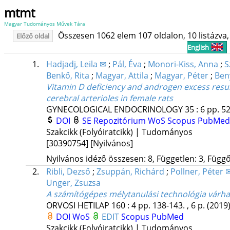
mtmt
Magyar Tudományos Művek Tára
Összesen 1062 elem 107 oldalon, 10 listázva, 
Előző oldal
English
1.
Hadjadj, Leila ✉
;
Pál, Éva
;
Monori-Kiss, Anna
;
S
Benkő, Rita
;
Magyar, Attila
;
Magyar, Péter
;
Ben
Vitamin D deficiency and androgen excess resu
cerebral arterioles in female rats
GYNECOLOGICAL ENDOCRINOLOGY
35
:
6
pp. 52
DOI
SE Repozitórium
WoS
Scopus
PubMed
Szakcikk (Folyóiratcikk) | Tudományos
[30390754]
[Nyilvános]
Nyilvános idéző összesen: 8, Független: 3, Függő:
2.
Ribli, Dezső
;
Zsuppán, Richárd
;
Pollner, Péter 
Unger, Zsuzsa
A számítógépes mélytanulási technológia vár
ORVOSI HETILAP
160
:
4
pp. 138-143. , 6 p.
(2019
DOI
WoS
EDIT
Scopus
PubMed
Szakcikk (Folyóiratcikk) | Tudományos