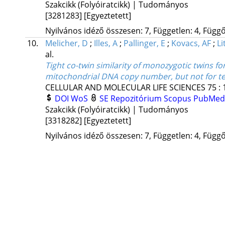
Szakcikk (Folyóiratcikk) | Tudományos
[3281283]
[Egyeztetett]
Nyilvános idéző összesen: 7, Független: 4, Függő:
10.
Melicher, D
;
Illes, A
;
Pallinger, E
;
Kovacs, AF
;
Li
al.
Tight co-twin similarity of monozygotic twins fo
mitochondrial DNA copy number, but not for te
CELLULAR AND MOLECULAR LIFE SCIENCES
75
:
DOI
WoS
SE Repozitórium
Scopus
PubMed
Szakcikk (Folyóiratcikk) | Tudományos
[3318282]
[Egyeztetett]
Nyilvános idéző összesen: 7, Független: 4, Függő: