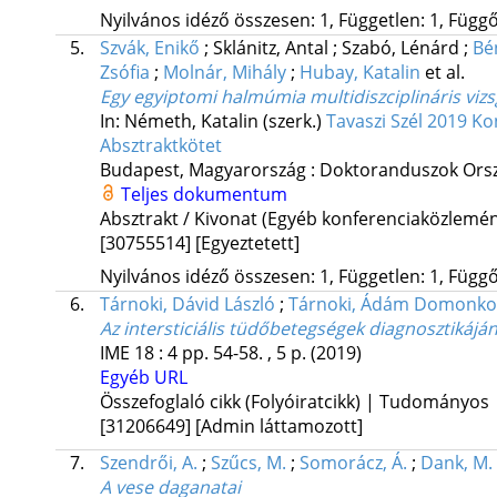
Nyilvános idéző összesen: 1, Független: 1, Függő:
5.
Szvák, Enikő
;
Sklánitz, Antal
;
Szabó, Lénárd
;
Bé
Zsófia
;
Molnár, Mihály
;
Hubay, Katalin
et al.
Egy egyiptomi halmúmia multidiszciplináris vizs
In: Németh, Katalin (szerk.)
Tavaszi Szél 2019 Ko
Absztraktkötet
Budapest, Magyarország :
Doktoranduszok Orsz
Teljes dokumentum
Absztrakt / Kivonat (Egyéb konferenciaközlem
[30755514]
[Egyeztetett]
Nyilvános idéző összesen: 1, Független: 1, Függő:
6.
Tárnoki, Dávid László
;
Tárnoki, Ádám Domonko
Az intersticiális tüdőbetegségek diagnosztikájá
IME
18
:
4
pp. 54-58. , 5 p.
(2019)
Egyéb URL
Összefoglaló cikk (Folyóiratcikk) | Tudományos
[31206649]
[Admin láttamozott]
7.
Szendrői, A.
;
Szűcs, M.
;
Somorácz, Á.
;
Dank, M.
A vese daganatai