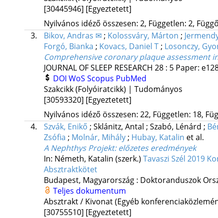
[30445946]
[Egyeztetett]
Nyilvános idéző összesen: 2, Független: 2, Függő:
3.
Bikov, Andras ✉
;
Kolossváry, Márton
;
Jermendy
Forgó, Bianka
;
Kovacs, Daniel T
;
Losonczy, Gyo
Comprehensive coronary plaque assessment in 
JOURNAL OF SLEEP RESEARCH
28
:
5
Paper: e128
DOI
WoS
Scopus
PubMed
Szakcikk (Folyóiratcikk) | Tudományos
[30593320]
[Egyeztetett]
Nyilvános idéző összesen: 22, Független: 18, Füg
4.
Szvák, Enikő
;
Sklánitz, Antal
;
Szabó, Lénárd
;
Bé
Zsófia
;
Molnár, Mihály
;
Hubay, Katalin
et al.
A Nephthys Projekt
: előzetes eredmények
In: Németh, Katalin (szerk.)
Tavaszi Szél 2019 Ko
Absztraktkötet
Budapest, Magyarország :
Doktoranduszok Orsz
Teljes dokumentum
Absztrakt / Kivonat (Egyéb konferenciaközlem
[30755510]
[Egyeztetett]