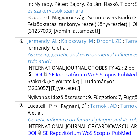
In: Nyirády, Péter; Bajory, Zoltán; Flaskó, Tibor;
és szakorvosok számára
Budapest, Magyarország :
Semmelweis Kiadó
(
Felsőoktatási tankönyv része (Könyvrészlet) | O
[31257093]
[Admin láttamozott]
8.
Jermendy, AL
;
Kolossvary, M
;
Drobni, ZD
;
Tarn
Jermendy, G
et al.
Assessing genetic and environmental influences 
twin study
INTERNATIONAL JOURNAL OF OBESITY
42
:
2
pp.
DOI
SE Repozitórium
WoS
Scopus
PubMe
Szakcikk (Folyóiratcikk) | Tudományos
[3263057]
[Egyeztetett]
Nyilvános idéző összesen: 9, Független: 7, Függő:
9.
*
Lucatelli, P ✉
;
Fagnani, C
;
Tarnoki, AD
;
Tarnok
A
et al.
Genetic influence on femoral plaque and its rela
INTERNATIONAL JOURNAL OF CARDIOVASCULAR
DOI
SE Repozitórium
WoS
Scopus
PubMed