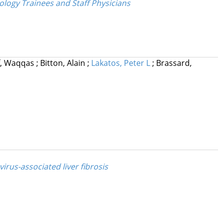
logy Trainees and Staff Physicians
if, Waqqas
;
Bitton, Alain
;
Lakatos, Peter L
;
Brassard,
rus-associated liver fibrosis