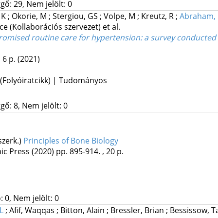
gő: 29, Nem jelölt: 0
, K
;
Okorie, M
;
Stergiou, GS
;
Volpe, M
;
Kreutz, R
;
Abraham,
rce
(Kollaborációs szervezet)
et al.
mised routine care for hypertension: a survey conducted 
, 6 p.
(2021)
 (Folyóiratcikk) | Tudományos
gő: 8, Nem jelölt: 0
(szerk.)
Principles of Bone Biology
ic Press
(2020)
pp. 895-914. , 20 p.
 0, Nem jelölt: 0
L
;
Afif, Waqqas
;
Bitton, Alain
;
Bressler, Brian
;
Bessissow, T