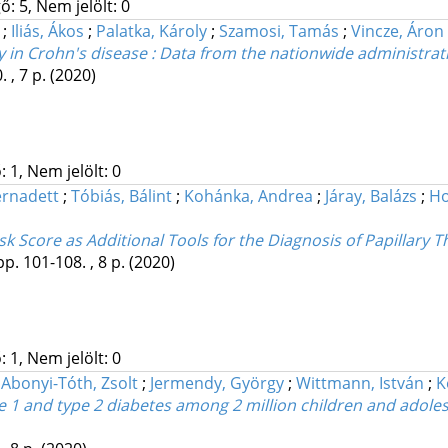
: 5, Nem jelölt: 0
s
;
Iliás, Ákos
;
Palatka, Károly
;
Szamosi, Tamás
;
Vincze, Áron
ty in Crohn's disease : Data from the nationwide administra
. , 7 p.
(2020)
 1, Nem jelölt: 0
ernadett
;
Tóbiás, Bálint
;
Kohánka, Andrea
;
Járay, Balázs
;
Ho
sk Score as Additional Tools for the Diagnosis of Papillary 
pp. 101-108. , 8 p.
(2020)
 1, Nem jelölt: 0
;
Abonyi-Tóth, Zsolt
;
Jermendy, György
;
Wittmann, István
;
K
e 1 and type 2 diabetes among 2 million children and adol