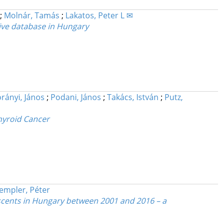
;
Molnár, Tamás
;
Lakatos, Peter L ✉
tive database in Hungary
rányi, János
;
Podani, János
;
Takács, István
;
Putz,
Thyroid Cancer
empler, Péter
escents in Hungary between 2001 and 2016 – a