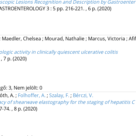
copic Lesions Recognition and Description by Gastroentero
 GASTROENTEROLOGY
3
:
5
pp. 216-221. , 6 p.
(2020)
;
Maedler, Chelsea
;
Mourad, Nathalie
;
Marcus, Victoria
;
Af
gic activity in clinically quiescent ulcerative colitis
 , 7 p.
(2020)
gő: 3, Nem jelölt: 0
óth, A.
;
Folhoffer, A.
;
Szalay, F.
;
Bérczi, V.
 of shearwave elastography for the staging of hepatitis C vi
7-74. , 8 p.
(2020)