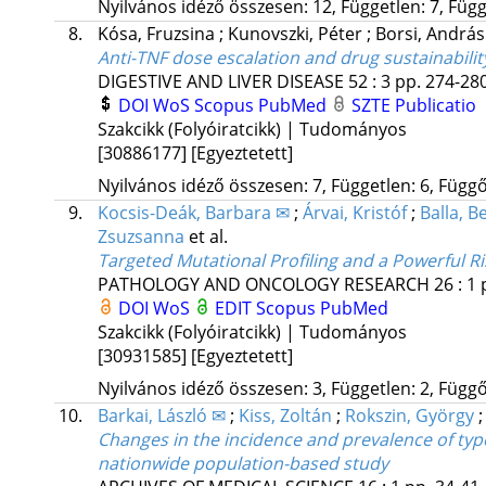
Nyilvános idéző összesen: 12, Független: 7, Függő
8.
Kósa, Fruzsina
;
Kunovszki, Péter
;
Borsi, Andrá
Anti-TNF dose escalation and drug sustainabili
DIGESTIVE AND LIVER DISEASE
52
:
3
pp. 274-280
DOI
WoS
Scopus
PubMed
SZTE Publicatio
Szakcikk (Folyóiratcikk) | Tudományos
[30886177]
[Egyeztetett]
Nyilvános idéző összesen: 7, Független: 6, Függő:
9.
Kocsis-Deák, Barbara ✉
;
Árvai, Kristóf
;
Balla, B
Zsuzsanna
et al.
Targeted Mutational Profiling and a Powerful Ri
PATHOLOGY AND ONCOLOGY RESEARCH
26
:
1
DOI
WoS
EDIT
Scopus
PubMed
Szakcikk (Folyóiratcikk) | Tudományos
[30931585]
[Egyeztetett]
Nyilvános idéző összesen: 3, Független: 2, Függő:
10.
Barkai, László ✉
;
Kiss, Zoltán
;
Rokszin, György
Changes in the incidence and prevalence of typ
nationwide population-based study