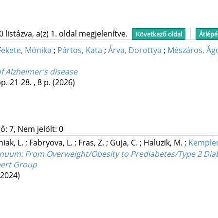
istázva, a(z) 1. oldal megjelenítve.
Következő oldal
Átlépé
Fekete, Mónika
;
Pártos, Kata
;
Árva, Dorottya
;
Mészáros, Ág
f Alzheimer's disease
p. 21-28. , 8 p.
(2026)
: 7, Nem jelölt: 0
iak, L.
;
Fabryova, L.
;
Fras, Z.
;
Guja, C.
;
Haluzik, M.
;
Kempler
uum: From Overweight/Obesity to Prediabetes/Type 2 Diab
pert Group
(2024)