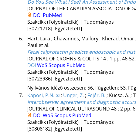
Do You See What I See? An Assessment of Endos
JOURNAL OF THE CANADIAN ASSOCIATION OF
DOI
PubMed
Szakcikk (Folyóiratcikk) | Tudományos
[30721718]
[Egyeztetett]
6.
Hart, Lara
;
Chavannes, Mallory
;
Kherad, Omar
Paul
et al.
Fecal calprotectin predicts endoscopic and histolo
JOURNAL OF CROHNS & COLITIS
14
:
1
pp. 46-52.
DOI
WoS
Scopus
PubMed
Szakcikk (Folyóiratcikk) | Tudományos
[30723986]
[Egyeztetett]
Nyilvános idéző összesen: 56, Független: 53, Füg
7.
Kaposi, P.N. ✉
;
Unger, Z.
;
Fejér, B.
;
Kucsa, A.
;
T
Interobserver agreement and diagnostic accuracy
JOURNAL OF CLINICAL ULTRASOUND
48
:
2
pp. 6
DOI
WoS
Scopus
PubMed
Szakcikk (Folyóiratcikk) | Tudományos
[30808182]
[Egyeztetett]