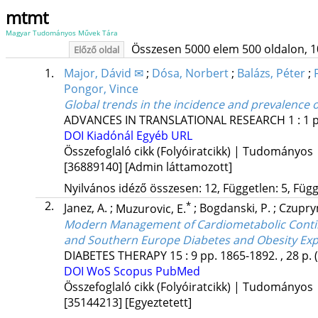
mtmt
Magyar Tudományos Művek Tára
Összesen 5000 elem 500 oldalon, 10 l
Előző oldal
1.
Major, Dávid ✉
;
Dósa, Norbert
;
Balázs, Péter
;
Pongor, Vince
Global trends in the incidence and prevalence o
ADVANCES IN TRANSLATIONAL RESEARCH
1
:
1
p
DOI
Kiadónál
Egyéb URL
Összefoglaló cikk (Folyóiratcikk) | Tudományos
[36889140]
[Admin láttamozott]
Nyilvános idéző összesen: 12, Független: 5, Függő
2.
*
Janez, A.
;
Muzurovic, E.
;
Bogdanski, P.
;
Czupryn
Modern Management of Cardiometabolic Contin
and Southern Europe Diabetes and Obesity Ex
DIABETES THERAPY
15
:
9
pp. 1865-1892. , 28 p.
DOI
WoS
Scopus
PubMed
Összefoglaló cikk (Folyóiratcikk) | Tudományos
[35144213]
[Egyeztetett]