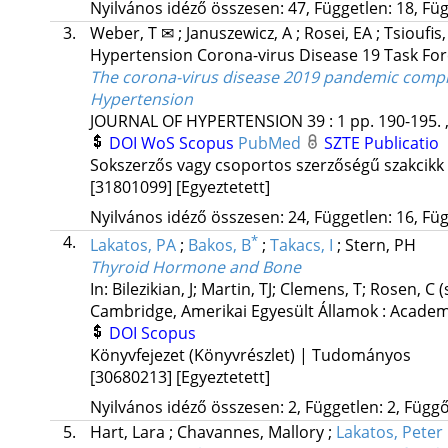
Nyilvános idéző összesen: 47, Független: 18, Füg
3.
Weber, T ✉
;
Januszewicz, A
;
Rosei, EA
;
Tsioufis
Hypertension Corona-virus Disease 19 Task Fo
The corona-virus disease 2019 pandemic compro
Hypertension
JOURNAL OF HYPERTENSION
39
:
1
pp. 190-195. 
DOI
WoS
Scopus
PubMed
SZTE Publicatio
Sokszerzős vagy csoportos szerzőségű szakcikk
[31801099]
[Egyeztetett]
Nyilvános idéző összesen: 24, Független: 16, Füg
4.
*
Lakatos, PA
;
Bakos, B
;
Takacs, I
;
Stern, PH
Thyroid Hormone and Bone
In: Bilezikian, J; Martin, TJ; Clemens, T; Rosen, C 
Cambridge, Amerikai Egyesült Államok :
Academ
DOI
Scopus
Könyvfejezet (Könyvrészlet) | Tudományos
[30680213]
[Egyeztetett]
Nyilvános idéző összesen: 2, Független: 2, Függő:
5.
Hart, Lara
;
Chavannes, Mallory
;
Lakatos, Peter 