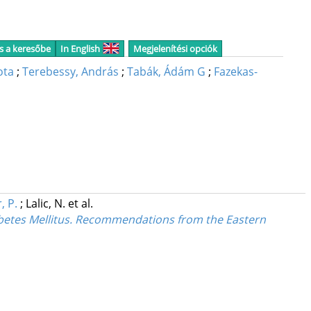
s a keresőbe
In English
Megjelenítési opciók
ota
;
Terebessy, András
;
Tabák, Ádám G
;
Fazekas-
, P.
;
Lalic, N.
et al.
etes Mellitus. Recommendations from the Eastern