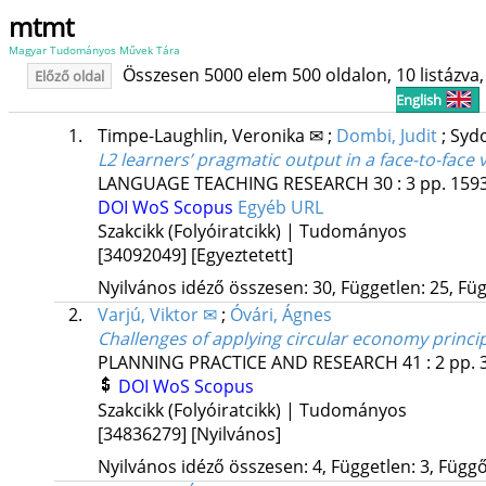
mtmt
Magyar Tudományos Művek Tára
Összesen 5000 elem 500 oldalon, 10 listázva, 
Előző oldal
English
1.
Timpe-Laughlin, Veronika ✉
;
Dombi, Judit
;
Syd
L2 learners’ pragmatic output in a face-to-face 
LANGUAGE TEACHING RESEARCH
30
:
3
pp. 1593
DOI
WoS
Scopus
Egyéb URL
Szakcikk (Folyóiratcikk) | Tudományos
[34092049]
[Egyeztetett]
Nyilvános idéző összesen: 30, Független: 25, Füg
2.
Varjú, Viktor ✉
;
Óvári, Ágnes
Challenges of applying circular economy princip
PLANNING PRACTICE AND RESEARCH
41
:
2
pp. 
DOI
WoS
Scopus
Szakcikk (Folyóiratcikk) | Tudományos
[34836279]
[Nyilvános]
Nyilvános idéző összesen: 4, Független: 3, Függő: