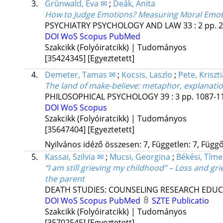
3.
Grünwald, Éva ✉
;
Deák, Anita
How to Judge Emotions? Measuring Moral Emotio
PSYCHIATRY PSYCHOLOGY AND LAW
33
:
2
pp. 2
DOI
WoS
Scopus
PubMed
Szakcikk (Folyóiratcikk) | Tudományos
[35424345]
[Egyeztetett]
4.
Demeter, Tamas ✉
;
Kocsis, Laszlo
;
Pete, Kriszt
The land of make-believe
: metaphor, explanatio
PHILOSOPHICAL PSYCHOLOGY
39
:
3
pp. 1087-11
DOI
WoS
Scopus
Szakcikk (Folyóiratcikk) | Tudományos
[35647404]
[Egyeztetett]
Nyilvános idéző összesen: 7, Független: 7, Függő:
5.
Kassai, Szilvia ✉
;
Mucsi, Georgina
;
Békési, Tím
“I am still grieving my childhood” – Loss and gri
the parent
DEATH STUDIES: COUNSELING RESEARCH EDUC
DOI
WoS
Scopus
PubMed
SZTE Publicatio
Szakcikk (Folyóiratcikk) | Tudományos
[35702545]
[Egyeztetett]