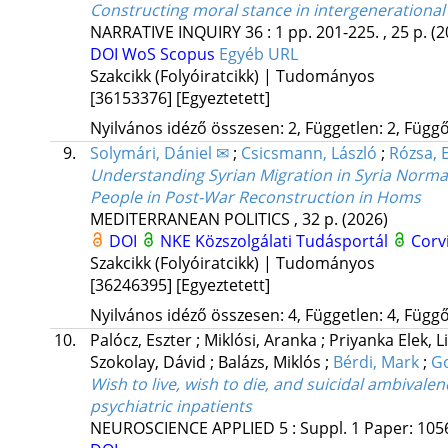
Constructing moral stance in intergenerationa
NARRATIVE INQUIRY
36
:
1
pp. 201-225. , 25 p.
(2
DOI
WoS
Scopus
Egyéb URL
Szakcikk (Folyóiratcikk) | Tudományos
[36153376]
[Egyeztetett]
Nyilvános idéző összesen: 2, Független: 2, Függő:
9.
Solymári, Dániel ✉
;
Csicsmann, László
;
Rózsa, 
Understanding Syrian Migration in Syria Normal
People in Post-War Reconstruction in Homs
MEDITERRANEAN POLITICS
, 32 p.
(2026)
DOI
NKE Közszolgálati Tudásportál
Corv
Szakcikk (Folyóiratcikk) | Tudományos
[36246395]
[Egyeztetett]
Nyilvános idéző összesen: 4, Független: 4, Függő:
10.
Palócz, Eszter
;
Miklósi, Aranka
;
Priyanka Elek, L
Szokolay, Dávid
;
Balázs, Miklós
;
Bérdi, Mark
;
Go
Wish to live, wish to die, and suicidal ambivalen
psychiatric inpatients
NEUROSCIENCE APPLIED
5
:
Suppl. 1
Paper: 1056