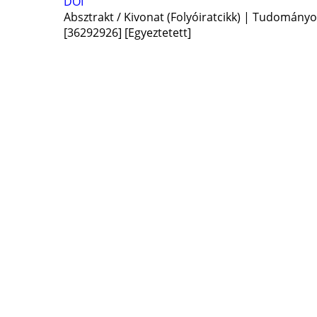
DOI
Absztrakt / Kivonat (Folyóiratcikk) | Tudomány
[36292926]
[Egyeztetett]