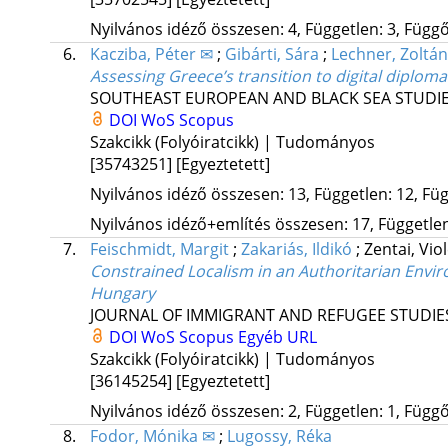
Nyilvános idéző összesen: 4, Független: 3, Függő:
6.
Kacziba, Péter ✉
;
Gibárti, Sára
;
Lechner, Zoltán
Assessing Greece’s transition to digital diploma
SOUTHEAST EUROPEAN AND BLACK SEA STUDI
DOI
WoS
Scopus
Szakcikk (Folyóiratcikk) | Tudományos
[35743251]
[Egyeztetett]
Nyilvános idéző összesen: 13, Független: 12, Füg
Nyilvános idéző+említés összesen: 17, Független:
7.
Feischmidt, Margit
;
Zakariás, Ildikó
;
Zentai, Vio
Constrained Localism in an Authoritarian Envir
Hungary
JOURNAL OF IMMIGRANT AND REFUGEE STUDIE
DOI
WoS
Scopus
Egyéb URL
Szakcikk (Folyóiratcikk) | Tudományos
[36145254]
[Egyeztetett]
Nyilvános idéző összesen: 2, Független: 1, Függő:
8.
Fodor, Mónika ✉
;
Lugossy, Réka