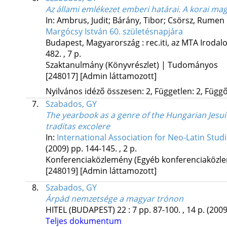
Az állami emlékezet emberi határai. A korai mag
In: Ambrus, Judit; Bárány, Tibor; Csörsz, Rumen
Margócsy István 60. születésnapjára
Budapest, Magyarország :
rec.iti, az MTA Irod
482. , 7 p.
Szaktanulmány (Könyvrészlet) | Tudományos
[248017]
[Admin láttamozott]
Nyilvános idéző összesen: 2, Független: 2, Függő:
7.
Szabados, GY
The yearbook as a genre of the Hungarian Jesuit 
traditas excolere
In:
International Association for Neo-Latin Stu
(2009)
pp. 144-145. , 2 p.
Konferenciaközlemény (Egyéb konferenciaköz
[248019]
[Admin láttamozott]
8.
Szabados, GY
Árpád nemzetsége a magyar trónon
HITEL (BUDAPEST)
22
:
7
pp. 87-100. , 14 p.
(2009
Teljes dokumentum