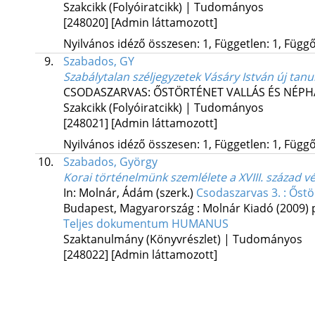
Szakcikk (Folyóiratcikk) | Tudományos
[248020]
[Admin láttamozott]
Nyilvános idéző összesen: 1, Független: 1, Függő:
9.
Szabados, GY
Szabálytalan széljegyzetek Vásáry István új ta
CSODASZARVAS: ŐSTÖRTÉNET VALLÁS ÉS NÉ
Szakcikk (Folyóiratcikk) | Tudományos
[248021]
[Admin láttamozott]
Nyilvános idéző összesen: 1, Független: 1, Függő:
10.
Szabados, György
Korai történelmünk szemlélete a XVIII. század v
In: Molnár, Ádám (szerk.)
Csodaszarvas 3. : Őst
Budapest, Magyarország :
Molnár Kiadó
(2009)
Teljes dokumentum
HUMANUS
Szaktanulmány (Könyvrészlet) | Tudományos
[248022]
[Admin láttamozott]