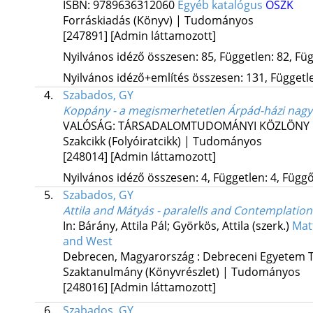
ISBN:
9789636312060
Egyéb katalógus
OSZK
Forráskiadás (Könyv) | Tudományos
[247891]
[Admin láttamozott]
Nyilvános idéző összesen: 85, Független: 82, Füg
Nyilvános idéző+említés összesen: 131, Független
4.
Szabados, GY
Koppány - a megismerhetetlen Árpád-házi nagy
VALÓSÁG: TÁRSADALOMTUDOMÁNYI KÖZLÖNY
Szakcikk (Folyóiratcikk) | Tudományos
[248014]
[Admin láttamozott]
Nyilvános idéző összesen: 4, Független: 4, Függő:
5.
Szabados, GY
Attila and Mátyás - paralells and Contemplations
In: Bárány, Attila Pál; Györkös, Attila (szerk.)
Matt
and West
Debrecen, Magyarország :
Debreceni Egyetem T
Szaktanulmány (Könyvrészlet) | Tudományos
[248016]
[Admin láttamozott]
6.
Szabados, GY