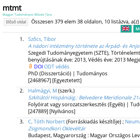
mtmt
Magyar Tudományos Művek Tára
Összesen 379 elem 38 oldalon, 10 listázva, a(z) 
Előző oldal
Me
1.
Szőcs, Tibor
A nádori intézmény története az Árpád- és Anjo
Szegedi Tudományegyetem (SZTE)
,
Történelemt
benyújtásának éve: 2013,
Védés éve: 2013
Megje
DOI
ODT védés
PhD (Disszertáció) | Tudományos
[2468967]
[Egyeztetett]
2.
Halmágyi, M
(szerk.)
Szkítiától Hispániáig.
: Belvedere Meridionale 21
Folyóirat vagy sorozatszerkesztés (Egyéb) | T
[247889]
[Nyilvános]
3.
C, Tóth Norbert
(Forráskiadás készítője)
;
Neuma
Zsigmondkori Oklevéltár
Budapest, Magyarország :
Magyar Országos Lev