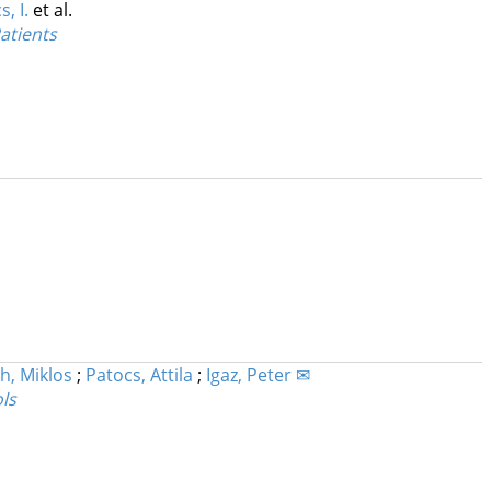
, I.
et al.
atients
h, Miklos
;
Patocs, Attila
;
Igaz, Peter ✉
ls