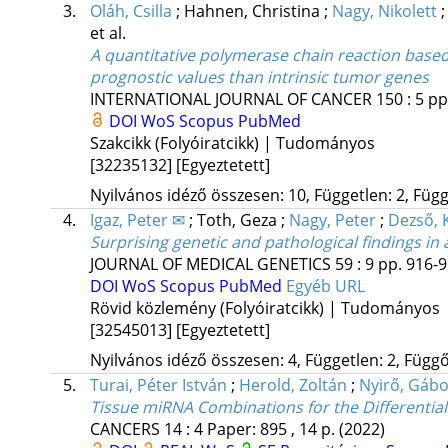
3.
Oláh, Csilla
;
Hahnen, Christina
;
Nagy, Nikolett
et al.
A quantitative polymerase chain reaction base
prognostic values than intrinsic tumor genes
INTERNATIONAL JOURNAL OF CANCER
150
:
5
pp
DOI
WoS
Scopus
PubMed
Szakcikk (Folyóiratcikk) | Tudományos
[32235132]
[Egyeztetett]
Nyilvános idéző összesen: 10, Független: 2, Függő
4.
Igaz, Peter ✉
;
Toth, Geza
;
Nagy, Peter
;
Dezső, 
Surprising genetic and pathological findings i
JOURNAL OF MEDICAL GENETICS
59
:
9
pp. 916-9
DOI
WoS
Scopus
PubMed
Egyéb URL
Rövid közlemény (Folyóiratcikk) | Tudományos
[32545013]
[Egyeztetett]
Nyilvános idéző összesen: 4, Független: 2, Függő:
5.
Turai, Péter István
;
Herold, Zoltán
;
Nyirő, Gábo
Tissue miRNA Combinations for the Differential
CANCERS
14
:
4
Paper: 895 , 14 p.
(2022)