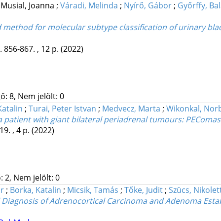
;
Musial, Joanna
;
Váradi, Melinda
;
Nyírő, Gábor
;
Győrffy, Ba
d method for molecular subtype classification of urinary 
. 856-867. , 12 p.
(2022)
: 8, Nem jelölt: 0
Katalin
;
Turai, Peter Istvan
;
Medvecz, Marta
;
Wikonkal, Nor
n a patient with giant bilateral periadrenal tumours: PECom
19. , 4 p.
(2022)
 2, Nem jelölt: 0
r
;
Borka, Katalin
;
Micsik, Tamás
;
Tőke, Judit
;
Szücs, Nikolet
 Diagnosis of Adrenocortical Carcinoma and Adenoma Establis