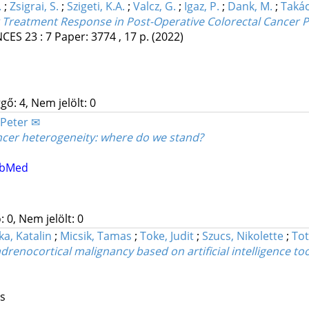
.
;
Zsigrai, S.
;
Szigeti, K.A.
;
Valcz, G.
;
Igaz, P.
;
Dank, M.
;
Takács
 Treatment Response in Post-Operative Colorectal Cancer P
NCES
23
:
7
Paper: 3774 , 17 p.
(2022)
gő: 4, Nem jelölt: 0
 Peter ✉
ncer heterogeneity: where do we stand?
bMed
 0, Nem jelölt: 0
ka, Katalin
;
Micsik, Tamas
;
Toke, Judit
;
Szucs, Nikolette
;
Tot
renocortical malignancy based on artificial intelligence too
os