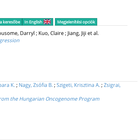
 a keresőbe
In English
Megjelenítési opciók
usome, Darryl
;
Kuo, Claire
;
Jiang, Jiji
et al.
gression
bara K.
;
Nagy, Zsófia B.
;
Szigeti, Krisztina A.
;
Zsigrai,
s from the Hungarian Oncogenome Program