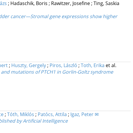
lázs
;
Hadaschik, Boris
;
Rawitzer, Josefine
;
Ting, Saskia
bladder cancer—Stromal gene expressions show higher
bert
;
Huszty, Gergely
;
Piros, László
;
Toth, Erika
et al.
as and mutations of PTCH1 in Gorlin-Goltz syndrome
te
;
Tóth, Miklós
;
Patócs, Attila
;
Igaz, Peter ✉
hed by Artificial Intelligence