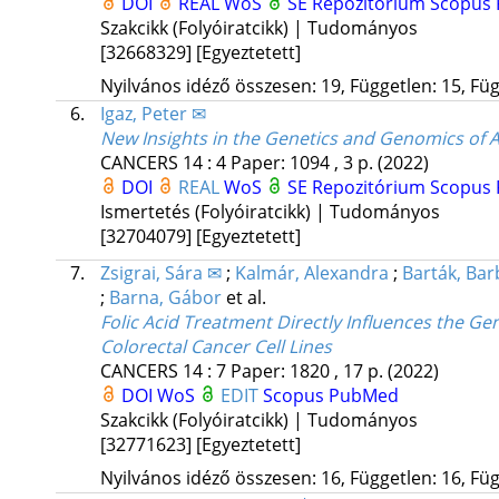
DOI
REAL
WoS
SE Repozitórium
Scopus
Szakcikk (Folyóiratcikk) | Tudományos
[32668329]
[Egyeztetett]
Nyilvános idéző összesen: 19, Független: 15, Füg
6.
Igaz, Peter ✉
New Insights in the Genetics and Genomics o
CANCERS
14
:
4
Paper: 1094 , 3 p.
(2022)
DOI
REAL
WoS
SE Repozitórium
Scopus
Ismertetés (Folyóiratcikk) | Tudományos
[32704079]
[Egyeztetett]
7.
Zsigrai, Sára ✉
;
Kalmár, Alexandra
;
Barták, Bar
;
Barna, Gábor
et al.
Folic Acid Treatment Directly Influences the G
Colorectal Cancer Cell Lines
CANCERS
14
:
7
Paper: 1820 , 17 p.
(2022)
DOI
WoS
EDIT
Scopus
PubMed
Szakcikk (Folyóiratcikk) | Tudományos
[32771623]
[Egyeztetett]
Nyilvános idéző összesen: 16, Független: 16, Füg