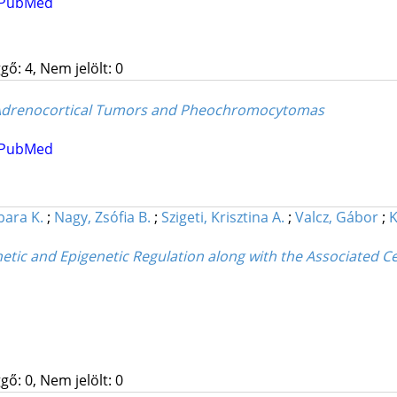
PubMed
gő: 4, Nem jelölt: 0
f Adrenocortical Tumors and Pheochromocytomas
PubMed
bara K.
;
Nagy, Zsófia B.
;
Szigeti, Krisztina A.
;
Valcz, Gábor
;
K
enetic and Epigenetic Regulation along with the Associated
gő: 0, Nem jelölt: 0