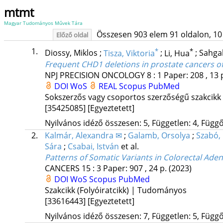
mtmt
Magyar Tudományos Művek Tára
Összesen 903 elem 91 oldalon, 10 li
Előző oldal
1.
*
*
Diossy, Miklos
;
Tisza, Viktoria
;
Li, Hua
;
Sahga
Frequent CHD1 deletions in prostate cancers of
NPJ PRECISION ONCOLOGY
8
:
1
Paper: 208 , 13 
DOI
WoS
REAL
Scopus
PubMed
Sokszerzős vagy csoportos szerzőségű szakcikk
[35425085]
[Egyeztetett]
Nyilvános idéző összesen: 5, Független: 4, Függő:
2.
Kalmár, Alexandra ✉
;
Galamb, Orsolya
;
Szabó, 
Sára
;
Csabai, István
et al.
Patterns of Somatic Variants in Colorectal 
CANCERS
15
:
3
Paper: 907 , 24 p.
(2023)
DOI
WoS
Scopus
PubMed
Szakcikk (Folyóiratcikk) | Tudományos
[33616443]
[Egyeztetett]
Nyilvános idéző összesen: 7, Független: 5, Függő: