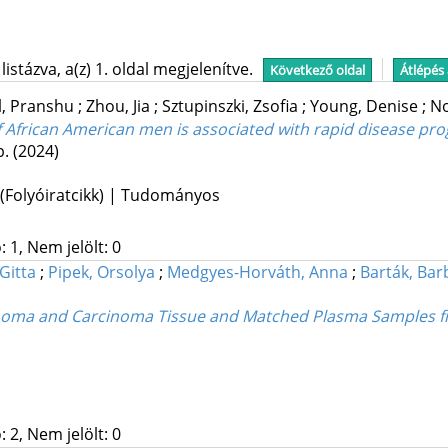
stázva, a(z) 1. oldal megjelenítve.
Következő oldal
Átlépés
l, Pranshu
;
Zhou, Jia
;
Sztupinszki, Zsofia
;
Young, Denise
;
No
 African American men is associated with rapid disease pro
p.
(2024)
 (Folyóiratcikk) | Tudományos
 1, Nem jelölt: 0
Gitta
;
Pipek, Orsolya
;
Medgyes-Horváth, Anna
;
Barták, Bar
Adenoma and Carcinoma Tissue and Matched Plasma Sample
 2, Nem jelölt: 0