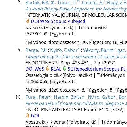
8.
*
Barták, B.K. ✉
;
Fodor, T.
;
Kalmár, A.
;
Nagy, Z.B
A Liquid Biopsy-Based Approach for Monitoring
INTERNATIONAL JOURNAL OF MOLECULAR SCIE
DOI
WoS
Scopus
PubMed
Szakcikk (Folyóiratcikk) | Tudományos
[32780193]
[Egyeztetett]
Nyilvános idéző összesen: 20, Független: 16, Füg
9.
*
Perge, Pál
;
Nyirő, Gábor
;
Vékony, Bálint
;
Igaz,
Liquid biopsy for the assessment of adrenal ca
ENDOCRINE
77
:
3
pp. 425-431. , 7 p.
(2022)
DOI
WoS
REAL
SE Repozitórium
Scopus
Pu
Összefoglaló cikk (Folyóiratcikk) | Tudományos
[32865065]
[Egyeztetett]
Nyilvános idéző összesen: 8, Független: 8, Függő:
10.
Turai, Peter
;
Herold, Zoltan
;
Nyiro, Gabor
;
Bor
Novel panels of tissue microRNAs to diagnose ad
ENDOCRINE ABSTRACTS
81
Paper: P120
(2022)
DOI
Absztrakt / Kivonat (Folyóiratcikk) | Tudomány