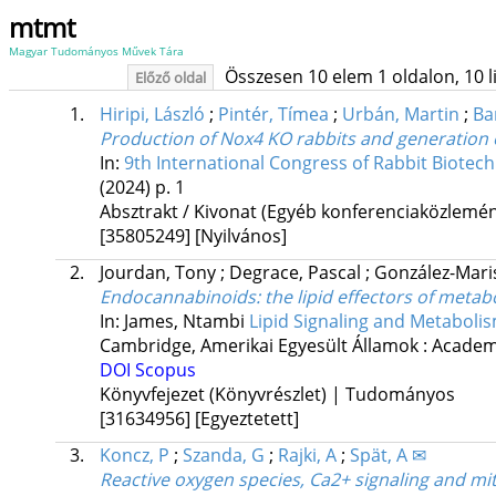
mtmt
Magyar Tudományos Művek Tára
Összesen 10 elem 1 oldalon, 10 lis
Előző oldal
1.
Hiripi, László
;
Pintér, Tímea
;
Urbán, Martin
;
Ba
Production of Nox4 KO rabbits and generation of
In:
9th International Congress of Rabbit Biotec
(2024)
p. 1
Absztrakt / Kivonat (Egyéb konferenciaközlem
[35805249]
[Nyilvános]
2.
Jourdan, Tony
;
Degrace, Pascal
;
González-Maris
Endocannabinoids: the lipid effectors of metabo
In: James, Ntambi
Lipid Signaling and Metaboli
Cambridge, Amerikai Egyesült Államok :
Academ
DOI
Scopus
Könyvfejezet (Könyvrészlet) | Tudományos
[31634956]
[Egyeztetett]
3.
Koncz, P
;
Szanda, G
;
Rajki, A
;
Spät, A ✉
Reactive oxygen species, Ca2+ signaling and mi