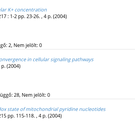
ular K+ concentration
217
:
1-2
pp. 23-26. , 4 p.
(2004)
gő: 2, Nem jelölt: 0
onvergence in cellular signaling pathways
1 p.
(2004)
üggő: 28, Nem jelölt: 0
dox state of mitochondrial pyridine nucleotides
215
pp. 115-118. , 4 p.
(2004)