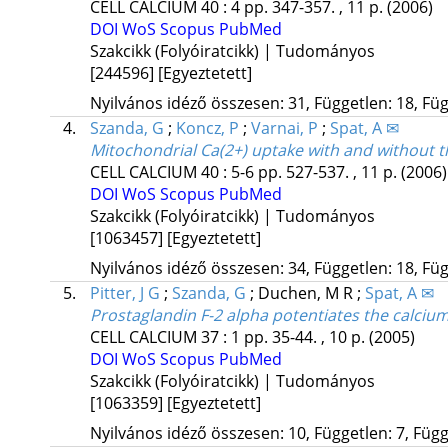
CELL CALCIUM
40
:
4
pp. 347-357. , 11 p.
(2006)
DOI
WoS
Scopus
PubMed
Szakcikk (Folyóiratcikk) | Tudományos
[244596]
[Egyeztetett]
Nyilvános idéző összesen: 31, Független: 18, Füg
4.
Szanda, G
;
Koncz, P
;
Varnai, P
;
Spat, A ✉
Mitochondrial Ca(2+) uptake with and without 
CELL CALCIUM
40
:
5-6
pp. 527-537. , 11 p.
(2006)
DOI
WoS
Scopus
PubMed
Szakcikk (Folyóiratcikk) | Tudományos
[1063457]
[Egyeztetett]
Nyilvános idéző összesen: 34, Független: 18, Füg
5.
Pitter, J G
;
Szanda, G
;
Duchen, M R
;
Spat, A ✉
Prostaglandin F-2 alpha potentiates the calcium
CELL CALCIUM
37
:
1
pp. 35-44. , 10 p.
(2005)
DOI
WoS
Scopus
PubMed
Szakcikk (Folyóiratcikk) | Tudományos
[1063359]
[Egyeztetett]
Nyilvános idéző összesen: 10, Független: 7, Függő