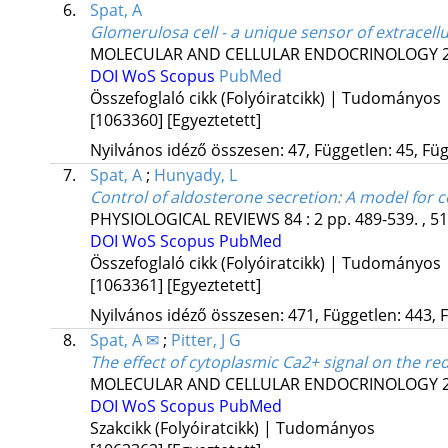
6.
Spat, A
Glomerulosa cell - a unique sensor of extracell
MOLECULAR AND CELLULAR ENDOCRINOLOGY
DOI
WoS
Scopus
PubMed
Összefoglaló cikk (Folyóiratcikk) | Tudományos
[1063360]
[Egyeztetett]
Nyilvános idéző összesen: 47, Független: 45, Füg
7.
Spat, A
;
Hunyady, L
Control of aldosterone secretion: A model for c
PHYSIOLOGICAL REVIEWS
84
:
2
pp. 489-539. , 5
DOI
WoS
Scopus
PubMed
Összefoglaló cikk (Folyóiratcikk) | Tudományos
[1063361]
[Egyeztetett]
Nyilvános idéző összesen: 471, Független: 443, F
8.
Spat, A ✉
;
Pitter, J G
The effect of cytoplasmic Ca2+ signal on the re
MOLECULAR AND CELLULAR ENDOCRINOLOGY
DOI
WoS
Scopus
PubMed
Szakcikk (Folyóiratcikk) | Tudományos