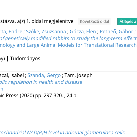
tázva, a(z) 1. oldal megjelenítve.
Következő oldal
Átlépés a
rta, Endre
;
Szőke, Zsuzsanna
;
Gócza, Elen
;
Petheő, Gábor
;
 genetically modified rabbits to study the long-term effec
hnology and Large Animal Models for Translational Research
ény) | Tudományos
cal, Isabel
;
Szanda, Gergo
;
Tam, Joseph
lic regulation in health and disease
sm
ic Press
(2020)
pp. 297-320. , 24 p.
tochondrial NAD(P)H level in adrenal glomerulosa cells