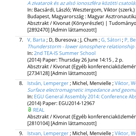
A zivatarok és az alsó ionoszféra közötti csat
In: Bacsárdi, László; Wesztergom, Viktor (szerk.)
Budapest, Magyarország :
Magyar Asztronautika
Absztrakt / Kivonat (Könyvrészlet) | Tudomány
[2892470]
[Admin láttamozott]
7.
V, Barta
;
D, Buresova
;
J, Chum
;
G, Sátori
;
P, B
Thunderstorm - lower ionosphere relationship
In:
2nd TEA-IS Summer School
(2014)
Paper: Thursday 26 June 14:15 , 2 p.
Absztrakt / Kivonat (Egyéb konferenciaközlem
[2734128]
[Admin láttamozott]
8.
István, Lemperger
;
Michel, Menvielle
;
Viktor, 
Surface electromagnetic impedance and geomagne
In:
EGU General Assembly 2014: Conference Abs
(2014)
Paper: EGU2014-12967
REAL
Absztrakt / Kivonat (Egyéb konferenciaközlem
[2810104]
[Admin láttamozott]
9.
Istvan, Lemperger
;
Michel, Menvielle
;
Viktor, 