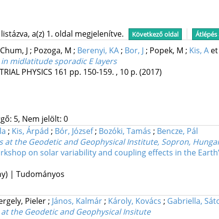
stázva, a(z) 1. oldal megjelenítve.
Következő oldal
Átlépés
Chum, J
;
Pozoga, M
;
Berenyi, KA
;
Bor, J
;
Popek, M
;
Kis, A
et
in midlatitude sporadic E layers
RIAL PHYSICS
161
pp. 150-159. , 10 p.
(2017)
gő: 5, Nem jelölt: 0
la
;
Kis, Árpád
;
Bór, József
;
Bozóki, Tamás
;
Bencze, Pál
rs at the Geodetic and Geophysical Institute, Sopron, Hunga
hop on solar variability and coupling effects in the Eart
ény) | Tudományos
ergely, Pieler
;
János, Kalmár
;
Károly, Kovács
;
Gabriella, Sát
at the Geodetic and Geophysical Insitute