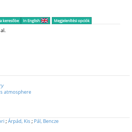
 a keresőbe
In English
Megjelenítési opciók
 al.
ry
h’s atmosphere
ori
;
Árpád, Kis
;
Pál, Bencze