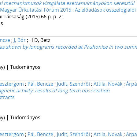
olási mechanizmusok vizsgálata esettanulmányokon keresztül
Magyar Űrkutatási Fórum 2015 : Az előadások összefoglalói
i Társaság
(2015)
66 p.
p. 21
os
encze
;
J, Bór
;
H D, Betz
 as shown by ionograms recorded at Pruhonice in two sum
ény) | Tudományos
Wesztergom
;
Pál, Bencze
;
Judit, Szendrői
;
Attila, Novák
;
Árpá
tic activity: results of long term observation
tracts
ény) | Tudományos
Wesztergom
;
Pál, Bencze
;
Judit, Szendrői
;
Attila, Novak
;
Arpa