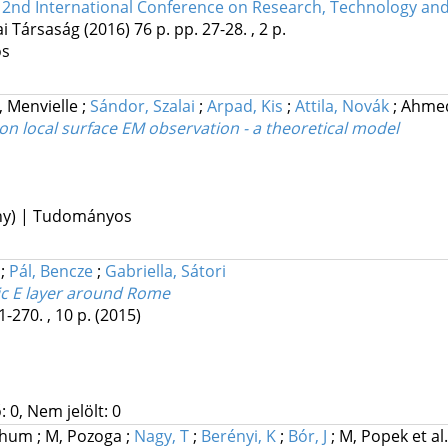
 2nd International Conference on Research, Technology and
i Társaság
(2016)
76 p.
pp. 27-28. , 2 p.
os
, Menvielle
;
Sándor, Szalai
;
Arpad, Kis
;
Attila, Novák
;
Ahmed
on local surface EM observation - a theoretical model
ény) | Tudományos
o
;
Pál, Bencze
;
Gabriella, Sátori
ic E layer around Rome
1-270. , 10 p.
(2015)
 0, Nem jelölt: 0
 Chum
;
M, Pozoga
;
Nagy, T
;
Berényi, K
;
Bór, J
;
M, Popek
et al.