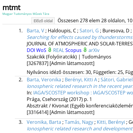
mtmt
Magyar Tudományos Művek Tára
Összesen 278 elem 28 oldalon, 10 li
Előző oldal
1.
Barta, V
;
Haldoupis, C
;
Satori, G
;
Buresova, D
;
Searching for effects caused by thunderstorms 
JOURNAL OF ATMOSPHERIC AND SOLAR-TERREST
DOI
WoS
REAL
Scopus
arXiv
Szakcikk (Folyóiratcikk) | Tudományos
[3267837]
[Admin láttamozott]
Nyilvános idéző összesen: 30, Független: 25, Füg
2.
Barta, Veronika
;
Berényi, Kitti A
;
Sátori, Gabriel
Ionospheric related research in the recent yea
In:
IAGA/SCOSTEP workshop : IAGA/SCOSTEP works
Prága, Csehország
(2017)
p. 1
Absztrakt / Kivonat (Egyéb konferenciaközlem
[3316414]
[Admin láttamozott]
3.
Veronika, Barta
;
Tamás, Nagy
;
Kitti, Berényi
;
G
Ionospheric related research and development 