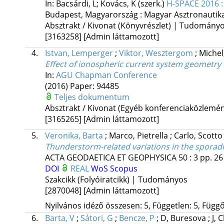
In: Bacsárdi, L; Kovács, K (szerk.)
H-SPACE 2016 :
Budapest, Magyarország :
Magyar Asztronautika
Absztrakt / Kivonat (Könyvrészlet) | Tudomány
[3163258]
[Admin láttamozott]
4.
Istvan, Lemperger
;
Viktor, Wesztergom
;
Michel
Effect of ionospheric current system geometry 
In:
AGU Chapman Conference
(2016)
Paper: 94485
Teljes dokumentum
Absztrakt / Kivonat (Egyéb konferenciaközlem
[3165265]
[Admin láttamozott]
5.
Veronika, Barta
;
Marco, Pietrella
;
Carlo, Scott
Thunderstorm-related variations in the sporad
ACTA GEODAETICA ET GEOPHYSICA
50
:
3
pp. 26
DOI
REAL
WoS
Scopus
Szakcikk (Folyóiratcikk) | Tudományos
[2870048]
[Admin láttamozott]
Nyilvános idéző összesen: 5, Független: 5, Függő:
6.
Barta, V
;
Sátori, G
;
Bencze, P
;
D, Buresova
;
J,