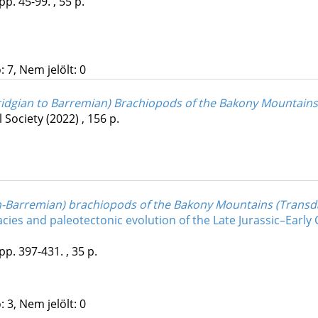
pp. 45-99. , 55 p.
 7, Nem jelölt: 0
ridgian to Barremian) Brachiopods of the Bakony Mountains
 Society
(2022)
,
156 p.
an-Barremian) brachiopods of the Bakony Mountains (Trans
facies and paleotectonic evolution of the Late Jurassic–Ear
pp. 397-431. , 35 p.
 3, Nem jelölt: 0