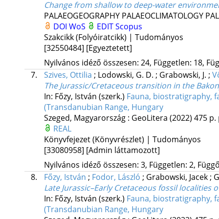
Change from shallow to deep-water environment
PALAEOGEOGRAPHY PALAEOCLIMATOLOGY PA
DOI
WoS
EDIT
Scopus
Szakcikk (Folyóiratcikk) | Tudományos
[32550484]
[Egyeztetett]
Nyilvános idéző összesen: 24, Független: 18, Füg
7.
Szives, Ottilia
;
Lodowski, G. D.
;
Grabowski, J.
;
V
The Jurassic/Cretaceous transition in the Bak
In: Főzy, István (szerk.)
Fauna, biostratigraphy, 
(Transdanubian Range, Hungary
Szeged, Magyarország :
GeoLitera
(2022)
475 p.
REAL
Könyvfejezet (Könyvrészlet) | Tudományos
[33080958]
[Admin láttamozott]
Nyilvános idéző összesen: 3, Független: 2, Függő:
8.
Főzy, István
;
Fodor, László
;
Grabowski, Jacek
;
G
Late Jurassic–Early Cretaceous fossil localitie
In: Főzy, István (szerk.)
Fauna, biostratigraphy, 
(Transdanubian Range, Hungary