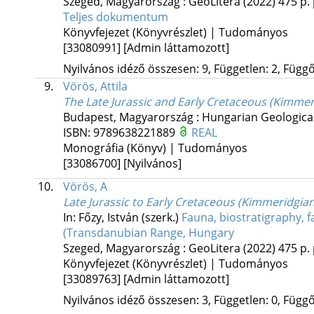
Szeged, Magyarország :
GeoLitera
(2022)
475 p.
Teljes dokumentum
Könyvfejezet (Könyvrészlet) | Tudományos
[33080991]
[Admin láttamozott]
Nyilvános idéző összesen: 9, Független: 2, Függő:
9.
Vörös, Attila
The Late Jurassic and Early Cretaceous (Kimme
Budapest, Magyarország :
Hungarian Geological
ISBN:
9789638221889
REAL
Monográfia (Könyv) | Tudományos
[33086700]
[Nyilvános]
10.
Vörös, A
Late Jurassic to Early Cretaceous (Kimmeridgi
In: Főzy, István (szerk.)
Fauna, biostratigraphy, 
(Transdanubian Range, Hungary
Szeged, Magyarország :
GeoLitera
(2022)
475 p.
Könyvfejezet (Könyvrészlet) | Tudományos
[33089763]
[Admin láttamozott]
Nyilvános idéző összesen: 3, Független: 0, Függő: