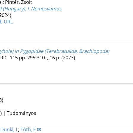
ós
;
Pintér, Zsolt
d (Hungary)
: I. Nemesvámos
2024)
b URL
yhole) in Pygopidae (Terebratulida, Brachiopoda)
RICI
115
pp. 295-310. , 16 p.
(2023)
3)
kk) | Tudományos
;
Dunkl, I
;
Tóth, E ✉