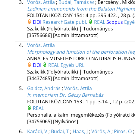
3.
Vörös, Attila
;
Budai, Tamás ✉
;
Bercsényi, Mikl
Ladinian ammonoids from the Balaton Highlan
FÖLDTANI KÖZLÖNY
154
:
4
pp. 395-422. , 28 p.
(
DOI
ResearchGate publ.
REAL
Scopus
Egyé
Szakcikk (Folyóiratcikk) | Tudományos
[35756686]
[Admin láttamozott]
4.
Vörös, Attila
Morphology and function of the perforation (ke
ANNALES MUSEI HISTORICO-NATURALIS HUNGA
DOI
REAL
Egyéb URL
Szakcikk (Folyóiratcikk) | Tudományos
[34437485]
[Admin láttamozott]
5.
Galácz, András
;
Vörös, Attila
In memoriam Dr. Géczy Barnabás
FÖLDTANI KÖZLÖNY
153
:
1
pp. 3-14. , 12 p.
(202
REAL
Personalia, alkalmi megemlékezés (Folyóiratci
[34756065]
[Nyilvános]
6.
Karádi, V
;
Budai, T
;
Haas, J
;
Vörös, A
;
Piros, O