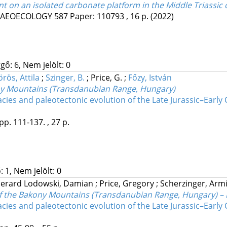
 on an isolated carbonate platform in the Middle Triassic
LAEOECOLOGY
587
Paper: 110793 , 16 p.
(2022)
gő: 6, Nem jelölt: 0
örös, Attila
;
Szinger, B.
;
Price, G.
;
Főzy, István
ony Mountains (Transdanubian Range, Hungary)
facies and paleotectonic evolution of the Late Jurassic–Ear
pp. 111-137. , 27 p.
 1, Nem jelölt: 0
erard Lodowski, Damian
;
Price, Gregory
;
Scherzinger, Arm
s of the Bakony Mountains (Transdanubian Range, Hungary) – R
facies and paleotectonic evolution of the Late Jurassic–Ear