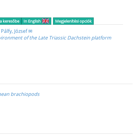
 a keresőbe
In English
Megjelenítési opciók
;
Pálfy, József ✉
ironment of the Late Triassic Dachstein platform
ranean brachiopods