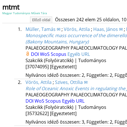
mtmt
Magyar Tudományos Művek Tára
Összesen 242 elem 25 oldalon, 10 li
Előző oldal
1.
Müller, Tamás ✉
;
Vörös, Attila
;
Haas, János ✉
;
Monospecific mass occurrence of the dimerello
(Bakony Mountains, Hungary)
PALAEOGEOGRAPHY PALAEOCLIMATOLOGY PA
DOI
WoS
Scopus
Egyéb URL
Szakcikk (Folyóiratcikk) | Tudományos
[37074095]
[Egyeztetett]
Nyilvános idéző összesen: 2, Független: 2, Függő:
2.
Vörös, Attila
;
Szives, Ottilia ✉
Role of Oceanic Anoxic Events in regulating th
PALAEOGEOGRAPHY PALAEOCLIMATOLOGY PA
DOI
WoS
Scopus
Egyéb URL
Szakcikk (Folyóiratcikk) | Tudományos
[35732622]
[Egyeztetett]
Nyilvános idéző összesen: 3, Független: 2, Függő: