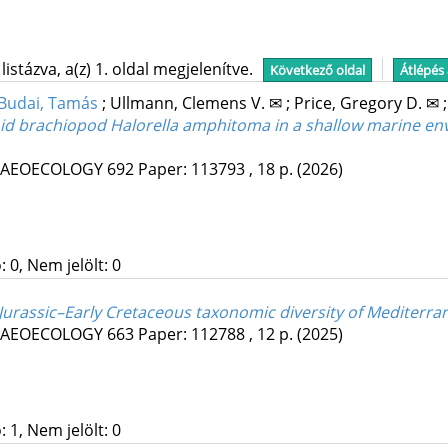
stázva, a(z) 1. oldal megjelenítve.
Következő oldal
Átlépés
Budai, Tamás
;
Ullmann, Clemens V. ✉
;
Price, Gregory D. ✉
id brachiopod Halorella amphitoma in a shallow marine env
LAEOECOLOGY
692
Paper: 113793 , 18 p.
(2026)
 0, Nem jelölt: 0
e Jurassic–Early Cretaceous taxonomic diversity of Mediter
LAEOECOLOGY
663
Paper: 112788 , 12 p.
(2025)
 1, Nem jelölt: 0