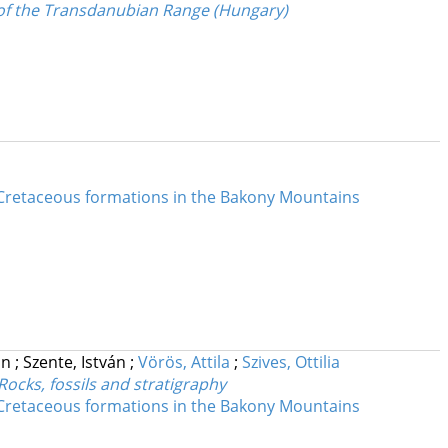
 of the Transdanubian Range (Hungary)
ly Cretaceous formations in the Bakony Mountains
in
;
Szente, István
;
Vörös, Attila
;
Szives, Ottilia
ocks, fossils and stratigraphy
ly Cretaceous formations in the Bakony Mountains