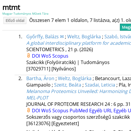
mtmt
Magyar Tudományos Művek Tára
Összesen 7 elem 1 oldalon, 7 listázva, a(z) 1. o
Előző oldal
Megje
1.
Győrffy, Balázs ✉
;
Weltz, Boglárka
;
Szabó, Istvá
A global interdisciplinary platform for academ
SCIENTOMETRICS
, 21 p.
(2026)
DOI
WoS
Scopus
Szakcikk (Folyóiratcikk) | Tudományos
[37029711]
[Nyilvános]
2.
Bartha, Áron
;
Weltz, Boglárka
;
Betancourt, La
Giampaolo
;
Szeitz, Beáta
;
Szadai, Leticia
;
Pla, 
Melanoma Proteomics Unveiled: Harmonizing Dive
MEL-PLOT
JOURNAL OF PROTEOME RESEARCH
24
:
6
pp. 31
DOI
WoS
Scopus
PubMed
Egyéb URL
Egyéb 
Sokszerzős vagy csoportos szerzőségű szakcikk
[36123076]
[Egyeztetett]