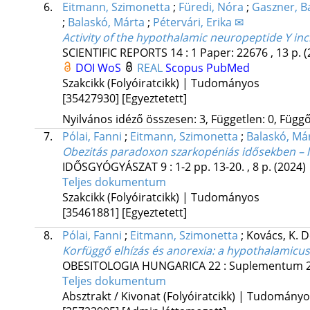
6.
Eitmann, Szimonetta
;
Füredi, Nóra
;
Gaszner, B
;
Balaskó, Márta
;
Pétervári, Erika ✉
Activity of the hypothalamic neuropeptide Y inc
SCIENTIFIC REPORTS
14
:
1
Paper: 22676 , 13 p.
(
DOI
WoS
REAL
Scopus
PubMed
Szakcikk (Folyóiratcikk) | Tudományos
[35427930]
[Egyeztetett]
Nyilvános idéző összesen: 3, Független: 0, Függő:
7.
Pólai, Fanni
;
Eitmann, Szimonetta
;
Balaskó, Má
Obezitás paradoxon szarkopéniás idősekben – l
IDŐSGYÓGYÁSZAT
9
:
1-2
pp. 13-20. , 8 p.
(2024)
Teljes dokumentum
Szakcikk (Folyóiratcikk) | Tudományos
[35461881]
[Egyeztetett]
8.
Pólai, Fanni
;
Eitmann, Szimonetta
;
Kovács, K. 
Korfüggő elhízás és anorexia: a hypothalamicu
OBESITOLOGIA HUNGARICA
22
:
Suplementum 
Teljes dokumentum
Absztrakt / Kivonat (Folyóiratcikk) | Tudomány