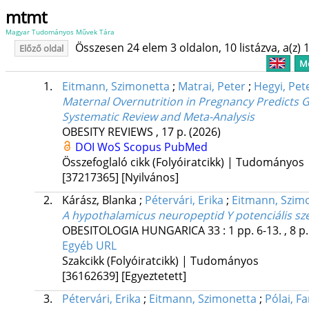
mtmt
Magyar Tudományos Művek Tára
Összesen 24 elem 3 oldalon, 10 listázva, a(z) 1
Előző oldal
Me
1.
Eitmann, Szimonetta
;
Matrai, Peter
;
Hegyi, Pet
Maternal Overnutrition in Pregnancy Predicts Gr
Systematic Review and Meta-Analysis
OBESITY REVIEWS
, 17 p.
(2026)
DOI
WoS
Scopus
PubMed
Összefoglaló cikk (Folyóiratcikk) | Tudományos
[37217365]
[Nyilvános]
2.
Kárász, Blanka
;
Pétervári, Erika
;
Eitmann, Szim
A hypothalamicus neuropeptid Y potenciális sz
OBESITOLOGIA HUNGARICA
33
:
1
pp. 6-13. , 8 p
Egyéb URL
Szakcikk (Folyóiratcikk) | Tudományos
[36162639]
[Egyeztetett]
3.
Pétervári, Erika
;
Eitmann, Szimonetta
;
Pólai, F