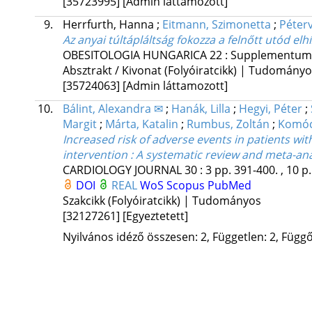
[35723995]
[Admin láttamozott]
9.
Herrfurth, Hanna
;
Eitmann, Szimonetta
;
Péterv
Az anyai túltápláltság fokozza a felnőtt utód el
OBESITOLOGIA HUNGARICA
22
:
Supplementum
Absztrakt / Kivonat (Folyóiratcikk) | Tudomány
[35724063]
[Admin láttamozott]
10.
Bálint, Alexandra ✉
;
Hanák, Lilla
;
Hegyi, Péter
;
Margit
;
Márta, Katalin
;
Rumbus, Zoltán
;
Komóc
Increased risk of adverse events in patients wit
intervention : A systematic review and meta-ana
CARDIOLOGY JOURNAL
30
:
3
pp. 391-400. , 10 p
DOI
REAL
WoS
Scopus
PubMed
Szakcikk (Folyóiratcikk) | Tudományos
[32127261]
[Egyeztetett]
Nyilvános idéző összesen: 2, Független: 2, Függő: