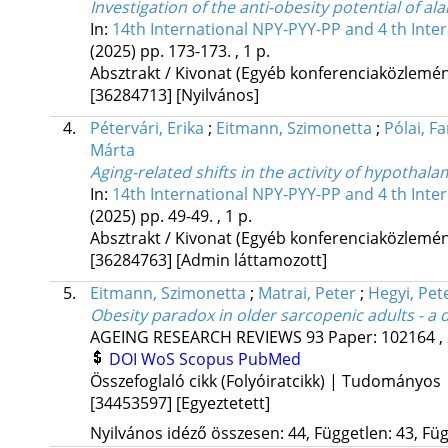
Investigation of the anti-obesity potential of ala
In:
14th International NPY-PYY-PP and 4 th Inte
(2025)
pp. 173-173. , 1 p.
Absztrakt / Kivonat (Egyéb konferenciaközlem
[36284713]
[Nyilvános]
4.
Pétervári, Erika
;
Eitmann, Szimonetta
;
Pólai, F
Márta
Aging-related shifts in the activity of hypothal
In:
14th International NPY-PYY-PP and 4 th Inte
(2025)
pp. 49-49. , 1 p.
Absztrakt / Kivonat (Egyéb konferenciaközlem
[36284763]
[Admin láttamozott]
5.
Eitmann, Szimonetta
;
Matrai, Peter
;
Hegyi, Pet
Obesity paradox in older sarcopenic adults - a 
AGEING RESEARCH REVIEWS
93
Paper: 102164 ,
DOI
WoS
Scopus
PubMed
Összefoglaló cikk (Folyóiratcikk) | Tudományos
[34453597]
[Egyeztetett]
Nyilvános idéző összesen: 44, Független: 43, Füg