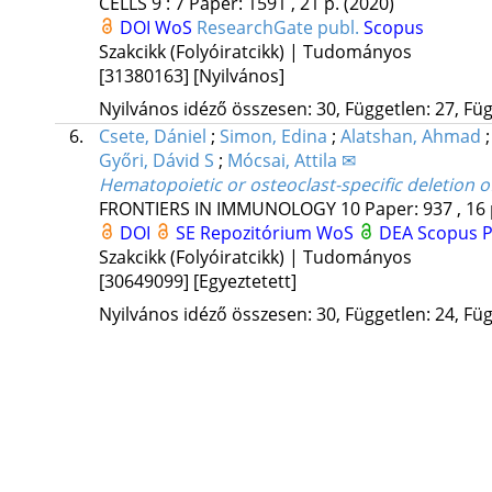
CELLS
9
:
7
Paper: 1591 , 21 p.
(2020)
DOI
WoS
ResearchGate publ.
Scopus
Szakcikk (Folyóiratcikk) | Tudományos
[31380163]
[Nyilvános]
Nyilvános idéző összesen: 30, Független: 27, Füg
6.
Csete, Dániel
;
Simon, Edina
;
Alatshan, Ahmad
Győri, Dávid S
;
Mócsai, Attila ✉
Hematopoietic or osteoclast-specific deletion 
FRONTIERS IN IMMUNOLOGY
10
Paper: 937 , 16
DOI
SE Repozitórium
WoS
DEA
Scopus
Szakcikk (Folyóiratcikk) | Tudományos
[30649099]
[Egyeztetett]
Nyilvános idéző összesen: 30, Független: 24, Füg