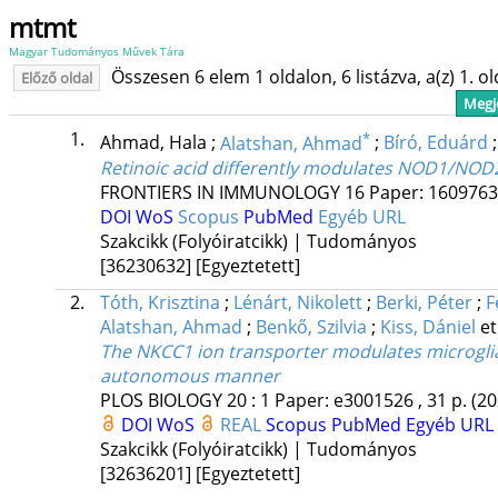
mtmt
Magyar Tudományos Művek Tára
Összesen 6 elem 1 oldalon, 6 listázva, a(z) 1. o
Előző oldal
Megje
1.
*
Ahmad, Hala
;
Alatshan, Ahmad
;
Bíró, Eduárd
Retinoic acid differently modulates NOD1/NO
FRONTIERS IN IMMUNOLOGY
16
Paper: 1609763 
DOI
WoS
Scopus
PubMed
Egyéb URL
Szakcikk (Folyóiratcikk) | Tudományos
[36230632]
[Egyeztetett]
2.
Tóth, Krisztina
;
Lénárt, Nikolett
;
Berki, Péter
;
F
Alatshan, Ahmad
;
Benkő, Szilvia
;
Kiss, Dániel
et
The NKCC1 ion transporter modulates microglial
autonomous manner
PLOS BIOLOGY
20
:
1
Paper: e3001526 , 31 p.
(20
DOI
WoS
REAL
Scopus
PubMed
Egyéb URL
Szakcikk (Folyóiratcikk) | Tudományos
[32636201]
[Egyeztetett]