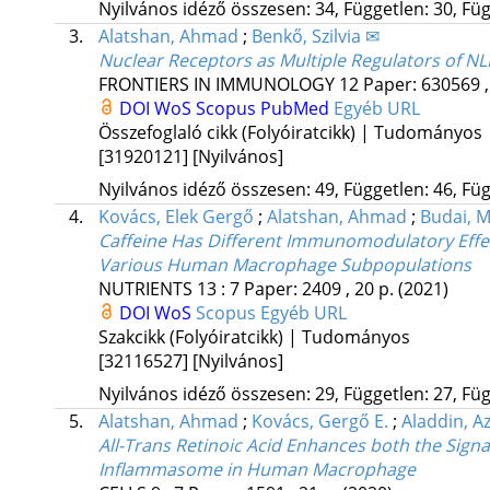
Nyilvános idéző összesen: 34, Független: 30, Füg
3.
Alatshan, Ahmad
;
Benkő, Szilvia ✉
Nuclear Receptors as Multiple Regulators of 
FRONTIERS IN IMMUNOLOGY
12
Paper: 630569 ,
DOI
WoS
Scopus
PubMed
Egyéb URL
Összefoglaló cikk (Folyóiratcikk) | Tudományos
[31920121]
[Nyilvános]
Nyilvános idéző összesen: 49, Független: 46, Füg
4.
Kovács, Elek Gergő
;
Alatshan, Ahmad
;
Budai, M
Caffeine Has Different Immunomodulatory Effe
Various Human Macrophage Subpopulations
NUTRIENTS
13
:
7
Paper: 2409 , 20 p.
(2021)
DOI
WoS
Scopus
Egyéb URL
Szakcikk (Folyóiratcikk) | Tudományos
[32116527]
[Nyilvános]
Nyilvános idéző összesen: 29, Független: 27, Füg
5.
Alatshan, Ahmad
;
Kovács, Gergő E.
;
Aladdin, A
All-Trans Retinoic Acid Enhances both the Signa
Inflammasome in Human Macrophage