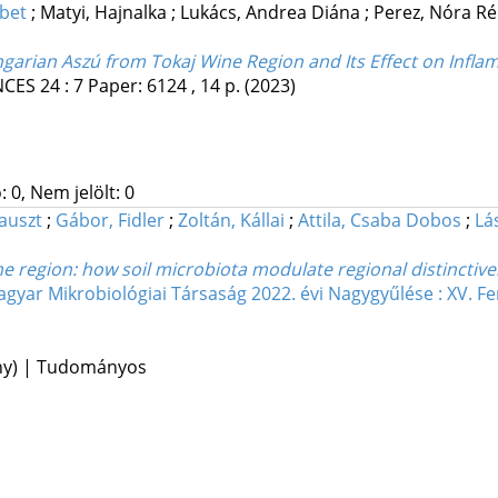
ébet
;
Matyi, Hajnalka
;
Lukács, Andrea Diána
;
Perez, Nóra R
arian Aszú from Tokaj Wine Region and Its Effect on Inflamm
NCES
24
:
7
Paper: 6124 , 14 p.
(2023)
 0, Nem jelölt: 0
Fauszt
;
Gábor, Fidler
;
Zoltán, Kállai
;
Attila, Csaba Dobos
;
Lá
ine region: how soil microbiota modulate regional distincti
gyar Mikrobiológiai Társaság 2022. évi Nagygyűlése : XV. 
ény) | Tudományos