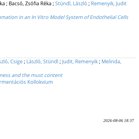
éka
;
Bacsó, Zsófia Réka
;
Stündl, László
;
Remenyik, Judit
ation in an In Vitro Model System of Endothelial Cells
szló, Csige
;
László, Stündl
;
Judit, Remenyik
;
Melinda,
veness and the must content
Fermentációs Kollokvium
2026-08-06 18:37