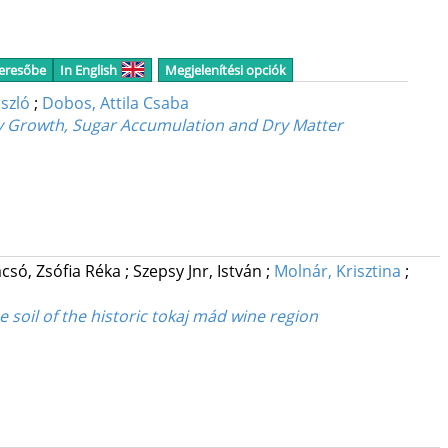
keresőbe
In English
Megjelenítési opciók
ászló
;
Dobos, Attila Csaba
erry Growth, Sugar Accumulation and Dry Matter
csó, Zsófia Réka
;
Szepsy Jnr, István
;
Molnár, Krisztina
;
 soil of the historic tokaj mád wine region