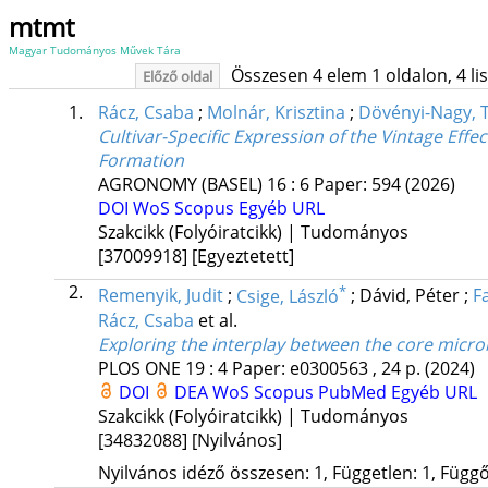
mtmt
Magyar Tudományos Művek Tára
Összesen 4 elem 1 oldalon, 4 list
Előző oldal
1.
Rácz, Csaba
;
Molnár, Krisztina
;
Dövényi-Nagy,
Cultivar-Specific Expression of the Vintage Eff
Formation
AGRONOMY (BASEL)
16
:
6
Paper: 594
(2026)
DOI
WoS
Scopus
Egyéb URL
Szakcikk (Folyóiratcikk) | Tudományos
[37009918]
[Egyeztetett]
2.
*
Remenyik, Judit
;
Csige, László
;
Dávid, Péter
;
F
Rácz, Csaba
et al.
Exploring the interplay between the core microb
PLOS ONE
19
:
4
Paper: e0300563 , 24 p.
(2024)
DOI
DEA
WoS
Scopus
PubMed
Egyéb URL
Szakcikk (Folyóiratcikk) | Tudományos
[34832088]
[Nyilvános]
Nyilvános idéző összesen: 1, Független: 1, Függő: