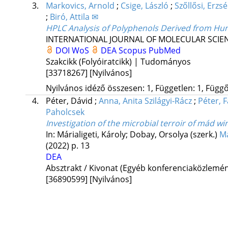
3.
Markovics, Arnold
;
Csige, László
;
Szőllősi, Erzs
;
Biró, Attila ✉
HPLC Analysis of Polyphenols Derived from Hung
INTERNATIONAL JOURNAL OF MOLECULAR SCIE
DOI
WoS
DEA
Scopus
PubMed
Szakcikk (Folyóiratcikk) | Tudományos
[33718267]
[Nyilvános]
Nyilvános idéző összesen: 1, Független: 1, Függő:
4.
Péter, Dávid
;
Anna, Anita Szilágyi-Rácz
;
Péter, 
Paholcsek
Investigation of the microbial terroir of mád w
In: Márialigeti, Károly; Dobay, Orsolya (szerk.)
Ma
(2022)
p. 13
DEA
Absztrakt / Kivonat (Egyéb konferenciaközlem
[36890599]
[Nyilvános]