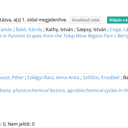
ázva, a(z) 1. oldal megjelenítve.
Következő oldal
Átlépés a 
 Tamás
;
Bakó, Károly
;
Kathy, István
;
Szepsy, István
;
Csige, L
ect in Furmint Grapes from the Tokaj Wine Region Part I: B
auszt, Péter
;
Szilágyi-Rácz, Anna Anita
;
Szőllősi, Erzsébet
;
Ba
iota, physicochemical factors, agrobiochemical cycles in the
 0, Nem jelölt: 0