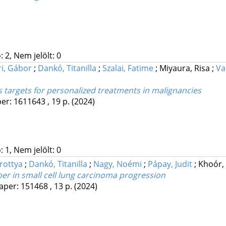
 2, Nem jelölt: 0
i, Gábor
;
Dankó, Titanilla
;
Szalai, Fatime
;
Miyaura, Risa
;
Va
 targets for personalized treatments in malignancies
er: 1611643 , 19 p.
(2024)
 1, Nem jelölt: 0
rottya
;
Dankó, Titanilla
;
Nagy, Noémi
;
Pápay, Judit
;
Khoór,
r in small cell lung carcinoma progression
aper: 151468 , 13 p.
(2024)