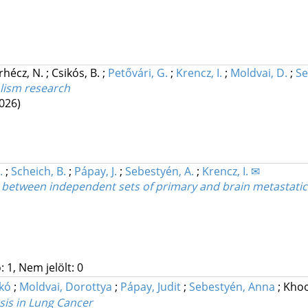
rhécz, N.
;
Csikós, B.
;
Petővári, G.
;
Krencz, I.
;
Moldvai, D.
;
Se
olism research
026)
.
;
Scheich, B.
;
Pápay, J.
;
Sebestyén, A.
;
Krencz, I. ✉
between independent sets of primary and brain metastatic
 1, Nem jelölt: 0
ikó
;
Moldvai, Dorottya
;
Pápay, Judit
;
Sebestyén, Anna
;
Khoo
is in Lung Cancer