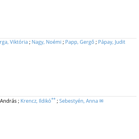
rga, Viktória
;
Nagy, Noémi
;
Papp, Gergő
;
Pápay, Judit
**
 András
;
Krencz, Ildikó
;
Sebestyén, Anna ✉