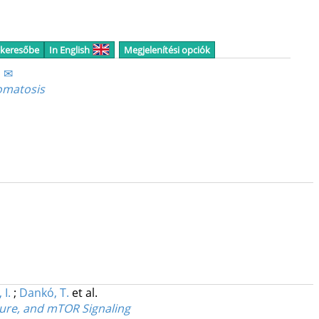
 keresőbe
In English
Megjelenítési opciók
ó ✉
omatosis
 I.
;
Dankó, T.
et al.
ture, and mTOR Signaling