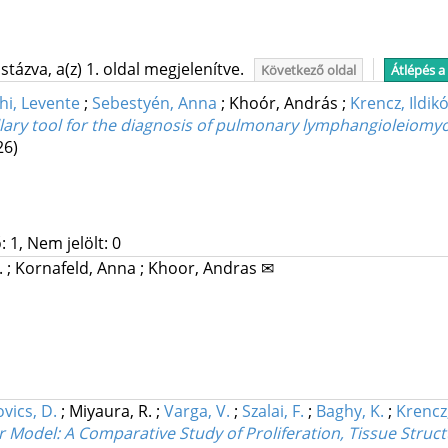
tázva, a(z) 1. oldal megjelenítve.
Következő oldal
Átlépés a
hi, Levente
;
Sebestyén, Anna
;
Khoór, András
;
Krencz, Ildik
lary tool for the diagnosis of pulmonary lymphangioleiomy
26)
 1, Nem jelölt: 0
.
;
Kornafeld, Anna
;
Khoor, Andras ✉
vics, D.
;
Miyaura, R.
;
Varga, V.
;
Szalai, F.
;
Baghy, K.
;
Krencz,
r Model: A Comparative Study of Proliferation, Tissue Struc