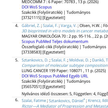
MEDCOMM
7
:
6
Paper: 70783 , 13 p.
(2026)
DOI
WoS
Scopus
Szakcikk (Folyóiratcikk) | Tudományos
[37321115]
[Egyeztetett]
4.
Gábriel, Z.
;
Szalai, F.
;
Varga, V.
;
Olsen, H.W.
;
Fö
3D bioprinted in vitro models in cancer metab
MAGYAR ONKOLÓGIA
70
:
2
pp. 95-116. , 22 p.
(2
Scopus
PubMed
Teljes dokumentum
Összefoglaló cikk (Folyóiratcikk) | Tudományos
[37338583]
[Egyeztetett]
5.
Sztankovics, D.
;
Szalai, F.
;
Moldvai, D.
;
Dankó, T
Comparison of molecular subtype composition 
LUNG CANCER
199
Paper: 108071 , 11 p.
(2025)
DOI
WoS
Scopus
PubMed
Egyéb URL
Szakcikk (Folyóiratcikk) | Tudományos
[35657051]
[Egyeztetett]
Nyilvános idéző összesen: 5, Független: 4, Függő:
6.
*
Szalai, Fatime
;
Sztankovics, Dániel
;
Krencz, Ild
Rictor—A Mediator of Progression and Metastas