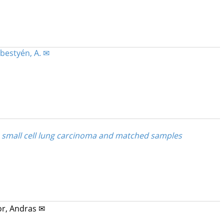
bestyén, A. ✉
 small cell lung carcinoma and matched samples
r, Andras ✉