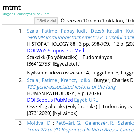
mtmt
Magyar Tudományos Művek Tára
Összesen 10 elem 1 oldalon, 10 lis
Előző oldal
1.
Szalai, Fatime
;
Pápay, Judit
;
Dezső, Katalin
;
Kut
GPNMB immunohistochemistry is a useful ancil
HISTOPATHOLOGY
88
:
3
pp. 698-709. , 12 p.
(20
DOI
WoS
Scopus
PubMed
Szakcikk (Folyóiratcikk) | Tudományos
[36412753]
[Egyeztetett]
Nyilvános idéző összesen: 4, Független: 3, Függő:
2.
Szalai, Fatime
;
Krencz, Ildiko
;
Burger, Charles D
TSC gene-associated lesions of the lung
HUMAN PATHOLOGY
, 9 p.
(2026)
DOI
Scopus
PubMed
Egyéb URL
Összefoglaló cikk (Folyóiratcikk) | Tudományos
[37312020]
[Nyilvános]
3.
Moldvai, D.
;
Petővári, G.
;
Gelencsér, R.
;
Sztanko
From 2D to 3D Bioprinted In Vitro Breast Cance