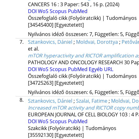
CANCERS
16
:
3
Paper: 543 , 16 p.
(2024)
DOI
WoS
Scopus
PubMed
Összefoglaló cikk (Folyóiratcikk) | Tudományos
[34545400]
[Egyeztetett]
Nyilvános idéző összesen: 7, Független: 5, Függő:
7.
Sztankovics, Dániel
;
Moldvai, Dorottya
;
Petővár
et al.
mTOR hyperactivity and RICTOR amplification as
PATHOLOGY AND ONCOLOGY RESEARCH
30
Pap
DOI
WoS
Scopus
PubMed
Egyéb URL
Összefoglaló cikk (Folyóiratcikk) | Tudományos
[34725263]
[Egyeztetett]
Nyilvános idéző összesen: 6, Független: 5, Függő:
8.
Sztankovics, Dániel
;
Szalai, Fatime
;
Moldvai, Do
Increased mTOR activity and RICTOR copy numbe
EUROPEAN JOURNAL OF CELL BIOLOGY
103
:
4
P
DOI
WoS
Scopus
PubMed
Szakcikk (Folyóiratcikk) | Tudományos
[35592130]
[Egyeztetett]