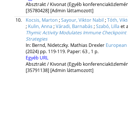
Absztrakt / Kivonat (Egyéb konferenciaközlem
[35780428]
[Admin láttamozott]
10.
Kocsis, Marton
;
Sayour, Viktor Nabil
;
Tóth, Vikt
;
Kulin, Anna
;
Váradi, Barnabás
;
Szabó, Lilla
et a
Thymic Activity Modulates Immune Checkpoint In
Strategies
In: Bernd, Nidetczky. Mathias Drexler
European 
(2024)
pp. 119-119. Paper: 63 , 1 p.
Egyéb URL
Absztrakt / Kivonat (Egyéb konferenciaközlem
[35791138]
[Admin láttamozott]