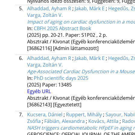
Nyilvános idéző összesen: 9, Független: 9, Függő:
5.
Alhaddad, Ayham R
;
Jakab, Márk E
;
Hegedűs, Z
Varga, Zoltán V.
Impact of aging on cardiac dysfunction in a m
In:
CBFH 2025 Abstract Book
(2025)
pp. 20-21. Paper: S1P02 , 2 p.
Absztrakt / Kivonat (Egyéb konferenciaközlem
[36862116]
[Admin láttamozott]
6.
Alhaddad, Ayham R
;
Jakab, Márk E
;
Hegedűs, Z
Varga, Zoltán V.
Age-Associated Cardiac Dysfunction in a Mous
In:
PhD scientific days 2025
(2025)
Paper: 13485
Egyéb URL
Absztrakt / Kivonat (Egyéb konferenciaközlem
[36862143]
[Egyeztetett]
7.
Kucsera, Dániel
;
Ruppert, Mihály
;
Sayour, Nabil
Zsófia
;
Fábián, Alexandra
;
Kovács, Attila
;
Radov
NASH triggers cardiometabolic HFpEF in aging 
GEROSCIENCE: OFFICIAL JOURNAL OF THE AMER