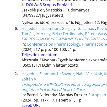
DOI
WoS
Scopus
PubMed
Szakcikk (Folyóiratcikk) | Tudományos
[34799327]
[Egyeztetett]
Nyilvános idéző összesen: 16, Független: 12, Füg
8.
Hegedűs, I. Zsombor
;
Gergely, G. Tamás
;
Ková
Tamás
;
Merkely, Béla
;
Ferdinandy, Péter
;
Varga
EXPRESSION OF KEY IMMUNE CHECKPOINTS IN 
In:
Conference on Pharmacology, Pharmacokinet
(2024)
217 p.
pp. 100-100. , 1 p.
Teljes dokumentum
Absztrakt / Kivonat (Egyéb konferenciaközlem
[35051817]
[Admin láttamozott]
9.
Hegedűs, Zsombor I.
;
Sayour, Nabil V.
;
Jakab, 
Zoltán V.
Tirzepatide, a GIP/GLP1-receptor co-agonist pre
angiotensin II-induced heart failure
In: Bernd, Nidetczky. Mathias Drexler
European 
(2024)
pp. 117-117. Paper: 61 , 1 p.
Egyéb URL