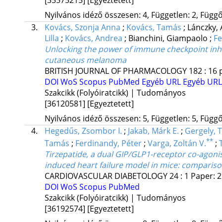
Nyilvános idéző összesen: 4, Független: 2, Függő:
3.
Kovács, Szonja Anna
;
Kovács, Tamás
;
Lánczky,
Lilla
;
Kovács, Andrea
;
Bianchini, Giampaolo
;
Fe
Unlocking the power of immune checkpoint inhib
cutaneous melanoma
BRITISH JOURNAL OF PHARMACOLOGY
182
:
16
DOI
WoS
Scopus
PubMed
Egyéb URL
Egyéb URL
Szakcikk (Folyóiratcikk) | Tudományos
[36120581]
[Egyeztetett]
Nyilvános idéző összesen: 5, Független: 5, Függő:
4.
Hegedűs, Zsombor I.
;
Jakab, Márk E.
;
Gergely, 
**
Tamás
;
Ferdinandy, Péter
;
Varga, Zoltán V.
;
Tirzepatide, a dual GIP/GLP1-receptor co-agonis
induced heart failure model in mice: comparison
CARDIOVASCULAR DIABETOLOGY
24
:
1
Paper: 2
DOI
WoS
Scopus
PubMed
Szakcikk (Folyóiratcikk) | Tudományos
[36192574]
[Egyeztetett]