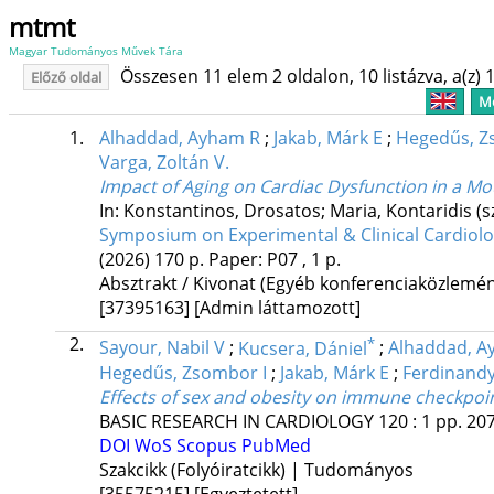
mtmt
Magyar Tudományos Művek Tára
Összesen 11 elem 2 oldalon, 10 listázva, a(z) 1
Előző oldal
Me
1.
Alhaddad, Ayham R
;
Jakab, Márk E
;
Hegedűs, Z
Varga, Zoltán V.
Impact of Aging on Cardiac Dysfunction in a M
In: Konstantinos, Drosatos; Maria, Kontaridis (s
Symposium on Experimental & Clinical Cardio
(2026)
170 p.
Paper: P07 , 1 p.
Absztrakt / Kivonat (Egyéb konferenciaközlem
[37395163]
[Admin láttamozott]
2.
*
Sayour, Nabil V
;
Kucsera, Dániel
;
Alhaddad, A
Hegedűs, Zsombor I
;
Jakab, Márk E
;
Ferdinandy
Effects of sex and obesity on immune checkpoint
BASIC RESEARCH IN CARDIOLOGY
120
:
1
pp. 207
DOI
WoS
Scopus
PubMed
Szakcikk (Folyóiratcikk) | Tudományos
[35575215]
[Egyeztetett]