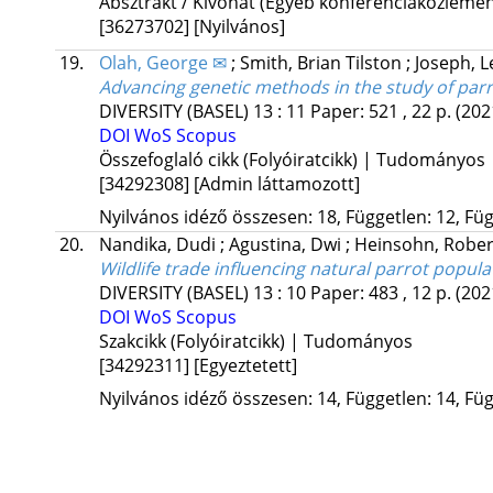
Absztrakt / Kivonat (Egyéb konferenciaközlem
[36273702]
[Nyilvános]
19.
Olah, George ✉
;
Smith, Brian Tilston
;
Joseph, 
Advancing genetic methods in the study of par
DIVERSITY (BASEL)
13
:
11
Paper: 521 , 22 p.
(202
DOI
WoS
Scopus
Összefoglaló cikk (Folyóiratcikk) | Tudományos
[34292308]
[Admin láttamozott]
Nyilvános idéző összesen: 18, Független: 12, Füg
20.
Nandika, Dudi
;
Agustina, Dwi
;
Heinsohn, Robe
Wildlife trade influencing natural parrot popul
DIVERSITY (BASEL)
13
:
10
Paper: 483 , 12 p.
(202
DOI
WoS
Scopus
Szakcikk (Folyóiratcikk) | Tudományos
[34292311]
[Egyeztetett]
Nyilvános idéző összesen: 14, Független: 14, Füg