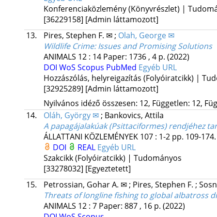
Konferenciaközlemény (Könyvrészlet) | Tudom
[36229158]
[Admin láttamozott]
13.
Pires, Stephen F. ✉
;
Olah, George ✉
Wildlife Crime: Issues and Promising Solutions
ANIMALS
12
:
14
Paper: 1736 , 4 p.
(2022)
DOI
WoS
Scopus
PubMed
Egyéb URL
Hozzászólás, helyreigazítás (Folyóiratcikk) | T
[32925289]
[Admin láttamozott]
Nyilvános idéző összesen: 12, Független: 12, Füg
14.
Oláh, György ✉
;
Bankovics, Attila
A papagájalakúak (Psittaciformes) rendjéhez ta
ÁLLATTANI KÖZLEMÉNYEK
107
:
1-2
pp. 109-174. 
DOI
REAL
Egyéb URL
Szakcikk (Folyóiratcikk) | Tudományos
[33278032]
[Egyeztetett]
15.
Petrossian, Gohar A. ✉
;
Pires, Stephen F.
;
Sosn
Threats of longline fishing to global albatross di
ANIMALS
12
:
7
Paper: 887 , 16 p.
(2022)
DOI
WoS
Scopus