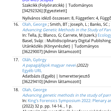
Szakcikk (Folyóiratcikk) | Tudományos
[34292326]
[Egyeztetett]
Nyilvános idéző összesen: 8, Független: 4, Függő:
16.
Olah, George
;
Smith, BT
;
Joseph, L
;
Banks, SC
;
Advancing Genetic Methods in the Study of Par
In: Tella, JL; Blanco, G; Carrete, M (szerk.)
Ecolog
Basel, Svájc :
Multidisciplinary Digital Publishing
Utánközlés (Könyvrészlet) | Tudományos
[36229007]
[Admin láttamozott]
17.
Oláh, György
A papagájfajok magyar nevei
(2022)
Egyéb URL
Adatbázis (Egyéb) | Ismeretterjesztő
[36229410]
[Admin láttamozott]
18.
Olah, George
Advancing genetic methods in the study of parr
In:
King’s Forensics Symposium 2022: Plenary a
(2022)
32 p.
pp. 14-14. , 1 p.