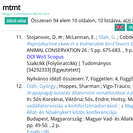
mtmt
Magyar Tudományos Művek Tára
Összesen 94 elem 10 oldalon, 10 listázva, a(z) 
Előző oldal
Me
11.
Stojanovic, D. ✉
;
McLennan, E.
;
Olah, G.
;
Cobde
Reproductive skew in a Vulnerable bird favors 
ANIMAL CONSERVATION
26
:
5
pp. 675-683. , 9 p
DOI
WoS
Scopus
Szakcikk (Folyóiratcikk) | Tudományos
[34292333]
[Egyeztetett]
Nyilvános idéző összesen: 7, Független: 4, Függő:
12.
Oláh, György
;
Hoppes, Sharman
;
Vigo-Trauco,
Arapapagáj kutatás állatorvosi vonatkozásai a
In: Sós-Koroknai, Viktória; Sós, Endre; Hoitsy, 
vadállatorvoslás a komfortzónádon kívül : a Mag
Állat- és Növénykert közös konferenciája
Budapest, Magyarország :
Magyar Vad- és Állatk
pp. 49-50. , 2 p.
Egyéb URL