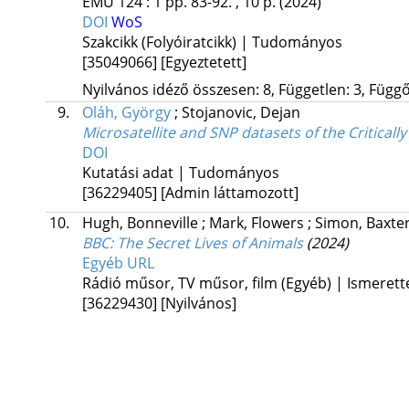
EMU
124
:
1
pp. 83-92. , 10 p.
(2024)
DOI
WoS
Szakcikk (Folyóiratcikk) | Tudományos
[35049066]
[Egyeztetett]
Nyilvános idéző összesen: 8, Független: 3, Függő:
9.
Oláh, György
;
Stojanovic, Dejan
Microsatellite and SNP datasets of the Critical
DOI
Kutatási adat | Tudományos
[36229405]
[Admin láttamozott]
10.
Hugh, Bonneville
;
Mark, Flowers
;
Simon, Baxte
BBC: The Secret Lives of Animals
(2024)
Egyéb URL
Rádió műsor, TV műsor, film (Egyéb) | Ismerett
[36229430]
[Nyilvános]