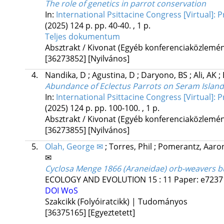
The role of genetics in parrot conservation
In:
International Psittacine Congress [Virtual]:
(2025)
124 p.
pp. 40-40. , 1 p.
Teljes dokumentum
Absztrakt / Kivonat (Egyéb konferenciaközlem
[36273852]
[Nyilvános]
4.
Nandika, D
;
Agustina, D
;
Daryono, BS
;
Ali, AK
;
Abundance of Eclectus Parrots on Seram Island
In:
International Psittacine Congress [Virtual]:
(2025)
124 p.
pp. 100-100. , 1 p.
Absztrakt / Kivonat (Egyéb konferenciaközlem
[36273855]
[Nyilvános]
5.
Olah, George ✉
;
Torres, Phil
;
Pomerantz, Aar
✉
Cyclosa Menge 1866 (Araneidae) orb-weavers bui
ECOLOGY AND EVOLUTION
15
:
11
Paper: e72371
DOI
WoS
Szakcikk (Folyóiratcikk) | Tudományos
[36375165]
[Egyeztetett]