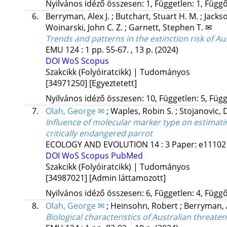
Nyilvános idéző összesen: 1, Független: 1, Függő:
6.
Berryman, Alex J.
;
Butchart, Stuart H. M.
;
Jacks
Woinarski, John C. Z.
;
Garnett, Stephen T. ✉
Trends and patterns in the extinction risk of Au
EMU
124
:
1
pp. 55-67. , 13 p.
(2024)
DOI
WoS
Scopus
Szakcikk (Folyóiratcikk) | Tudományos
[34971250]
[Egyeztetett]
Nyilvános idéző összesen: 10, Független: 5, Függő
7.
Olah, George ✉
;
Waples, Robin S.
;
Stojanovic, 
Influence of molecular marker type on estimatin
critically endangered parrot
ECOLOGY AND EVOLUTION
14
:
3
Paper: e11102 
DOI
WoS
Scopus
PubMed
Szakcikk (Folyóiratcikk) | Tudományos
[34987021]
[Admin láttamozott]
Nyilvános idéző összesen: 6, Független: 4, Függő:
8.
Olah, George ✉
;
Heinsohn, Robert
;
Berryman, A
Biological characteristics of Australian threate