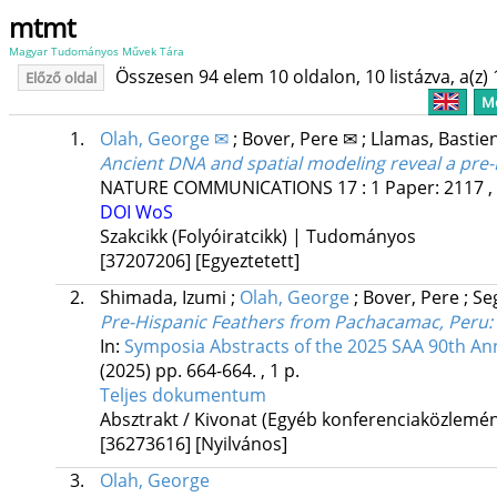
mtmt
Magyar Tudományos Művek Tára
Összesen 94 elem 10 oldalon, 10 listázva, a(z) 
Előző oldal
Me
1.
Olah, George ✉
;
Bover, Pere ✉
;
Llamas, Bastie
Ancient DNA and spatial modeling reveal a pre-
NATURE COMMUNICATIONS
17
:
1
Paper: 2117 ,
DOI
WoS
Szakcikk (Folyóiratcikk) | Tudományos
[37207206]
[Egyeztetett]
2.
Shimada, Izumi
;
Olah, George
;
Bover, Pere
;
Se
Pre-Hispanic Feathers from Pachacamac, Peru: C
In:
Symposia Abstracts of the 2025 SAA 90th An
(2025)
pp. 664-664. , 1 p.
Teljes dokumentum
Absztrakt / Kivonat (Egyéb konferenciaközlem
[36273616]
[Nyilvános]
3.
Olah, George