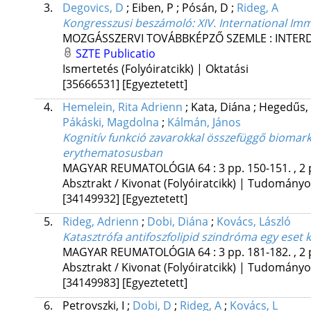
3.
Degovics, D
;
Eiben, P
;
Pósán, D
;
Rideg, A
Kongresszusi beszámoló
: XIV. International 
MOZGÁSSZERVI TOVÁBBKÉPZŐ SZEMLE : INTERDI
SZTE Publicatio
Ismertetés (Folyóiratcikk) | Oktatási
[35666531]
[Egyeztetett]
4.
Hemelein, Rita Adrienn
;
Kata, Diána
;
Hegedűs,
Pákáski, Magdolna
;
Kálmán, János
Kognitív funkció zavarokkal összefüggő biomark
erythematosusban
MAGYAR REUMATOLÓGIA
64
:
3
pp. 150-151. , 2 
Absztrakt / Kivonat (Folyóiratcikk) | Tudomány
[34149932]
[Egyeztetett]
5.
Rideg, Adrienn
;
Dobi, Diána
;
Kovács, László
Katasztrófa antifoszfolipid szindróma egy eset
MAGYAR REUMATOLÓGIA
64
:
3
pp. 181-182. , 2 
Absztrakt / Kivonat (Folyóiratcikk) | Tudomány
[34149983]
[Egyeztetett]
6.
Petrovszki, I
;
Dobi, D
;
Rideg, A
;
Kovács, L