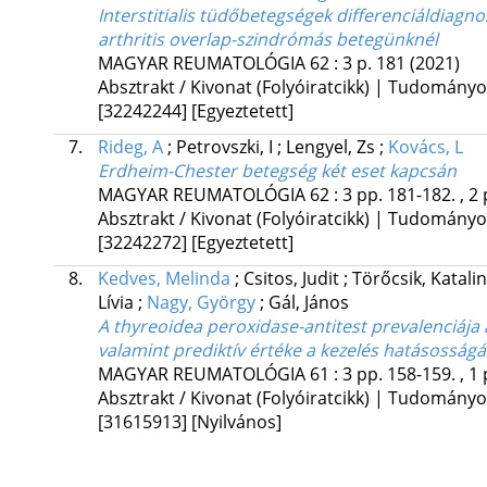
Interstitialis tüdőbetegségek differenciáldiagn
arthritis overlap-szindrómás betegünknél
MAGYAR REUMATOLÓGIA
62
:
3
p. 181
(2021)
Absztrakt / Kivonat (Folyóiratcikk) | Tudomány
[32242244]
[Egyeztetett]
7.
Rideg, A
;
Petrovszki, I
;
Lengyel, Zs
;
Kovács, L
Erdheim-Chester betegség két eset kapcsán
MAGYAR REUMATOLÓGIA
62
:
3
pp. 181-182. , 2 
Absztrakt / Kivonat (Folyóiratcikk) | Tudomány
[32242272]
[Egyeztetett]
8.
Kedves, Melinda
;
Csitos, Judit
;
Törőcsik, Katali
Lívia
;
Nagy, György
;
Gál, János
A thyreoidea peroxidase-antitest prevalenciája
valamint prediktív értéke a kezelés hatásosság
MAGYAR REUMATOLÓGIA
61
:
3
pp. 158-159. , 1 
Absztrakt / Kivonat (Folyóiratcikk) | Tudomány
[31615913]
[Nyilvános]