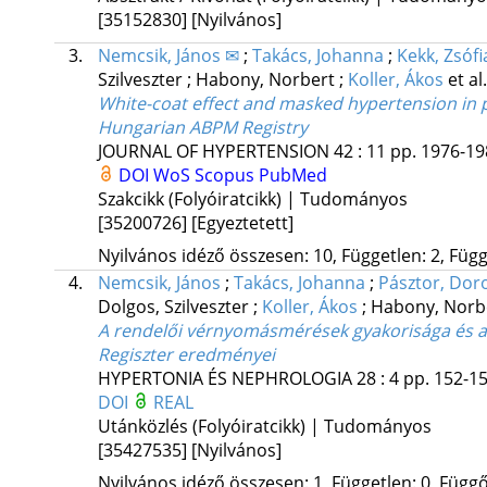
[35152830]
[Nyilvános]
3.
Nemcsik, János ✉
;
Takács, Johanna
;
Kekk, Zsófi
Szilveszter
;
Habony, Norbert
;
Koller, Ákos
et al.
White-coat effect and masked hypertension in pa
Hungarian ABPM Registry
JOURNAL OF HYPERTENSION
42
:
11
pp. 1976-198
DOI
WoS
Scopus
PubMed
Szakcikk (Folyóiratcikk) | Tudományos
[35200726]
[Egyeztetett]
Nyilvános idéző összesen: 10, Független: 2, Függő
4.
Nemcsik, János
;
Takács, Johanna
;
Pásztor, Dor
Dolgos, Szilveszter
;
Koller, Ákos
;
Habony, Norb
A rendelői vérnyomásmérések gyakorisága és 
Regiszter eredményei
HYPERTONIA ÉS NEPHROLOGIA
28
:
4
pp. 152-15
DOI
REAL
Utánközlés (Folyóiratcikk) | Tudományos
[35427535]
[Nyilvános]
Nyilvános idéző összesen: 1, Független: 0, Függő: