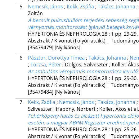
5.
Nemcsik, János
;
Kekk, Zsófia
;
Takács, Johanna
;
Zoltán
A becsült pulzushullóm terjedési sebesség segí
vérnyomás monitorozást igénylő betegek kivvá
HYPERTONIA ÉS NEPHROLOGIA
28
:
1
pp. 29-29. 
Absztrakt / Kivonat (Folyóiratcikk) | Tudomány
[35479479]
[Nyilvános]
6.
Pásztor, Dorottya Tímea
;
Takács, Johanna
;
Nem
;
Torzsa, Péter
;
Dolgos, Szilveszter
;
Koller, Áko
Az ambuláns vérnyomás-monitorozásra kerülő be
HYPERTONIA ÉS NEPHROLOGIA
28
:
1
pp. 29-30. 
Absztrakt / Kivonat (Folyóiratcikk) | Tudomány
[35479484]
[Nyilvános]
7.
Kekk, Zsófia
;
Nemcsik, János
;
Takács, Johanna
;
Szilveszter
;
Habony, Norbert
;
Koller, Ákos
et al.
Fehérköpeny-hatás és álcázott hypertonia elő
esetén: a magyar ABPM Regiszter eredményei a
HYPERTONIA ÉS NEPHROLOGIA
28
:
1
pp. 25-26. 
Absztrakt / Kivonat (Folyóiratcikk) | Tudomány