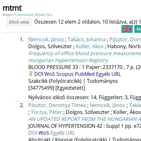
mtmt
Magyar Tudományos Művek Tára
Összesen 12 elem 2 oldalon, 10 listázva, a(z) 1
Előző oldal
Me
1.
Nemcsik, János
;
Takács, Johanna
;
Pásztor, Dor
Dolgos, Szilveszter
;
Koller, Akos
;
Habony, Norb
Frequency of office blood pressure measurement
Hungarian Hypertension Registry
BLOOD PRESSURE
33
:
1
Paper: 2337170 , 7 p.
(2
DOI
WoS
Scopus
PubMed
Egyéb URL
Szakcikk (Folyóiratcikk) | Tudományos
[34775499]
[Egyeztetett]
Nyilvános idéző összesen: 14, Független: 3, Függ
2.
Pásztor, Dorottya Tímea
;
Nemcsik, János
;
Taká
;
Torzsa, Péter
;
Dolgos, Szilveszter
;
Koller, Áko
AN UPDATED REPORT FROM THE HUNGARIAN 
JOURNAL OF HYPERTENSION
42
:
Suppl 1
pp. e7
DOI
WoS
Egyéb URL
Absztrakt / Kivonat (Folyóiratcikk) | Tudomány