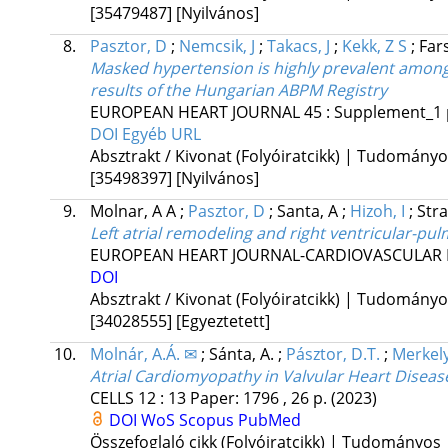
[35479487]
[Nyilvános]
8.
Pasztor, D
;
Nemcsik, J
;
Takacs, J
;
Kekk, Z S
;
Far
Masked hypertension is highly prevalent among 
results of the Hungarian ABPM Registry
EUROPEAN HEART JOURNAL
45
:
Supplement_1
DOI
Egyéb URL
Absztrakt / Kivonat (Folyóiratcikk) | Tudomány
[35498397]
[Nyilvános]
9.
Molnar, A A
;
Pasztor, D
;
Santa, A
;
Hizoh, I
;
Str
Left atrial remodeling and right ventricular-pul
EUROPEAN HEART JOURNAL-CARDIOVASCULAR 
DOI
Absztrakt / Kivonat (Folyóiratcikk) | Tudomány
[34028555]
[Egyeztetett]
10.
Molnár, A.Á. ✉
;
Sánta, A.
;
Pásztor, D.T.
;
Merkely
Atrial Cardiomyopathy in Valvular Heart Disease
CELLS
12
:
13
Paper: 1796 , 26 p.
(2023)
DOI
WoS
Scopus
PubMed
Összefoglaló cikk (Folyóiratcikk) | Tudományos