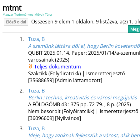
mtmt
Magyar Tudományos Művek Tára
Összesen 9 elem 1 oldalon, 9 listázva, a(z) 1. o
Előző oldal
Megje
1.
Tuza, B
A szemünk láttára dől el, hogy Berlin követendő
QUBIT
2025.01.14.
Paper: 2025/01/14/a-szemunk-
varosainak
(2025)
Teljes dokumentum
Szakcikk (Folyóiratcikk) | Ismeretterjesztő
[35688659]
[Admin láttamozott]
2.
Tuza, B
Berlin : techno, kreativitás és városi megújulás
A FÖLDGÖMB
43
:
375
pp. 72-79. , 8 p.
(2025)
Nem besorolt (Folyóiratcikk) | Ismeretterjesztő
[36096609]
[Nyilvános]
3.
Tuza, B
Ideje, hogy azoknak fejlesszük a várost, akik b