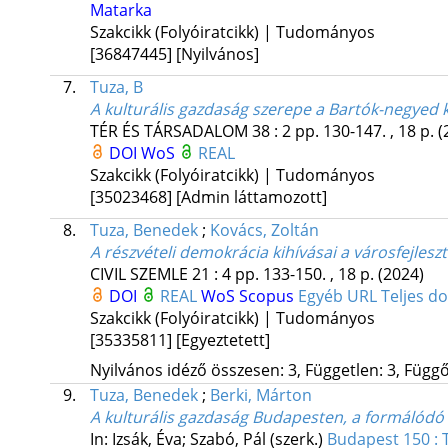
Matarka
Szakcikk (Folyóiratcikk) | Tudományos
[36847445]
[Nyilvános]
7.
Tuza, B
A kulturális gazdaság szerepe a Bartók-negyed 
TÉR ÉS TÁRSADALOM
38
:
2
pp. 130-147. , 18 p.
(
DOI
WoS
REAL
Szakcikk (Folyóiratcikk) | Tudományos
[35023468]
[Admin láttamozott]
8.
Tuza, Benedek
;
Kovács, Zoltán
A részvételi demokrácia kihívásai a városfejles
CIVIL SZEMLE
21
:
4
pp. 133-150. , 18 p.
(2024)
DOI
REAL
WoS
Scopus
Egyéb URL
Teljes 
Szakcikk (Folyóiratcikk) | Tudományos
[35335811]
[Egyeztetett]
Nyilvános idéző összesen: 3, Független: 3, Függő:
9.
Tuza, Benedek
;
Berki, Márton
A kulturális gazdaság Budapesten, a formálódó
In: Izsák, Éva; Szabó, Pál (szerk.)
Budapest 150 : 