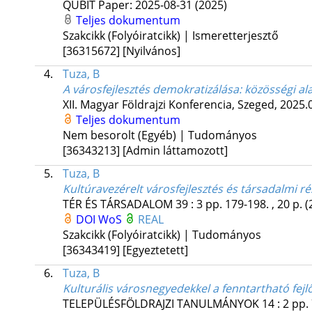
QUBIT
Paper: 2025-08-31
(2025)
Teljes dokumentum
Szakcikk (Folyóiratcikk) | Ismeretterjesztő
[36315672]
[Nyilvános]
4.
Tuza, B
A városfejlesztés demokratizálása: közösségi a
XII. Magyar Földrajzi Konferencia, Szeged, 2025.
Teljes dokumentum
Nem besorolt (Egyéb) | Tudományos
[36343213]
[Admin láttamozott]
5.
Tuza, B
Kultúravezérelt városfejlesztés és társadalmi ré
TÉR ÉS TÁRSADALOM
39
:
3
pp. 179-198. , 20 p.
(
DOI
WoS
REAL
Szakcikk (Folyóiratcikk) | Tudományos
[36343419]
[Egyeztetett]
6.
Tuza, B
Kulturális városnegyedekkel a fenntartható fej
TELEPÜLÉSFÖLDRAJZI TANULMÁNYOK
14
:
2
pp. 