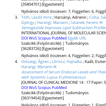
[35804701]
[Egyeztetett]
Nyilvános idéző összesen: 7, Független: 6, Függő:
3.
Tóth, László Imre
;
Harsányi, Adrienn
;
Csiha, Sá
György
;
Harangi, Mariann
;
Sztanek, Ferenc ✉
Semaglutide Improves Lipid Subfraction Profile
INTERNATIONAL JOURNAL OF MOLECULAR SCIE
DOI
WoS
Scopus
PubMed
Egyéb URL
Szakcikk (Folyóiratcikk) | Tudományos
[36283726]
[Egyeztetett]
Nyilvános idéző összesen: 4, Független: 2, Függő:
4.
Diószegi, Ágnes
;
Lőrincz, Hajnalka
;
Kaáli, Eszte
Harangi, Mariann ✉
Assessment of Serum Endocan Levels and Their A
with Systemic Lupus Erythematosus
JOURNAL OF CLINICAL MEDICINE
14
:
17
Paper: 5
DOI
WoS
Scopus
PubMed
Szakcikk (Folyóiratcikk) | Tudományos
[36319454]
[Egyeztetett]
Nyilvános idéző összesen: 1, Független: 1, Függő: