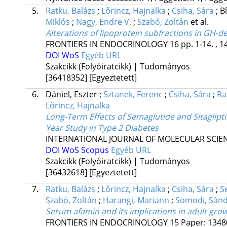
5.
Ratku, Balázs
;
Lőrincz, Hajnalka
;
Csiha, Sára
;
B
Miklós
;
Nagy, Endre V.
;
Szabó, Zoltán
et al.
Alterations of lipoprotein subfractions in GH-de
FRONTIERS IN ENDOCRINOLOGY
16
pp. 1-14. , 1
DOI
WoS
Egyéb URL
Szakcikk (Folyóiratcikk) | Tudományos
[36418352]
[Egyeztetett]
6.
Dániel, Eszter
;
Sztanek, Ferenc
;
Csiha, Sára
;
Ra
Lőrincz, Hajnalka
Long-Term Effects of Semaglutide and Sitaglipti
Year Study in Type 2 Diabetes
INTERNATIONAL JOURNAL OF MOLECULAR SCIE
DOI
WoS
Scopus
Egyéb URL
Szakcikk (Folyóiratcikk) | Tudományos
[36432618]
[Egyeztetett]
7.
Ratku, Balázs
;
Lőrincz, Hajnalka
;
Csiha, Sára
;
S
Szabó, Zoltán
;
Harangi, Mariann
;
Somodi, Sán
Serum afamin and its implications in adult gr
FRONTIERS IN ENDOCRINOLOGY
15
Paper: 134