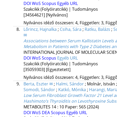
DOI
WoS
Scopus
Egyéb URL
Szakcikk (Folyóiratcikk) | Tudományos
[34564621]
[Nyilvános]
Nyilvános idéző összesen: 4, Független: 3, Függő:
8.
Lőrincz, Hajnalka
;
Csiha, Sára
;
Ratku, Balázs
;
S
✉
Associations between Serum Kallistatin Levels
Metabolism in Patients with Type 2 Diabetes a
INTERNATIONAL JOURNAL OF MOLECULAR SCIE
DOI
WoS
Scopus
Egyéb URL
Szakcikk (Folyóiratcikk) | Tudományos
[35059303]
[Egyeztetett]
Nyilvános idéző összesen: 4, Független: 3, Függő:
9.
Berta, Eszter ✉
;
Halmi, Sándor
;
Molnár, István
Somodi, Sándor
;
Katkó, Mónika
;
Harangi, Mari
Low Serum Fibroblast Growth Factor 21 Level an
Hashimoto’s Thyroiditis on Levothyroxine Subst
METABOLITES
14
:
10
Paper: 565
(2024)
DOI
WoS
DEA
Scopus
Egyéb URL