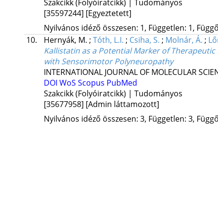
Szakcikk (Folyóiratcikk) | Tudományos
[35597244]
[Egyeztetett]
Nyilvános idéző összesen: 1, Független: 1, Függő:
10.
Hernyák, M.
;
Tóth, L.I.
;
Csiha, S.
;
Molnár, Á.
;
Lő
Kallistatin as a Potential Marker of Therapeuti
with Sensorimotor Polyneuropathy
INTERNATIONAL JOURNAL OF MOLECULAR SCIE
DOI
WoS
Scopus
PubMed
Szakcikk (Folyóiratcikk) | Tudományos
[35677958]
[Admin láttamozott]
Nyilvános idéző összesen: 3, Független: 3, Függő: