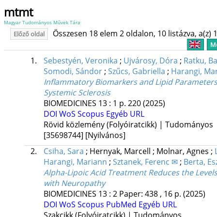
mtmt
Magyar Tudományos Művek Tára
Összesen 18 elem 2 oldalon, 10 listázva, a(z) 1
Előző oldal
Me
1.
Sebestyén, Veronika
;
Ujvárosy, Dóra
;
Ratku, Ba
Somodi, Sándor
;
Szűcs, Gabriella
;
Harangi, Ma
Inflammatory Biomarkers and Lipid Parameters M
Systemic Sclerosis
BIOMEDICINES
13
:
1
p. 220
(2025)
DOI
WoS
Scopus
Egyéb URL
Rövid közlemény (Folyóiratcikk) | Tudományos
[35698744]
[Nyilvános]
2.
Csiha, Sara
;
Hernyak, Marcell
;
Molnar, Agnes
;
Harangi, Mariann
;
Sztanek, Ferenc ✉
;
Berta, Es
Alpha-Lipoic Acid Treatment Reduces the Levels
with Neuropathy
BIOMEDICINES
13
:
2
Paper: 438 , 16 p.
(2025)
DOI
WoS
Scopus
PubMed
Egyéb URL
Szakcikk (Folyóiratcikk) | Tudományos