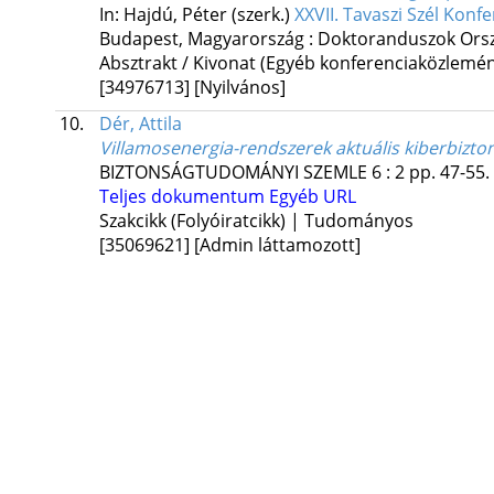
In: Hajdú, Péter (szerk.)
XXVII. Tavaszi Szél Konf
Budapest, Magyarország :
Doktoranduszok Orsz
Absztrakt / Kivonat (Egyéb konferenciaközlem
[34976713]
[Nyilvános]
10.
Dér, Attila
Villamosenergia-rendszerek aktuális kiberbizto
BIZTONSÁGTUDOMÁNYI SZEMLE
6
:
2
pp. 47-55. 
Teljes dokumentum
Egyéb URL
Szakcikk (Folyóiratcikk) | Tudományos
[35069621]
[Admin láttamozott]