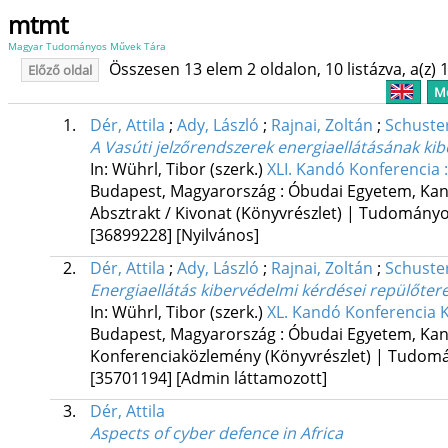
mtmt
Magyar Tudományos Művek Tára
Összesen 13 elem 2 oldalon, 10 listázva, a(z) 1
Előző oldal
Me
1.
Dér, Attila
;
Ady, László
;
Rajnai, Zoltán
;
Schuste
A Vasúti jelzőrendszerek energiaellátásának ki
In: Wührl, Tibor (szerk.)
XLI. Kandó Konferencia 
Budapest, Magyarország :
Óbudai Egyetem, Kan
Absztrakt / Kivonat (Könyvrészlet) | Tudomány
[36899228]
[Nyilvános]
2.
Dér, Attila
;
Ady, László
;
Rajnai, Zoltán
;
Schuste
Energiaellátás kibervédelmi kérdései repülőter
In: Wührl, Tibor (szerk.)
XL. Kandó Konferencia 
Budapest, Magyarország :
Óbudai Egyetem, Kan
Konferenciaközlemény (Könyvrészlet) | Tudom
[35701194]
[Admin láttamozott]
3.
Dér, Attila
Aspects of cyber defence in Africa