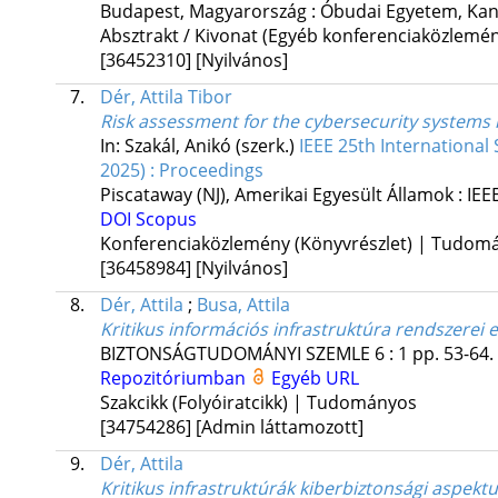
Budapest, Magyarország :
Óbudai Egyetem, Kan
Absztrakt / Kivonat (Egyéb konferenciaközlem
[36452310]
[Nyilvános]
7.
Dér, Attila Tibor
Risk assessment for the cybersecurity systems i
In: Szakál, Anikó (szerk.)
IEEE 25th International
2025) : Proceedings
Piscataway (NJ), Amerikai Egyesült Államok :
IEE
DOI
Scopus
Konferenciaközlemény (Könyvrészlet) | Tudom
[36458984]
[Nyilvános]
8.
Dér, Attila
;
Busa, Attila
Kritikus információs infrastruktúra rendszerei 
BIZTONSÁGTUDOMÁNYI SZEMLE
6
:
1
pp. 53-64. 
Repozitóriumban
Egyéb URL
Szakcikk (Folyóiratcikk) | Tudományos
[34754286]
[Admin láttamozott]
9.
Dér, Attila
Kritikus infrastruktúrák kiberbiztonsági aspektu