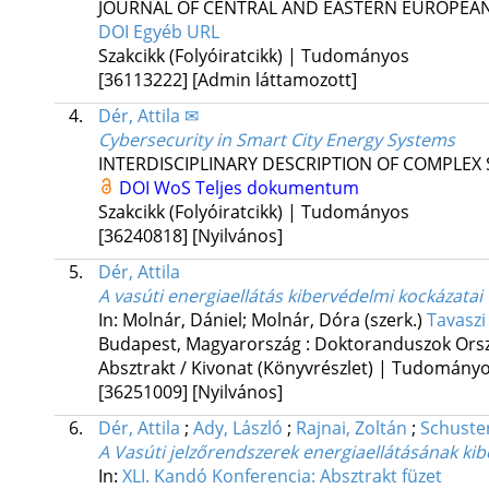
JOURNAL OF CENTRAL AND EASTERN EUROPEAN
DOI
Egyéb URL
Szakcikk (Folyóiratcikk) | Tudományos
[36113222]
[Admin láttamozott]
4.
Dér, Attila ✉
Cybersecurity in Smart City Energy Systems
INTERDISCIPLINARY DESCRIPTION OF COMPLEX
DOI
WoS
Teljes dokumentum
Szakcikk (Folyóiratcikk) | Tudományos
[36240818]
[Nyilvános]
5.
Dér, Attila
A vasúti energiaellátás kibervédelmi kockázatai
In: Molnár, Dániel; Molnár, Dóra (szerk.)
Tavaszi
Budapest, Magyarország :
Doktoranduszok Ors
Absztrakt / Kivonat (Könyvrészlet) | Tudomány
[36251009]
[Nyilvános]
6.
Dér, Attila
;
Ady, László
;
Rajnai, Zoltán
;
Schuste
A Vasúti jelzőrendszerek energiaellátásának ki
In:
XLI. Kandó Konferencia: Absztrakt füzet