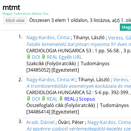
mtmt
Magyar Tudományos Művek Tára
Összesen 3 elem 1 oldalon, 3 listázva, a(z) 1. o
Előző oldal
Megje
1.
Nagy-Kardos, Cintia
;
Tihanyi, László
;
Veress, G
Fatális kimenetelű bal pitvari myxoma 91 éves 
CARDIOLOGIA HUNGARICA
53
:
1
pp. 56-58. , 3 p
DOI
REAL
Egyéb URL
Szakcikk (Folyóiratcikk) | Tudományos
[34485052]
[Egyeztetett]
2.
Nagy-Kardos, Cintia ✉
;
Tihanyi, László
;
Veress,
A tromboembóliás események kockázata és me
CARDIOLOGIA HUNGARICA
52
:
5-6
pp. 392-399. 
DOI
REAL
REAL-J
Scopus
Összefoglaló cikk (Folyóiratcikk) | Tudományos
[34486414]
[Egyeztetett]
3.
Aradi, Dániel
;
Óvári, Péter
;
Nagy-Kardos, Cintia
Az egyénre szabott vérlemezkegátló-kezelés sze