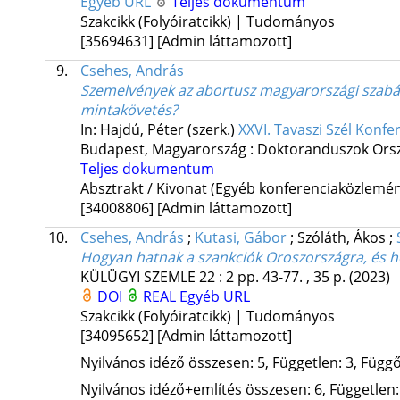
Egyéb URL
Teljes dokumentum
Szakcikk (Folyóiratcikk) | Tudományos
[35694631]
[Admin láttamozott]
9.
Csehes, András
Szemelvények az abortusz magyarországi szabál
mintakövetés?
In: Hajdú, Péter (szerk.)
XXVI. Tavaszi Szél Konfe
Budapest, Magyarország :
Doktoranduszok Orsz
Teljes dokumentum
Absztrakt / Kivonat (Egyéb konferenciaközlem
[34008806]
[Admin láttamozott]
10.
Csehes, András
;
Kutasi, Gábor
;
Szóláth, Ákos
;
Hogyan hatnak a szankciók Oroszországra, és h
KÜLÜGYI SZEMLE
22
:
2
pp. 43-77. , 35 p.
(2023)
DOI
REAL
Egyéb URL
Szakcikk (Folyóiratcikk) | Tudományos
[34095652]
[Admin láttamozott]
Nyilvános idéző összesen: 5, Független: 3, Függő:
Nyilvános idéző+említés összesen: 6, Független: 