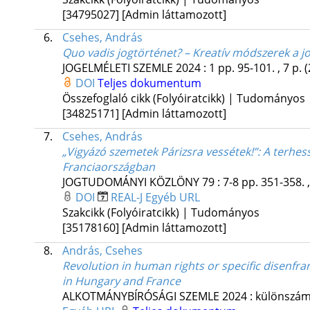
[34795027]
[Admin láttamozott]
6.
Csehes, András
Quo vadis jogtörténet? – Kreatív módszerek a 
JOGELMÉLETI SZEMLE
2024
:
1
pp. 95-101. , 7 p.
(
DOI
Teljes dokumentum
Összefoglaló cikk (Folyóiratcikk) | Tudományos
[34825171]
[Admin láttamozott]
7.
Csehes, András
„Vigyázó szemetek Párizsra vessétek!”
: A terhe
Franciaországban
JOGTUDOMÁNYI KÖZLÖNY
79
:
7-8
pp. 351-358. ,
DOI
REAL-J
Egyéb URL
Szakcikk (Folyóiratcikk) | Tudományos
[35178160]
[Admin láttamozott]
8.
András, Csehes
Revolution in human rights or specific disenfr
in Hungary and France
ALKOTMÁNYBÍRÓSÁGI SZEMLE
2024
:
különszá