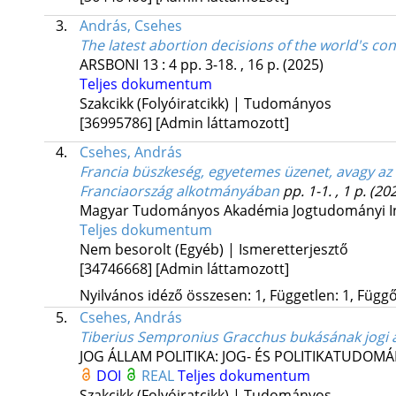
3.
András, Csehes
The latest abortion decisions of the world's con
ARSBONI
13
:
4
pp. 3-18. , 16 p.
(2025)
Teljes dokumentum
Szakcikk (Folyóiratcikk) | Tudományos
[36995786]
[Admin láttamozott]
4.
Csehes, András
Francia büszkeség, egyetemes üzenet, avagy az 
Franciaország alkotmányában
pp. 1-1. , 1 p.
(20
Magyar Tudományos Akadémia Jogtudományi In
Teljes dokumentum
Nem besorolt (Egyéb) | Ismeretterjesztő
[34746668]
[Admin láttamozott]
Nyilvános idéző összesen: 1, Független: 1, Függő:
5.
Csehes, András
Tiberius Sempronius Gracchus bukásának jogi 
JOG ÁLLAM POLITIKA: JOG- ÉS POLITIKATUDOMÁ
DOI
REAL
Teljes dokumentum
Szakcikk (Folyóiratcikk) | Tudományos