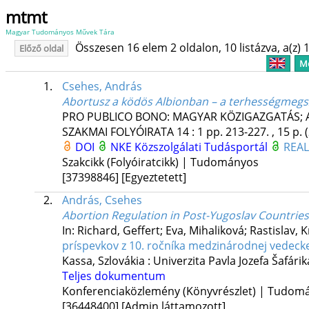
mtmt
Magyar Tudományos Művek Tára
Összesen 16 elem 2 oldalon, 10 listázva, a(z) 1
Előző oldal
Me
1.
Csehes, András
Abortusz a ködös Albionban – a terhességmegsza
PRO PUBLICO BONO: MAGYAR KÖZIGAZGATÁS; 
SZAKMAI FOLYÓIRATA
14
:
1
pp. 213-227. , 15 p.
DOI
NKE Közszolgálati Tudásportál
REA
Szakcikk (Folyóiratcikk) | Tudományos
[37398846]
[Egyeztetett]
2.
András, Csehes
Abortion Regulation in Post-Yugoslav Countries 
In: Richard, Geffert; Eva, Mihaliková; Rastislav, K
príspevkov z 10. ročníka medzinárodnej vedeck
Kassa, Szlovákia :
Univerzita Pavla Jozefa Šafárik
Teljes dokumentum
Konferenciaközlemény (Könyvrészlet) | Tudom
[36448400]
[Admin láttamozott]