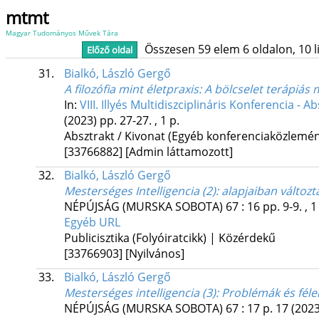
mtmt
Magyar Tudományos Művek Tára
Összesen 59 elem 6 oldalon, 10 lis
Előző oldal
31.
Bialkó, László Gergő
A filozófia mint életpraxis
: A bölcselet terápiás
In:
VIII. Illyés Multidiszciplináris Konferencia - A
(2023)
pp. 27-27. , 1 p.
Absztrakt / Kivonat (Egyéb konferenciaközlem
[33766882]
[Admin láttamozott]
32.
Bialkó, László Gergő
Mesterséges Intelligencia (2)
: alapjaiban változ
NÉPÚJSÁG ( MURSKA SOBOTA )
67
:
16
pp. 9-9. , 1
Egyéb URL
Publicisztika (Folyóiratcikk) | Közérdekű
[33766903]
[Nyilvános]
33.
Bialkó, László Gergő
Mesterséges intelligencia (3): Problémák és fél
NÉPÚJSÁG ( MURSKA SOBOTA )
67
:
17
p. 17
(2023