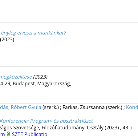
 rényleg elveszi a munkánkat?
(2023)
s megközelítése
(2023)
04-29
,
Budapest, Magyarország
,
dás, Róbert Gyula
(szerk.)
;
Farkas, Zsuzsanna
(szerk.)
;
Kond
 Konferencia
: Program- és absztraktfüzet
gos Szövetsége, Filozófiatudományi Osztály
(2023)
,
43 p.
tum
SZTE Publicatio