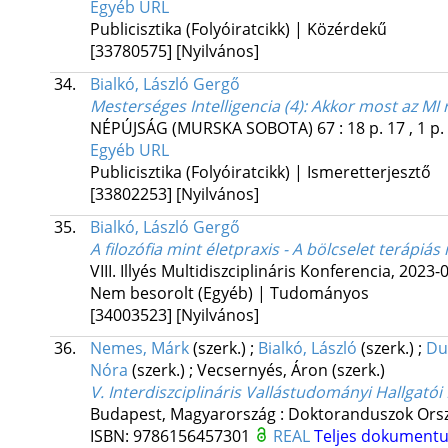
Egyéb URL
Publicisztika (Folyóiratcikk) | Közérdekű
[33780575]
[Nyilvános]
34.
Bialkó, László Gergő
Mesterséges Intelligencia (4): Akkor most az MI
NÉPÚJSÁG ( MURSKA SOBOTA )
67
:
18
p. 17 , 1 p.
Egyéb URL
Publicisztika (Folyóiratcikk) | Ismeretterjesztő
[33802253]
[Nyilvános]
35.
Bialkó, László Gergő
A filozófia mint életpraxis - A bölcselet terápiá
VIII. Illyés Multidiszciplináris Konferencia
,
2023-
Nem besorolt (Egyéb) | Tudományos
[34003523]
[Nyilvános]
36.
Nemes, Márk
(szerk.)
;
Bialkó, László
(szerk.)
;
Du
Nóra
(szerk.)
;
Vecsernyés, Áron
(szerk.)
V. Interdiszciplináris Vallástudományi Hallgatói
Budapest, Magyarország :
Doktoranduszok Orszá
ISBN:
9786156457301
REAL
Teljes dokumen