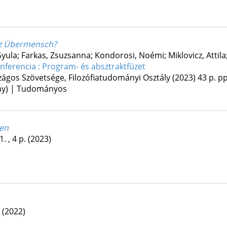
az Übermensch?
yula; Farkas, Zsuzsanna; Kondorosi, Noémi; Miklovicz, Attila
onferencia : Program- és absztraktfüzet
gos Szövetsége, Filozófiatudományi Osztály
(2023)
43 p.
pp
ény) | Tudományos
ben
. , 4 p.
(2023)
.
(2022)