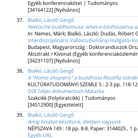
Egyéb konferenciakötet | Tudományos
[34164122]
[Nyilvános]
37.
Bialkó, László Gergő
Nietzsche buddhizmusa: lehet-e bódhiszattva 
In: Nemes, Márk; Bialkó, László; Dudás, Róbert G
Interdiszciplináris Vallástudományi Hallgatói K
Budapest, Magyarország :
Doktoranduszok Orszá
Absztrakt / Kivonat (Egyéb konferenciaközlem
[34231107]
[Nyilvános]
38.
Bialkó, László Gergő
A "Homo shopiens" a buddhista filozófia tükré
KULTÚRATUDOMÁNYI SZEMLE
5
:
2-3
pp. 118-121
DOI
Teljes dokumentum
Matarka
Szakcikk (Folyóiratcikk) | Tudományos
[34512900]
[Egyeztetett]
39.
Bialkó, László Gergő
Amíg listákat készítünk, életben vagyunk
NÉPSZAVA
149
:
18
pp. 8-8. Paper: 3144025 , 1 p
Egyéb URL