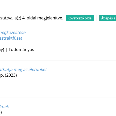
tázva, a(z) 4. oldal megjelenítve.
Következő oldal
Átlépés a
 megközelítése
bsztraktfüzet
ény) | Tudományos
tathatja meg az életünket
 p.
(2023)
elmek
)