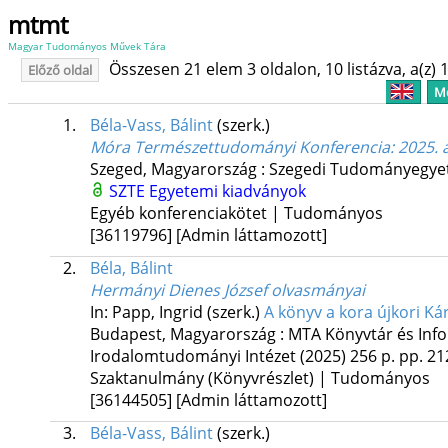
mtmt
Magyar Tudományos Művek Tára
Összesen 21 elem 3 oldalon, 10 listázva, a(z) 1
Előző oldal
Me
1.
Béla-Vass, Bálint
(szerk.)
Móra Természettudományi Konferencia
: 2025. 
Szeged, Magyarország :
Szegedi Tudományegyet
SZTE Egyetemi kiadványok
Egyéb konferenciakötet | Tudományos
[36119796]
[Admin láttamozott]
2.
Béla, Bálint
Hermányi Dienes József olvasmányai
In: Papp, Ingrid (szerk.)
A könyv a kora újkori K
Budapest, Magyarország :
MTA Könyvtár és Inf
Irodalomtudományi Intézet
(2025)
256 p.
pp. 212
Szaktanulmány (Könyvrészlet) | Tudományos
[36144505]
[Admin láttamozott]
3.
Béla-Vass, Bálint
(szerk.)