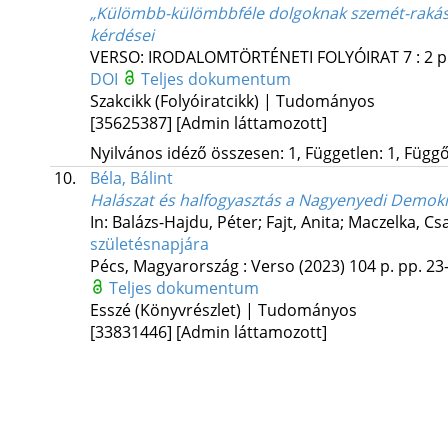
„Külömbb-külömbbféle dolgoknak szemét-rakás
kérdései
VERSO: IRODALOMTÖRTÉNETI FOLYÓIRAT
7
:
2
p
DOI
Teljes dokumentum
Szakcikk (Folyóiratcikk) | Tudományos
[35625387]
[Admin láttamozott]
Nyilvános idéző összesen: 1, Független: 1, Függő:
10.
Béla, Bálint
Halászat és halfogyasztás a Nagyenyedi Demok
In: Balázs-Hajdu, Péter; Fajt, Anita; Maczelka, Cs
születésnapjára
Pécs, Magyarország :
Verso
(2023)
104 p.
pp. 23-
Teljes dokumentum
Esszé (Könyvrészlet) | Tudományos
[33831446]
[Admin láttamozott]