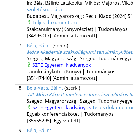
In: Béla, Bálint; Latzkovits, Miklós; Majoros, Viktó
születésnapjára
Budapest, Magyarország :
Reciti Kiadó
(2024)
51
Teljes dokumentum
Szaktanulmány (Könyvrészlet) | Tudományos
[34893017]
[Admin láttamozott]
7.
Béla, Bálint
(szerk.)
Móra Akadémia szakkollégiumi tanulmánykötet
Szeged, Magyarország :
Szegedi Tudományegyet
SZTE Egyetemi kiadványok
Tanulmánykötet (Könyv) | Tudományos
[35147440]
[Admin láttamozott]
8.
Béla-Vass, Bálint
(szerk.)
VIII. Móra Kárpát-medencei Interdiszciplináris 
Szeged, Magyarország :
Szegedi Tudományegyet
SZTE Egyetemi kiadványok
Teljes dokument
Egyéb konferenciakötet | Tudományos
[35565295]
[Egyeztetett]
9.
Béla, Bálint