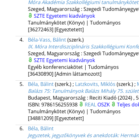
Móra Akadémia Szakkollégiumi tanulmánykötet
Szeged, Magyarország :
Szegedi Tudományegyet
SZTE Egyetemi kiadványok
Tanulmánykötet (Könyv) | Tudományos
[36272463]
[Egyeztetett]
4.
Béla-Vass, Bálint
(szerk.)
IX. Móra Interdiszciplináris Szakkollégiumi Konf
Szeged, Magyarország :
Szegedi Tudományegyet
SZTE Egyetemi kiadványok
Egyéb konferenciakötet | Tudományos
[36430890]
[Admin láttamozott]
5.
Béla, Bálint
(szerk.)
;
Latzkovits, Miklós
(szerk.)
;
Balázs 75
: Tanulmányok Balázs Mihály 75. szüle
Budapest, Magyarország :
Reciti Kiadó
(2024)
,
5
ISBN:
9786156255938
REAL
OSZK
Teljes d
Tanulmánykötet (Könyv) | Tudományos
[34881209]
[Egyeztetett]
6.
Béla, Bálint
Jegyzetek, jegyzőkönyvek és anekdoták
: Hermán