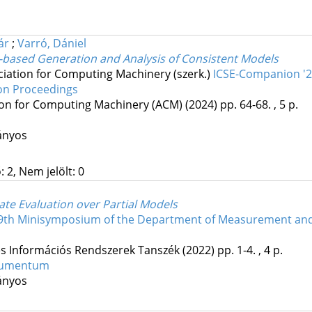
ár
;
Varró, Dániel
t-based Generation and Analysis of Consistent Models
ciation for Computing Machinery (szerk.)
ICSE-Companion '24
on Proceedings
ion for Computing Machinery (ACM)
(2024)
pp. 64-68. , 5 p.
ányos
 2, Nem jelölt: 0
ate Evaluation over Partial Models
29th Minisymposium of the Department of Measurement and 
s Információs Rendszerek Tanszék
(2022)
pp. 1-4. , 4 p.
okumentum
ányos