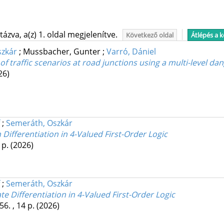
ázva, a(z) 1. oldal megjelenítve.
Következő oldal
Átlépés a 
szkár
;
Mussbacher, Gunter
;
Varró, Dániel
 traffic scenarios at road junctions using a multi-level dan
26)
;
Semeráth, Oszkár
ifferentiation in 4-Valued First-Order Logic
4 p.
(2026)
;
Semeráth, Oszkár
Differentiation in 4-Valued First-Order Logic
56. , 14 p.
(2026)