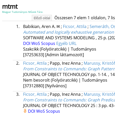
mtmt
Magyar Tudományos Művek Tára
Összesen 7 elem 1 oldalon, 7 list
Előző oldal
1.
Babikian, Aren A. ✉
;
Ficsor, Attila
;
Semeráth, O
Automated and logically exhaustive generation of
SOFTWARE AND SYSTEMS MODELING
, 25 p.
(20
DOI
WoS
Scopus
Egyéb URL
Szakcikk (Folyóiratcikk) | Tudományos
[37253633]
[Admin láttamozott]
2.
Ficsor, Attila
;
Papp, Inez Anna
;
Marussy, Kristóf
From Constraints to Commands: Graph Pattern D
JOURNAL OF OBJECT TECHNOLOGY
pp. 1-14. , 1
Nem besorolt (Folyóiratcikk) | Tudományos
[37312880]
[Nyilvános]
3.
Ficsor, Attila
;
Papp, Inez Anna
;
Marussy, Kristóf
From Constraints to Commands: Graph Predicate 
JOURNAL OF OBJECT TECHNOLOGY
25
:
3
pp. 43-
DOI
WoS
Scopus