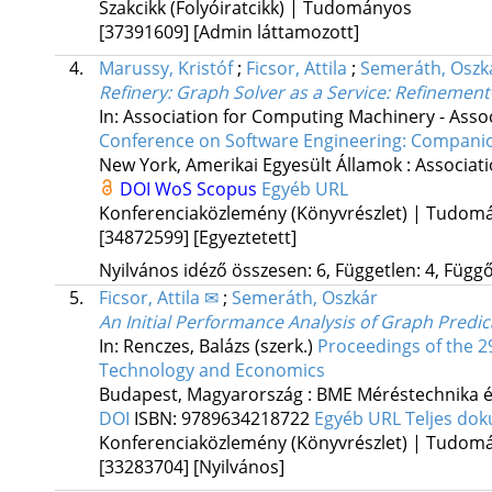
Szakcikk (Folyóiratcikk) | Tudományos
[37391609]
[Admin láttamozott]
4.
Marussy, Kristóf
;
Ficsor, Attila
;
Semeráth, Oszk
Refinery: Graph Solver as a Service: Refinemen
In: Association for Computing Machinery - Asso
Conference on Software Engineering: Compani
New York, Amerikai Egyesült Államok :
Associat
DOI
WoS
Scopus
Egyéb URL
Konferenciaközlemény (Könyvrészlet) | Tudom
[34872599]
[Egyeztetett]
Nyilvános idéző összesen: 6, Független: 4, Függő:
5.
Ficsor, Attila ✉
;
Semeráth, Oszkár
An Initial Performance Analysis of Graph Predic
In: Renczes, Balázs (szerk.)
Proceedings of the 
Technology and Economics
Budapest, Magyarország :
BME Méréstechnika é
DOI
ISBN:
9789634218722
Egyéb URL
Teljes d
Konferenciaközlemény (Könyvrészlet) | Tudom
[33283704]
[Nyilvános]