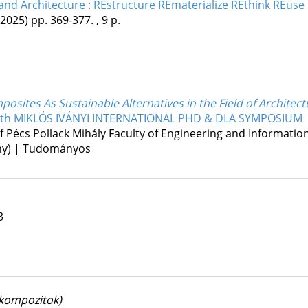
and Architecture : REstructure REmaterialize REthink REuse
(2025)
pp. 369-377. , 9 p.
sites As Sustainable Alternatives in the Field of Architect
 20th MIKLÓS IVÁNYI INTERNATIONAL PHD & DLA SYMPOSIUM
of Pécs Pollack Mihály Faculty of Engineering and Informati
ény) | Tudományos
3
kompozitok)