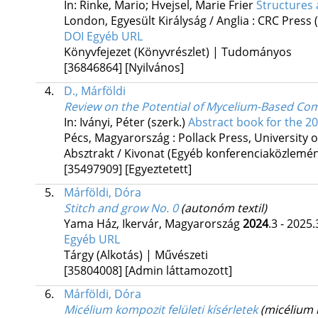
In: Rinke, Mario; Hvejsel, Marie Frier
Structures 
London, Egyesült Királyság / Anglia :
CRC Press
DOI
Egyéb URL
Könyvfejezet (Könyvrészlet) | Tudományos
[36846864]
[Nyilvános]
4.
D., Márföldi
Review on the Potential of Mycelium-Based Compo
In: Iványi, Péter (szerk.)
Abstract book for the
Pécs, Magyarország :
Pollack Press
,
University 
Absztrakt / Kivonat (Egyéb konferenciaközlem
[35497909]
[Egyeztetett]
5.
Márföldi, Dóra
Stitch and grow No. 0
(autonóm textil)
Yama Ház,
Ikervár, Magyarország
2024
.3 - 2025.
Egyéb URL
Tárgy (Alkotás) | Művészeti
[35804008]
[Admin láttamozott]
6.
Márföldi, Dóra
Micélium kompozit felületi kísérletek
(micélium 