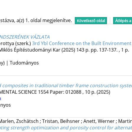
tázva, a(z) 1. oldal megjelenítve.
Következő oldal
Átlépés a
ENDSZERÉNEK VÁZLATA
orottya (szerk.)
3rd Ybl Conference on the Built Environment
Miklós Építéstudományi Kar
(2025)
143 p.
pp. 137-137. , 1 p.
ény) | Tudományos
 composites in traditional timber frame construction syst
MENTAL SCIENCE
1554
Paper: 012088 , 10 p.
(2025)
m
ányos
Marlen, Zschätsch
;
Tristan, Beihsner
;
Anett, Werner
;
Martin
ng strength optimization and porosity control for alternat