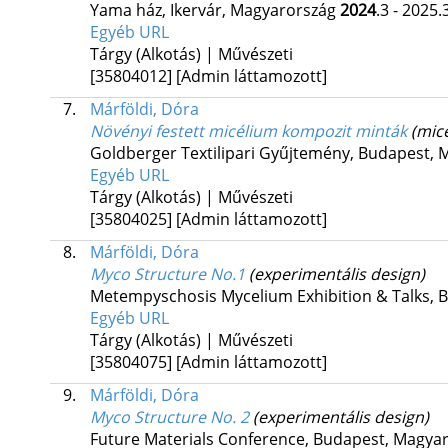
Yama ház,
Ikervár, Magyarország
2024
.3 - 2025.
Egyéb URL
Tárgy (Alkotás) | Művészeti
[35804012]
[Admin láttamozott]
7.
Márföldi, Dóra
Növényi festett micélium kompozit minták
(mic
Goldberger Textilipari Gyűjtemény,
Budapest, 
Egyéb URL
Tárgy (Alkotás) | Művészeti
[35804025]
[Admin láttamozott]
8.
Márföldi, Dóra
Myco Structure No.1
(experimentális design)
Metempyschosis Mycelium Exhibition & Talks,
B
Egyéb URL
Tárgy (Alkotás) | Művészeti
[35804075]
[Admin láttamozott]
9.
Márföldi, Dóra
Myco Structure No. 2
(experimentális design)
Future Materials Conference,
Budapest, Magya