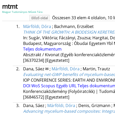
mtmt
Magyar Tudományos Művek Tára
Összesen 33 elem 4 oldalon, 10 lis
Előző oldal
1.
Márföldi, Dóra
;
Bachmann, Erzsébet
THINK OF THE GROWTH: A BIODESIGN KERETR
In: Sugár, Viktória; Fáczányi, Zsuzsa; Hargitai, D
Budapest, Magyarország :
Óbudai Egyetem Ybl 
Teljes dokumentum
Absztrakt / Kivonat (Egyéb konferenciaközlem
[36370234]
[Egyeztetett]
2.
Dana, Sáez ✉
;
Márföldi, Dóra
;
Martin, Trautz
Evaluating net-GWP benefits of mycelium-based
IOP CONFERENCE SERIES: EARTH AND ENVIRON
DOI
WoS
Scopus
Egyéb URL
Teljes dokumentu
Konferenciaközlemény (Folyóiratcikk) | Tudom
[36846572]
[Egyeztetett]
3.
Dana, Sáez
;
Márföldi, Dóra
;
Denis, Grizmann
;
Advancing mycelium-based composites: Integrati