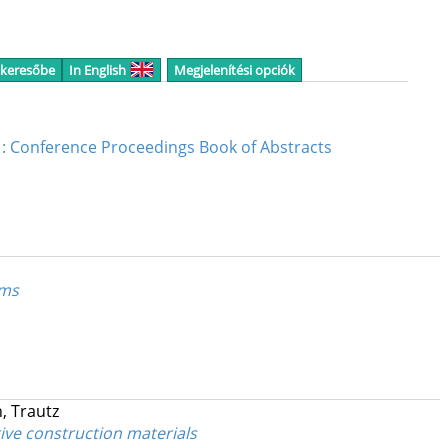
 keresőbe
In English
Megjelenítési opciók
 : Conference Proceedings Book of Abstracts
ems
, Trautz
ive construction materials