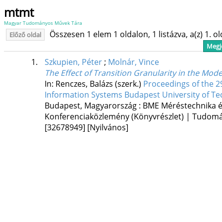
mtmt
Magyar Tudományos Művek Tára
Összesen 1 elem 1 oldalon, 1 listázva, a(z) 1. o
Előző oldal
Megje
1.
Szkupien, Péter
;
Molnár, Vince
The Effect of Transition Granularity in the Mod
In: Renczes, Balázs (szerk.)
Proceedings of the 
Information Systems Budapest University of T
Budapest, Magyarország :
BME Méréstechnika é
Konferenciaközlemény (Könyvrészlet) | Tudom
[32678949]
[Nyilvános]