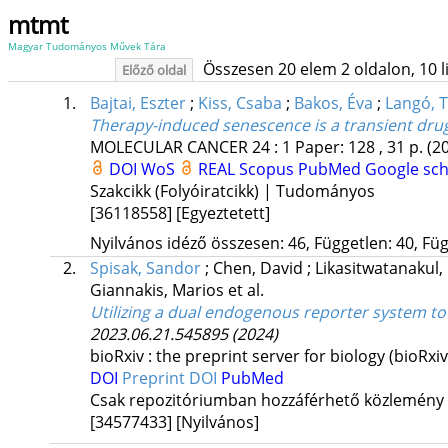
mtmt
Magyar Tudományos Művek Tára
Összesen 20 elem 2 oldalon, 10 lis
Előző oldal
1.
Bajtai, Eszter
;
Kiss, Csaba
;
Bakos, Éva
;
Langó, 
Therapy-induced senescence is a transient dru
MOLECULAR CANCER
24
:
1
Paper: 128 , 31 p.
(2
DOI
WoS
REAL
Scopus
PubMed
Google sc
Szakcikk (Folyóiratcikk) | Tudományos
[36118558]
[Egyeztetett]
Nyilvános idéző összesen: 46, Független: 40, Füg
2.
Spisak, Sandor
;
Chen, David
;
Likasitwatanakul
Giannakis, Marios
et al.
Utilizing a dual endogenous reporter system to i
2023.06.21.545895
(2024)
bioRxiv : the preprint server for biology (bioRxi
DOI
Preprint DOI
PubMed
Csak repozitóriumban hozzáférhető közlemény
[34577433]
[Nyilvános]