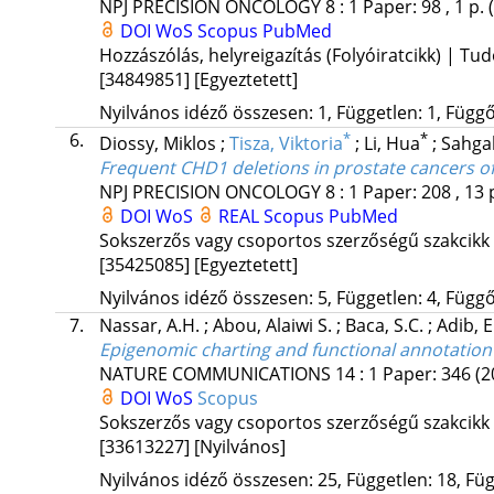
NPJ PRECISION ONCOLOGY
8
:
1
Paper: 98 , 1 p.
DOI
WoS
Scopus
PubMed
Hozzászólás, helyreigazítás (Folyóiratcikk) | T
[34849851]
[Egyeztetett]
Nyilvános idéző összesen: 1, Független: 1, Függő:
6.
*
*
Diossy, Miklos
;
Tisza, Viktoria
;
Li, Hua
;
Sahga
Frequent CHD1 deletions in prostate cancers of
NPJ PRECISION ONCOLOGY
8
:
1
Paper: 208 , 13 
DOI
WoS
REAL
Scopus
PubMed
Sokszerzős vagy csoportos szerzőségű szakcikk
[35425085]
[Egyeztetett]
Nyilvános idéző összesen: 5, Független: 4, Függő:
7.
Nassar, A.H.
;
Abou, Alaiwi S.
;
Baca, S.C.
;
Adib, E
Epigenomic charting and functional annotation of
NATURE COMMUNICATIONS
14
:
1
Paper: 346
(2
DOI
WoS
Scopus
Sokszerzős vagy csoportos szerzőségű szakcikk
[33613227]
[Nyilvános]
Nyilvános idéző összesen: 25, Független: 18, Füg