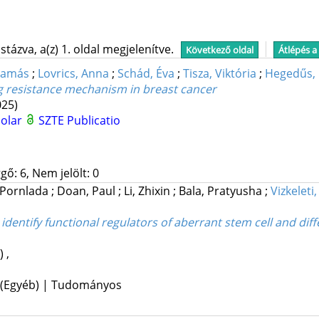
tázva, a(z) 1. oldal megjelenítve.
Következő oldal
Átlépés a
Tamás
;
Lovrics, Anna
;
Schád, Éva
;
Tisza, Viktória
;
Hegedűs, 
g resistance mechanism in breast cancer
025)
holar
SZTE Publicatio
gő: 6, Nem jelölt: 0
, Pornlada
;
Doan, Paul
;
Li, Zhixin
;
Bala, Pratyusha
;
Vizkeleti
dentify functional regulators of aberrant stem cell and differ
v)
,
 (Egyéb) | Tudományos