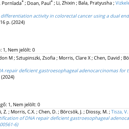
*
*
, Pornlada
;
Doan, Paul
;
Li, Zhixin
;
Bala, Pratyusha
;
Vizkel
 differentiation activity in colorectal cancer using a dual 
 16 p.
(2024)
 1, Nem jelölt: 0
ndon M
;
Sztupinszki, Zsofia
;
Morris, Clare X
;
Chen, David
;
Bö
NA repair deficient gastroesophageal adenocarcinomas for t
.
(2024)
gő: 1, Nem jelölt: 0
i, Z.
;
Morris, C.X.
;
Chen, D.
;
Börcsök, J.
;
Diossy, M.
;
Tisza, V.
tification of DNA repair deficient gastroesophageal adenoca
-00561-6)