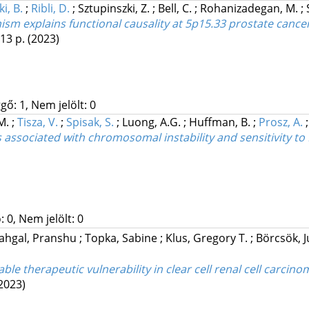
i, B.
;
Ribli, D.
;
Sztupinszki, Z.
;
Bell, C.
;
Rohanizadegan, M.
;
ism explains functional causality at 5p15.33 prostate cancer
 13 p.
(2023)
gő: 1, Nem jelölt: 0
.M.
;
Tisza, V.
;
Spisak, S.
;
Luong, A.G.
;
Huffman, B.
;
Prosz, A.
is associated with chromosomal instability and sensitivity 
 0, Nem jelölt: 0
ahgal, Pranshu
;
Topka, Sabine
;
Klus, Gregory T.
;
Börcsök, J
able therapeutic vulnerability in clear cell renal cell carcino
2023)