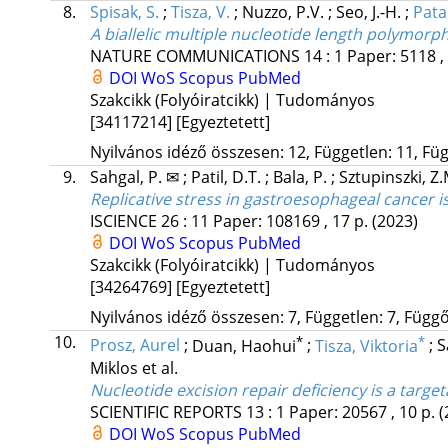
8.
Spisak, S.
;
Tisza, V.
;
Nuzzo, P.V.
;
Seo, J.-H.
;
Patak
A biallelic multiple nucleotide length polymorph
NATURE COMMUNICATIONS
14
:
1
Paper: 5118 ,
DOI
WoS
Scopus
PubMed
Szakcikk (Folyóiratcikk) | Tudományos
[34117214]
[Egyeztetett]
Nyilvános idéző összesen: 12, Független: 11, Füg
9.
Sahgal, P. ✉
;
Patil, D.T.
;
Bala, P.
;
Sztupinszki, Z
Replicative stress in gastroesophageal cancer 
ISCIENCE
26
:
11
Paper: 108169 , 17 p.
(2023)
DOI
WoS
Scopus
PubMed
Szakcikk (Folyóiratcikk) | Tudományos
[34264769]
[Egyeztetett]
Nyilvános idéző összesen: 7, Független: 7, Függő:
10.
*
*
Prosz, Aurel
;
Duan, Haohui
;
Tisza, Viktoria
;
S
Miklos
et al.
Nucleotide excision repair deficiency is a target
SCIENTIFIC REPORTS
13
:
1
Paper: 20567 , 10 p.
(
DOI
WoS
Scopus
PubMed