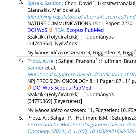
3.
*
Spisak, Sandor
;
Chen, David
;
Likasitwatanakul
Giannakis, Marios
et al.
Identifying regulators of aberrant stem cell and
NATURE COMMUNICATIONS
15
:
1
Paper: 2230 ,
DOI
WoS
REAL
Scopus
PubMed
Szakcikk (Folyóiratcikk) | Tudományos
[34741552]
[Nyilvános]
Nyilvános idéző összesen: 9, Független: 8, Függő:
4.
*
Prosz, Aurel
;
Sahgal, Pranshu
;
Huffman, Bra
Sandor
et al.
Mutational signature-based identification of D
NPJ PRECISION ONCOLOGY
8
:
1
Paper: 87 , 14 p
DOI
WoS
Scopus
PubMed
Szakcikk (Folyóiratcikk) | Tudományos
[34779369]
[Egyeztetett]
Nyilvános idéző összesen: 11, Független: 10, Füg
5.
Prosz, A.
;
Sahgal, P.
;
Huffman, B.M.
;
Sztupinszk
Correction to: Mutational signature-based iden
Oncology, (2024), 8, 1, (87), 10.1038/s41698-024