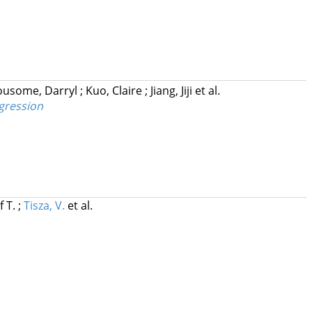
usome, Darryl
;
Kuo, Claire
;
Jiang, Jiji
et al.
gression
if T.
;
Tisza, V.
et al.