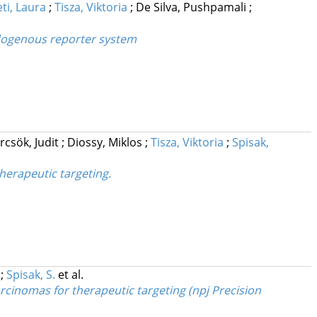
eti, Laura
;
Tisza, Viktoria
;
De Silva, Pushpamali
;
endogenous reporter system
rcsök, Judit
;
Diossy, Miklos
;
Tisza, Viktoria
;
Spisak,
herapeutic targeting.
;
Spisak, S.
et al.
rcinomas for therapeutic targeting (npj Precision