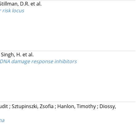
Stillman, D.R.
et al.
 risk locus
;
Singh, H.
et al.
to DNA damage response inhibitors
udit
;
Sztupinszki, Zsofia
;
Hanlon, Timothy
;
Diossy,
ma