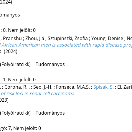
(2024)
udományos
 0, Nem jelölt: 0
l, Pranshu
;
Zhou, Jia
;
Sztupinszki, Zsofia
;
Young, Denise
;
No
 African American men is associated with rapid disease pro
p.
(2024)
 (Folyóiratcikk) | Tudományos
 1, Nem jelölt: 0
.
;
Corona, R.I.
;
Seo, J.-H.
;
Fonseca, M.A.S.
;
Spisak, S.
;
El, Zar
 risk loci in renal cell carcinoma
023)
 (Folyóiratcikk) | Tudományos
gő: 7, Nem jelölt: 0