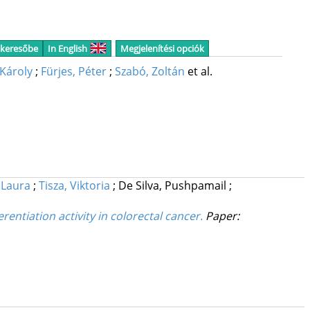
 keresőbe
In English
Megjelenítési opciók
Károly
;
Fürjes, Péter
;
Szabó, Zoltán
et al.
, Laura
;
Tisza, Viktoria
;
De Silva, Pushpamail
;
entiation activity in colorectal cancer.
Paper: