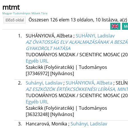
mtmt
Magyar Tudományos Művek Tára
Összesen 126 elem 13 oldalon, 10 listázva, a(z) 
Előző oldal
Me
1.
SUHÁNYIOVÁ, Alžbeta
;
SUHÁNYI, Ladislav
AZ ÓVATOSSÁG ELV ALKALMAZÁSÁNAK A BESZÁ
GYAKOROLT HATÁSA
TUDOMÁNYOS MOZAIK / SCIENTIFIC MOSAIC (20
Egyéb URL
Szakcikk (Folyóiratcikk) | Tudományos
[37346972]
[Nyilvános]
2.
Suhányi, Ladislav
;
SUHÁNYIOVÁ, Alžbeta
;
SELÍN,
AZ ESZKÖZÖK ÉRTÉKCSÖKKENÉSI LEÍRÁSA, MIN
TUDOMÁNYOS MOZAIK / SCIENTIFIC MOSAIC (20
Egyéb URL
Szakcikk (Folyóiratcikk) | Tudományos
[36323248]
[Nyilvános]
3.
Hancarová, Monika
;
Suhányi, Ladislav