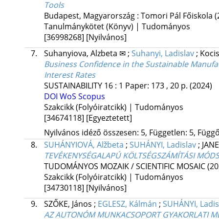
Tools
Budapest, Magyarország :
Tomori Pál Főiskola
(
Tanulmánykötet (Könyv) | Tudományos
[36998268]
[Nyilvános]
7.
Suhanyiova, Alzbeta ✉
;
Suhanyi, Ladislav
;
Koci
Business Confidence in the Sustainable Manufac
Interest Rates
SUSTAINABILITY
16
:
1
Paper: 173 , 20 p.
(2024)
DOI
WoS
Scopus
Szakcikk (Folyóiratcikk) | Tudományos
[34674118]
[Egyeztetett]
Nyilvános idéző összesen: 5, Független: 5, Függő:
8.
SUHÁNYIOVÁ, Alžbeta
;
SUHÁNYI, Ladislav
;
JANE
TEVÉKENYSÉGALAPÚ KÖLTSÉGSZÁMÍTÁSI MÓD
TUDOMÁNYOS MOZAIK / SCIENTIFIC MOSAIC (20
Szakcikk (Folyóiratcikk) | Tudományos
[34730118]
[Nyilvános]
9.
SZŐKE, János
;
EGLESZ, Kálmán
;
SUHÁNYI, Ladis
AZ AUTONÓM MUNKACSOPORT GYAKORLATI 