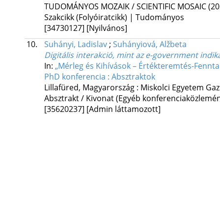
TUDOMÁNYOS MOZAIK / SCIENTIFIC MOSAIC (20
Szakcikk (Folyóiratcikk) | Tudományos
[34730127]
[Nyilvános]
10.
Suhányi, Ladislav
;
Suhányiová, Alžbeta
Digitális interakció, mint az e-government indi
In:
„Mérleg és Kihívások – Értékteremtés-Fennta
PhD konferencia : Absztraktok
Lillafüred, Magyarország :
Miskolci Egyetem Ga
Absztrakt / Kivonat (Egyéb konferenciaközlem
[35620237]
[Admin láttamozott]