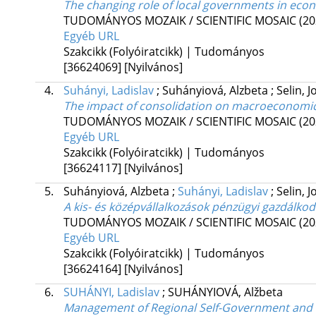
The changing role of local governments in ec
TUDOMÁNYOS MOZAIK / SCIENTIFIC MOSAIC (20
Egyéb URL
Szakcikk (Folyóiratcikk) | Tudományos
[36624069]
[Nyilvános]
4.
Suhányi, Ladislav
;
Suhányiová, Alzbeta
;
Selin, J
The impact of consolidation on macroeconomic 
TUDOMÁNYOS MOZAIK / SCIENTIFIC MOSAIC (20
Egyéb URL
Szakcikk (Folyóiratcikk) | Tudományos
[36624117]
[Nyilvános]
5.
Suhányiová, Alzbeta
;
Suhányi, Ladislav
;
Selin, J
A kis- és középvállalkozások pénzügyi gazdálko
TUDOMÁNYOS MOZAIK / SCIENTIFIC MOSAIC (20
Egyéb URL
Szakcikk (Folyóiratcikk) | Tudományos
[36624164]
[Nyilvános]
6.
SUHÁNYI, Ladislav
;
SUHÁNYIOVÁ, Alžbeta
Management of Regional Self-Government and E-