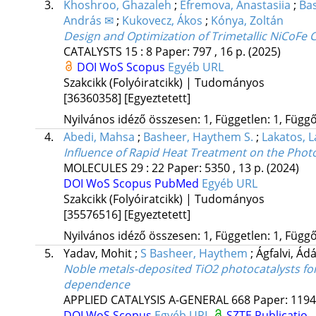
3.
Khoshroo, Ghazaleh
;
Efremova, Anastasiia
;
Ba
András ✉
;
Kukovecz, Ákos
;
Kónya, Zoltán
Design and Optimization of Trimetallic NiCoFe C
CATALYSTS
15
:
8
Paper: 797 , 16 p.
(2025)
DOI
WoS
Scopus
Egyéb URL
Szakcikk (Folyóiratcikk) | Tudományos
[36360358]
[Egyeztetett]
Nyilvános idéző összesen: 1, Független: 1, Függő:
4.
Abedi, Mahsa
;
Basheer, Haythem S.
;
Lakatos, 
Influence of Rapid Heat Treatment on the Photoc
MOLECULES
29
:
22
Paper: 5350 , 13 p.
(2024)
DOI
WoS
Scopus
PubMed
Egyéb URL
Szakcikk (Folyóiratcikk) | Tudományos
[35576516]
[Egyeztetett]
Nyilvános idéző összesen: 1, Független: 1, Függő:
5.
Yadav, Mohit
;
S Basheer, Haythem
;
Ágfalvi, Á
Noble metals-deposited TiO2 photocatalysts for
dependence
APPLIED CATALYSIS A-GENERAL
668
Paper: 1194
DOI
WoS
Scopus
Egyéb URL
SZTE Publicatio