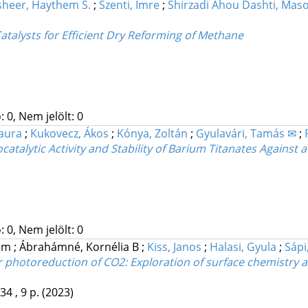
sheer, Haythem S.
;
Szenti, Imre
;
Shirzadi Ahou Dashti, Mas
atalysts for Efficient Dry Reforming of Methane
 0, Nem jelölt: 0
Laura
;
Kukovecz, Ákos
;
Kónya, Zoltán
;
Gyulavári, Tamás ✉
;
atalytic Activity and Stability of Barium Titanates Against 
 0, Nem jelölt: 0
dám
;
Ábrahámné, Kornélia B
;
Kiss, Janos
;
Halasi, Gyula
;
Sápi
 photoreduction of CO2: Exploration of surface chemistry a
34 , 9 p.
(2023)