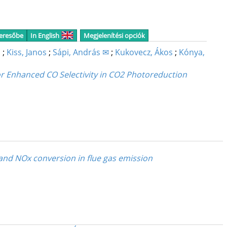
keresőbe
In English
Megjelenítési opciók
a
;
Kiss, Janos
;
Sápi, András ✉
;
Kukovecz, Ákos
;
Kónya,
r Enhanced CO Selectivity in CO2 Photoreduction
and NOx conversion in flue gas emission