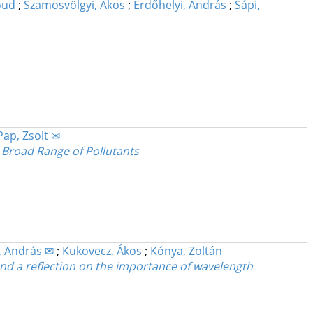
oud
;
Szamosvölgyi, Ákos
;
Erdőhelyi, András
;
Sápi,
Pap, Zsolt ✉
a Broad Range of Pollutants
, András ✉
;
Kukovecz, Ákos
;
Kónya, Zoltán
nd a reflection on the importance of wavelength