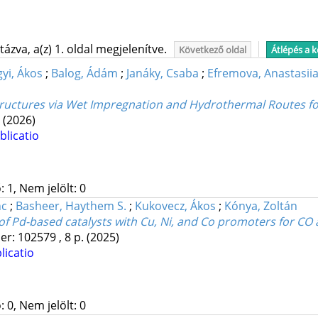
ázva, a(z) 1. oldal megjelenítve.
Következő oldal
Átlépés a 
yi, Ákos
;
Balog, Ádám
;
Janáky, Csaba
;
Efremova, Anastasii
ructures via Wet Impregnation and Hydrothermal Routes fo
.
(2026)
blicatio
 1, Nem jelölt: 0
nc
;
Basheer, Haythem S.
;
Kukovecz, Ákos
;
Kónya, Zoltán
f Pd-based catalysts with Cu, Ni, and Co promoters for CO 
er: 102579 , 8 p.
(2025)
licatio
 0, Nem jelölt: 0