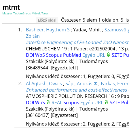
mtmt
Magyar Tudományos Művek Tára
Összesen 5 elem 1 oldalon, 5 list
Előző oldal
1.
Basheer, Haythem S
;
Yadav, Mohit
;
Szamosvölg
Zoltán
Interface Engineering of Fe-Loaded ZnO Nanost
CHEMSUSCHEM
19
:
1
Paper: e202502004 , 13 p
DOI
WoS
Scopus
PubMed
Egyéb URL
SZTE Pu
Szakcikk (Folyóiratcikk) | Tudományos
[36489544]
[Egyeztetett]
Nyilvános idéző összesen: 1, Független: 0, Függő:
2.
Al-Aqtash, Owais
;
Sápi, András ✉
;
Farkas, Fere
Enhanced performance and cost-effectiveness o
ATMOSPHERIC POLLUTION RESEARCH
16
:
9
Pap
DOI
WoS
REAL
Scopus
Egyéb URL
SZTE Pub
Szakcikk (Folyóiratcikk) | Tudományos
[36160437]
[Egyeztetett]
Nyilvános idéző összesen: 2, Független: 2, Függő: