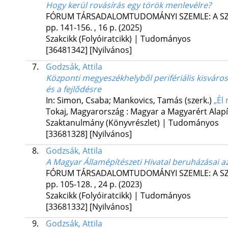
Hogy kerül rovásírás egy török menlevélre?
FÓRUM TÁRSADALOMTUDOMÁNYI SZEMLE: A S
pp. 141-156. , 16 p.
(2025)
Szakcikk (Folyóiratcikk) | Tudományos
[36481342]
[Nyilvános]
7.
Godzsák, Attila
Központi megyeszékhelyből perifériális kisváro
és a fejlődésre
In: Simon, Csaba; Mankovics, Tamás (szerk.)
„Él
Tokaj, Magyarország :
Magyar a Magyarért Alap
Szaktanulmány (Könyvrészlet) | Tudományos
[33681328]
[Nyilvános]
8.
Godzsák, Attila
A Magyar Államépítészeti Hivatal beruházásai a
FÓRUM TÁRSADALOMTUDOMÁNYI SZEMLE: A S
pp. 105-128. , 24 p.
(2023)
Szakcikk (Folyóiratcikk) | Tudományos
[33681332]
[Nyilvános]
9.
Godzsák, Attila