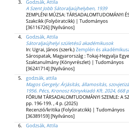
3.
Godzsák, Attila
A Szent Jobb Sátoraljaújhelyben, 1939
ZEMPLÉNI MÚZSA: TÁRSADALOMTUDOMÁNYI ÉS
Szakcikk (Folyóiratcikk) | Tudományos
[36116726]
[Nyilvános]
4.
Godzsák, Attila
Sátoraljaújhelyi születésű akadémikusok
In: Ugrai, János (szerk.)
Zemplén és akadémikus
Sárospatak, Magyarország :
Tokaj-Hegyalja Egy
Szaktanulmány (Könyvrészlet) | Tudományos
[36241714]
[Nyilvános]
5.
godzsák, attila
Magos Gergely: Árjásítás, államosítás, szovjeti
1956. Pécs, Kronosz Könyvkiadó Kft. 2024, 668 p
FÓRUM TÁRSADALOMTUDOMÁNYI SZEMLE: A S
pp. 196-199. , 4 p.
(2025)
Recenzió/kritika (Folyóiratcikk) | Tudományos
[36389159]
[Nyilvános]
6.
Godzsák, Attila