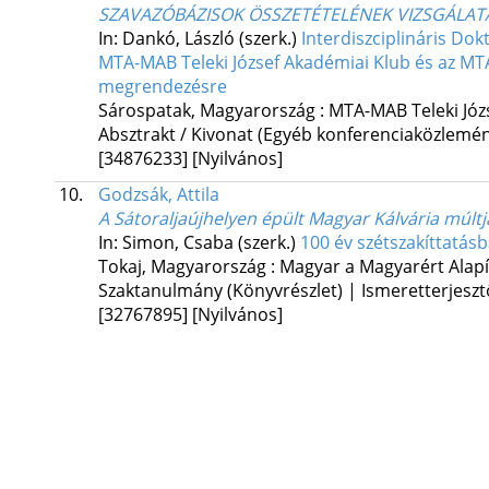
SZAVAZÓBÁZISOK ÖSSZETÉTELÉNEK VIZSGÁLATA 
In: Dankó, László (szerk.)
Interdiszciplináris Do
MTA-MAB Teleki József Akadémiai Klub és az M
megrendezésre
Sárospatak, Magyarország :
MTA-MAB Teleki Józ
Absztrakt / Kivonat (Egyéb konferenciaközlem
[34876233]
[Nyilvános]
10.
Godzsák, Attila
A Sátoraljaújhelyen épült Magyar Kálvária múltj
In: Simon, Csaba (szerk.)
100 év szétszakíttatás
Tokaj, Magyarország :
Magyar a Magyarért Alap
Szaktanulmány (Könyvrészlet) | Ismeretterjeszt
[32767895]
[Nyilvános]