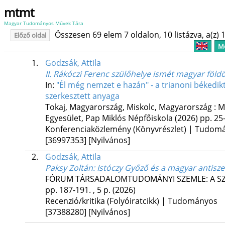
mtmt
Magyar Tudományos Művek Tára
Összesen 69 elem 7 oldalon, 10 listázva, a(z) 1
Előző oldal
Me
1.
Godzsák, Attila
II. Rákóczi Ferenc szülőhelye ismét magyar földö
In:
"Él még nemzet e hazán" - a trianoni békedi
szerkesztett anyaga
Tokaj, Magyarország,
Miskolc, Magyarország :
M
Egyesület
,
Pap Miklós Népfőiskola
(2026)
pp. 25-
Konferenciaközlemény (Könyvrészlet) | Tudom
[36997353]
[Nyilvános]
2.
Godzsák, Attila
Paksy Zoltán: Istóczy Győző és a magyar antisz
FÓRUM TÁRSADALOMTUDOMÁNYI SZEMLE: A S
pp. 187-191. , 5 p.
(2026)
Recenzió/kritika (Folyóiratcikk) | Tudományos
[37388280]
[Nyilvános]