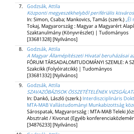
7.
Godzsák, Attila
Központi megyeszékhelyből perifériális kisváros
In: Simon, Csaba; Mankovics, Tamás (szerk.)
„Él
Tokaj, Magyarország :
Magyar a Magyarért Alap
Szaktanulmány (Könyvrészlet) | Tudományos
[33681328]
[Nyilvános]
8.
Godzsák, Attila
A Magyar Államépítészeti Hivatal beruházásai a
FÓRUM TÁRSADALOMTUDOMÁNYI SZEMLE: A S
Szakcikk (Folyóiratcikk) | Tudományos
[33681332]
[Nyilvános]
9.
Godzsák, Attila
SZAVAZÓBÁZISOK ÖSSZETÉTELÉNEK VIZSGÁLATA 
In: Dankó, László (szerk.)
Interdiszciplináris Do
MTA-MAB Vallástudományi Munkabizottság közö
Sárospatak, Magyarország :
MTA-MAB Teleki Józ
Absztrakt / Kivonat (Egyéb konferenciaközlem
[34876233]
[Nyilvános]