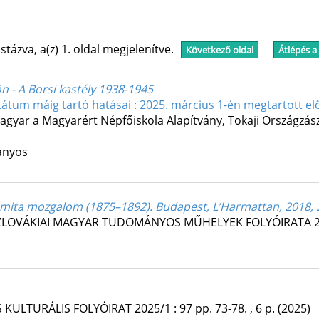
tázva, a(z) 1. oldal megjelenítve.
Következő oldal
Átlépés a
n - A Borsi kastély 1938-1945
ktátum máig tartó hatásai : 2025. március 1-én megtartott e
agyar a Magyarért Népfőiskola Alapítvány
,
Tokaji Országzás
ányos
emita mozgalom (1875–1892). Budapest, L’Harmattan, 2018, 
ZLOVÁKIAI MAGYAR TUDOMÁNYOS MŰHELYEK FOLYÓIRATA
 KULTURÁLIS FOLYÓIRAT
2025/1
:
97
pp. 73-78. , 6 p.
(2025)