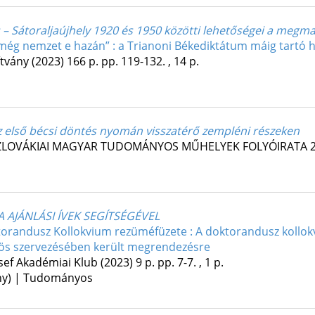
 – Sátoraljaújhely 1920 és 1950 közötti lehetőségei a megma
 még nemzet e hazán” : a Trianoni Békediktátum máig tartó h
ítvány
(2023)
166 p.
pp. 119-132. , 14 p.
z első bécsi döntés nyomán visszatérő zempléni részeken
ZLOVÁKIAI MAGYAR TUDOMÁNYOS MŰHELYEK FOLYÓIRATA
AJÁNLÁSI ÍVEK SEGÍTSÉGÉVEL
ktorandusz Kollokvium rezüméfüzete : A doktorandusz kollok
s szervezésében került megrendezésre
sef Akadémiai Klub
(2023)
9 p.
pp. 7-7. , 1 p.
ény) | Tudományos