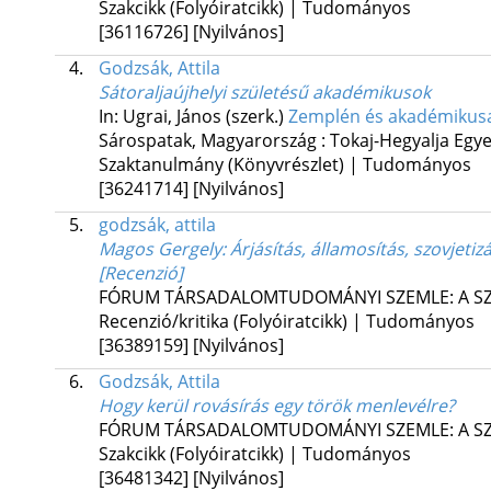
Szakcikk (Folyóiratcikk) | Tudományos
[36116726]
[Nyilvános]
4.
Godzsák, Attila
Sátoraljaújhelyi születésű akadémikusok
In: Ugrai, János (szerk.)
Zemplén és akadémikus
Sárospatak, Magyarország :
Tokaj-Hegyalja Egy
Szaktanulmány (Könyvrészlet) | Tudományos
[36241714]
[Nyilvános]
5.
godzsák, attila
Magos Gergely: Árjásítás, államosítás, szovjeti
[Recenzió]
FÓRUM TÁRSADALOMTUDOMÁNYI SZEMLE: A S
Recenzió/kritika (Folyóiratcikk) | Tudományos
[36389159]
[Nyilvános]
6.
Godzsák, Attila
Hogy kerül rovásírás egy török menlevélre?
FÓRUM TÁRSADALOMTUDOMÁNYI SZEMLE: A S
Szakcikk (Folyóiratcikk) | Tudományos
[36481342]
[Nyilvános]