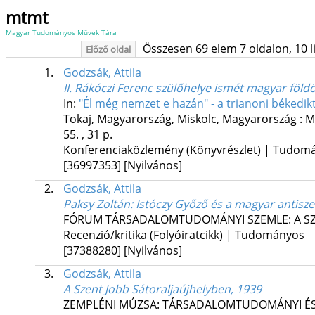
mtmt
Magyar Tudományos Művek Tára
Összesen 69 elem 7 oldalon, 10 lis
Előző oldal
1.
Godzsák, Attila
II. Rákóczi Ferenc szülőhelye ismét magyar földö
In:
"Él még nemzet e hazán" - a trianoni békedi
Tokaj, Magyarország,
Miskolc, Magyarország :
M
55. , 31 p.
Konferenciaközlemény (Könyvrészlet) | Tudom
[36997353]
[Nyilvános]
2.
Godzsák, Attila
Paksy Zoltán: Istóczy Győző és a magyar antisz
FÓRUM TÁRSADALOMTUDOMÁNYI SZEMLE: A S
Recenzió/kritika (Folyóiratcikk) | Tudományos
[37388280]
[Nyilvános]
3.
Godzsák, Attila
A Szent Jobb Sátoraljaújhelyben, 1939
ZEMPLÉNI MÚZSA: TÁRSADALOMTUDOMÁNYI ÉS