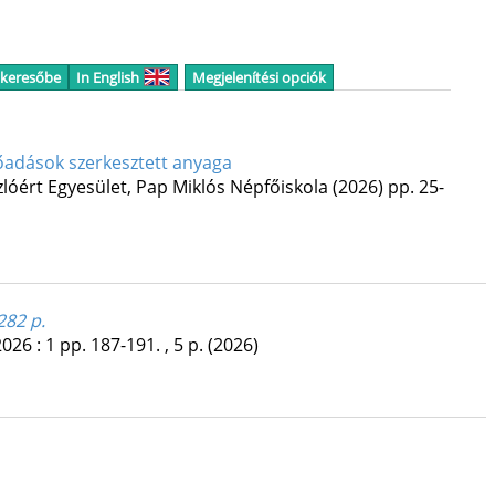
 keresőbe
In English
Megjelenítési opciók
lőadások szerkesztett anyaga
zlóért Egyesület
,
Pap Miklós Népfőiskola
(2026)
pp. 25-
282 p.
2026
:
1
pp. 187-191. , 5 p.
(2026)