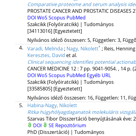
Comparative proteome and serum analysis identi
PROSTATE CANCER AND PROSTATIC DISEASES
2
DOI
WoS
Scopus
PubMed
Szakcikk (Folyóiratcikk) | Tudományos
[34113016]
[Egyeztetett]
Nyilvános idéző összesen: 5, Független: 3, Függő:
4.
*
Varadi, Melinda
;
Nagy, Nikolett
;
Reis, Hennin
Keresztes, David
et al.
Clinical sequencing identifies potential action
CANCER MEDICINE
12
:
7
pp. 9041-9054. , 14 p.
(
DOI
WoS
Scopus
PubMed
Egyéb URL
Szakcikk (Folyóiratcikk) | Tudományos
[33585805]
[Egyeztetett]
Nyilvános idéző összesen: 16, Független: 11, Füg
5.
Habina-Nagy, Nikolett
Ritka húgyhólyagdaganatok molekuláris vizsgál
Szarvas Tibor
Disszertáció benyújtásának éve: 
DOI
SE Repozitórium
PhD (Disszertáció) | Tudományos