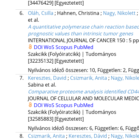
[34476429]
[Egyeztetett]
6.
Oláh, Csilla
;
Hahnen, Christina
;
Nagy, Nikolett
et al.
A quantitative polymerase chain reaction base
prognostic values than intrinsic tumor genes
INTERNATIONAL JOURNAL OF CANCER
150
:
5
pp
DOI
WoS
Scopus
PubMed
Szakcikk (Folyóiratcikk) | Tudományos
[32235132]
[Egyeztetett]
Nyilvános idéző összesen: 10, Független: 2, Függő
7.
Keresztes, David
;
Csizmarik, Anita
;
Nagy, Nikole
Sabina
et al.
Comparative proteome analysis identified CD44 
JOURNAL OF CELLULAR AND MOLECULAR MEDIC
DOI
WoS
Scopus
PubMed
Szakcikk (Folyóiratcikk) | Tudományos
[32585883]
[Egyeztetett]
Nyilvános idéző összesen: 6, Független: 6, Függő:
8.
Csizmarik, Anita
;
Keresztes, Dávid
;
Nagy, Nikole