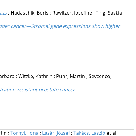
lázs
;
Hadaschik, Boris
;
Rawitzer, Josefine
;
Ting, Saskia
bladder cancer—Stromal gene expressions show higher
Barbara
;
Witzke, Kathrin
;
Puhr, Martin
;
Sevcenco,
tration-resistant prostate cancer
rtin
;
Tornyi, Ilona
;
Lázár, József
;
Takács, László
et al.