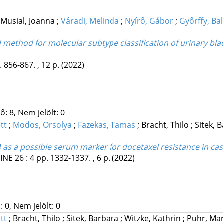
;
Musial, Joanna
;
Váradi, Melinda
;
Nyírő, Gábor
;
Győrffy, Ba
d method for molecular subtype classification of urinary 
. 856-867. , 12 p.
(2022)
: 8, Nem jelölt: 0
tt
;
Modos, Orsolya
;
Fazekas, Tamas
;
Bracht, Thilo
;
Sitek, 
as a possible serum marker for docetaxel resistance in cas
INE
26
:
4
pp. 1332-1337. , 6 p.
(2022)
 0, Nem jelölt: 0
tt
;
Bracht, Thilo
;
Sitek, Barbara
;
Witzke, Kathrin
;
Puhr, Ma