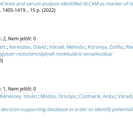
ll lines and serum analysis identified ALCAM as marker of re
. 1405-1419. , 15 p.
(2022)
 2, Nem jelölt: 0
ett
;
Keresztes, Dávid
;
Váradi, Melinda
;
Küronya, Zsófia
;
Rie
ógyszer-rezisztenciájának molekuláris vonatkozásai
0)
 1, Nem jelölt: 0
Kenessey, István
;
Módos, Orsolya
;
Csizmarik, Anita
;
Váradi
decision-supporting database in order to identify potential