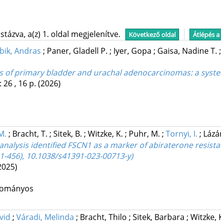
tázva, a(z) 1. oldal megjelenítve.
Következő oldal
Átlépés a
bik, Andras
;
Paner, Gladell P.
;
Iyer, Gopa
;
Gaisa, Nadine T.
ts of primary bladder and urachal adenocarcinomas: a syste
 26 , 16 p.
(2026)
M.
;
Bracht, T.
;
Sitek, B.
;
Witzke, K.
;
Puhr, M.
;
Tornyi, I.
;
Lázár
lysis identified FSCN1 as a marker of abiraterone resistan
451-456), 10.1038/s41391-023-00713-y)
2025)
udományos
vid
;
Váradi, Melinda
;
Bracht, Thilo
;
Sitek, Barbara
;
Witzke,