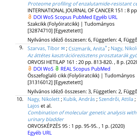
Proteome profiling of enzalutamide-resistant ce
INTERNATIONAL JOURNAL OF CANCER
151
:
8
pp
DOI
WoS
Scopus
PubMed
Egyéb URL
Szakcikk (Folyóiratcikk) | Tudományos
[32874710]
[Egyeztetett]
Nyilvános idéző összesen: 6, Független: 4, Függő:
9.
*
Szarvas, Tibor ✉
;
Csizmarik, Anita
;
Nagy, Nikol
Az áttétes kasztrációrezisztens prosztatarák gy
ORVOSI HETILAP
161
:
20
pp. 813-820. , 8 p.
(202
DOI
WoS
REAL
Scopus
PubMed
Összefoglaló cikk (Folyóiratcikk) | Tudományos
[31316012]
[Egyeztetett]
Nyilvános idéző összesen: 3, Független: 2, Függő:
10.
Nagy, Nikolett
;
Kubik, András
;
Szendrői, Attila
;
Lajos
et al.
Combination of molecular genetic analysis with 
urinary bladder
ORVOSKÉPZÉS
95
:
1
pp. 95-95. , 1 p.
(2020)
Egyéb URL