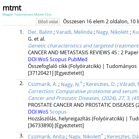
mtmt
Magyar Tudományos Művek Tára
Összesen 16 elem 2 oldalon, 10 lis
Előző oldal
1.
Der, Balint
;
Varadi, Melinda
;
Nagy, Nikolett
;
Ku
G.
et al.
Genetic characteristics and targeted treatmen
CANCER AND METASTASIS REVIEWS
45
:
2
Paper:
DOI
WoS
Scopus
PubMed
Összefoglaló cikk (Folyóiratcikk) | Tudományos
[37120421]
[Egyeztetett]
2.
*
Csizmarik, A.
;
Nagy, N.
;
Keresztes, D.
;
Váradi, 
Correction: Comparative proteome and serum ana
Cancer and Prostatic Diseases, (2024), 27, 3, (
PROSTATE CANCER AND PROSTATIC DISEASES
(
DOI
WoS
Scopus
Hozzászólás, helyreigazítás (Folyóiratcikk) | T
[36733890]
[Egyeztetett]
3.
*
Csizmarik, Anita
;
Nagy, Nikolett
;
Keresztes, Dá