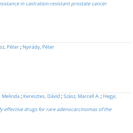
sistance in castration-resistant prostate cancer
sz, Péter
;
Nyirády, Péter
, Melinda
;
Keresztes, Dávid
;
Szász, Marcell A.
;
Hegyi,
ly effective drugs for rare adenocarcinomas of the