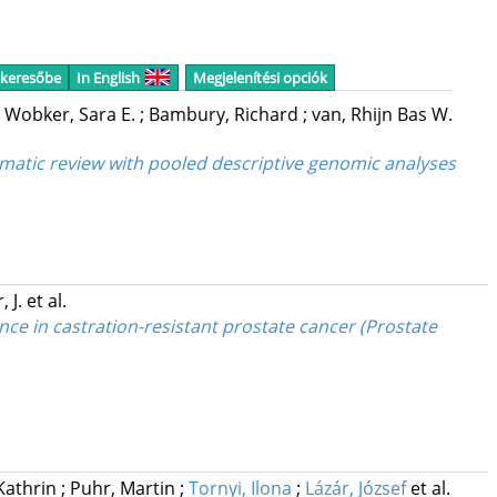
 keresőbe
In English
Megjelenítési opciók
;
Wobker, Sara E.
;
Bambury, Richard
;
van, Rhijn Bas W.
matic review with pooled descriptive genomic analyses
, J.
et al.
ce in castration-resistant prostate cancer (Prostate
 Kathrin
;
Puhr, Martin
;
Tornyi, Ilona
;
Lázár, József
et al.