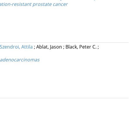
tion-resistant prostate cancer
Szendroi, Attila
;
Ablat, Jason
;
Black, Peter C.
;
er adenocarcinomas