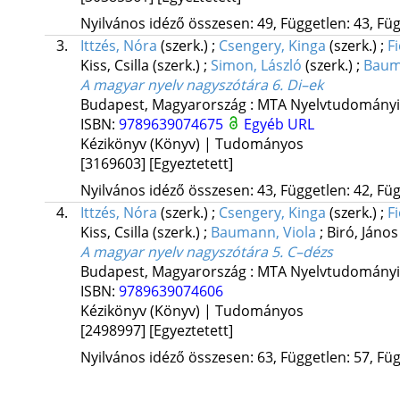
Nyilvános idéző összesen: 49, Független: 43, Füg
3.
Ittzés, Nóra
(szerk.)
;
Csengery, Kinga
(szerk.)
;
F
Kiss, Csilla
(szerk.)
;
Simon, László
(szerk.)
;
Baum
A magyar nyelv nagyszótára 6. Di–ek
Budapest, Magyarország :
MTA Nyelvtudományi 
ISBN:
9789639074675
Egyéb URL
Kézikönyv (Könyv) | Tudományos
[3169603]
[Egyeztetett]
Nyilvános idéző összesen: 43, Független: 42, Füg
4.
Ittzés, Nóra
(szerk.)
;
Csengery, Kinga
(szerk.)
;
F
Kiss, Csilla
(szerk.)
;
Baumann, Viola
;
Biró, Jáno
A magyar nyelv nagyszótára 5. C–dézs
Budapest, Magyarország :
MTA Nyelvtudományi 
ISBN:
9789639074606
Kézikönyv (Könyv) | Tudományos
[2498997]
[Egyeztetett]
Nyilvános idéző összesen: 63, Független: 57, Füg