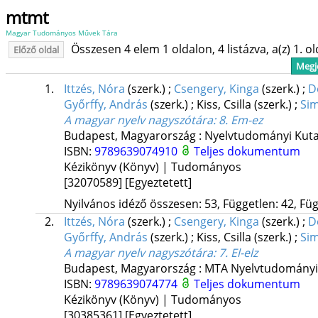
mtmt
Magyar Tudományos Művek Tára
Összesen 4 elem 1 oldalon, 4 listázva, a(z) 1. o
Előző oldal
Megje
1.
Ittzés, Nóra
(szerk.)
;
Csengery, Kinga
(szerk.)
;
D
Győrffy, András
(szerk.)
;
Kiss, Csilla
(szerk.)
;
Sim
A magyar nyelv nagyszótára
: 8. Em-ez
Budapest, Magyarország :
Nyelvtudományi Kut
ISBN:
9789639074910
Teljes dokumentum
Kézikönyv (Könyv) | Tudományos
[32070589]
[Egyeztetett]
Nyilvános idéző összesen: 53, Független: 42, Füg
2.
Ittzés, Nóra
(szerk.)
;
Csengery, Kinga
(szerk.)
;
D
Győrffy, András
(szerk.)
;
Kiss, Csilla
(szerk.)
;
Sim
A magyar nyelv nagyszótára
: 7. El-elz
Budapest, Magyarország :
MTA Nyelvtudományi 
ISBN:
9789639074774
Teljes dokumentum
Kézikönyv (Könyv) | Tudományos
[30385361]
[Egyeztetett]