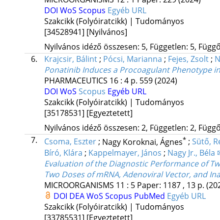
DOI
WoS
Scopus
Egyéb URL
Szakcikk (Folyóiratcikk) | Tudományos
[34528941]
[Nyilvános]
Nyilvános idéző összesen: 5, Független: 5, Függő:
6.
Krajcsir, Bálint
;
Pócsi, Marianna
;
Fejes, Zsolt
;
N
Ponatinib Induces a Procoagulant Phenotype in
PHARMACEUTICS
16
:
4
p. 559
(2024)
DOI
WoS
Scopus
Egyéb URL
Szakcikk (Folyóiratcikk) | Tudományos
[35178531]
[Egyeztetett]
Nyilvános idéző összesen: 2, Független: 2, Függő:
7.
*
Csoma, Eszter
;
Nagy Koroknai, Ágnes
;
Sütő, R
Bíró, Klára
;
Kappelmayer, János
;
Nagy Jr., Béla 
Evaluation of the Diagnostic Performance of 
Two Doses of mRNA, Adenoviral Vector, and Ina
MICROORGANISMS
11
:
5
Paper: 1187 , 13 p.
(20
DOI
DEA
WoS
Scopus
PubMed
Egyéb URL
Szakcikk (Folyóiratcikk) | Tudományos
[33785531]
[Egyeztetett]