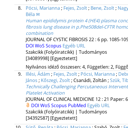
8.
Pócsi, Marianna
;
Fejes, Zsolt
;
Bene, Zsolt
;
Nagy,
Béla ✉
Human epididymis protein 4 (HE4) plasma conce
fibrosis lung disease in p.Phe508del-CFTR hom
combination
JOURNAL OF CYSTIC FIBROSIS
22
:
6
pp. 1085-109
DOI
WoS
Scopus
Egyéb URL
Szakcikk (Folyóiratcikk) | Tudományos
[34089998]
[Egyeztetett]
Nyilvános idéző összesen: 4, Független: 2, Függő:
9.
Illési, Ádám
;
Fejes, Zsolt
;
Pócsi, Marianna
;
Debr
János
;
Kőszegi, Zsolt
;
Csanádi, Zoltán
;
Szük, Ti
Technically Challenging Percutaneous Intervent
Platelet Activation
JOURNAL OF CLINICAL MEDICINE
12
:
21
Paper: 6
DOI
WoS
Scopus
PubMed
Egyéb URL
Szakcikk (Folyóiratcikk) | Tudományos
[34392587]
[Egyeztetett]
10.
Sütő, Renáta
;
Pócsi, Marianna
;
Szabó, Zsolt
;
Fe