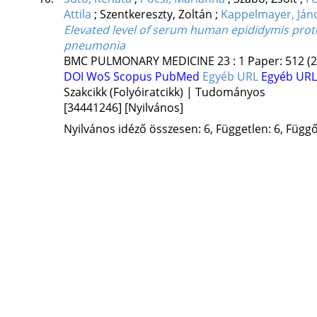
Attila
;
Szentkereszty, Zoltán
;
Kappelmayer, Ján
Elevated level of serum human epididymis prote
pneumonia
BMC PULMONARY MEDICINE
23
:
1
Paper: 512
(
DOI
WoS
Scopus
PubMed
Egyéb URL
Egyéb URL
Szakcikk (Folyóiratcikk) | Tudományos
[34441246]
[Nyilvános]
Nyilvános idéző összesen: 6, Független: 6, Függő: