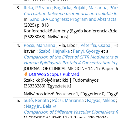
3.
Reka, P.Szabo
;
Boglárka, Bujáki
;
Marianna, Pócs
Correlation between proteinuria and soluble IL-
In:
62nd ERA Congress: Program and Abstracts
(2025)
p. 818
Konferenciaközlemény (Egyéb konferenciaköz
[36283063]
[Nyilvános]
4.
Pócsi, Marianna
;
Fila, Libor
;
Péterfia, Csaba
;
Ha
István
;
Szabó, Hajnalka
;
Panyi, György
et al.
Comparison of the Effect of CFTR Modulators el
Human Epididymis Protein 4 Concentration in 
JOURNAL OF CLINICAL MEDICINE
14
:
17
Paper: 6
DOI
WoS
Scopus
PubMed
Szakcikk (Folyóiratcikk) | Tudományos
[36333283]
[Egyeztetett]
Nyilvános idéző összesen: 1, Független: 0, Függő:
5.
Sütő, Renáta
;
Pócsi, Marianna
;
Fagyas, Miklós
;
Nagy Jr., Béla ✉
Comparison of Different Vascular Biomarkers for
MICROORGANISMS
12
:
1
Paper: 229
(2024)