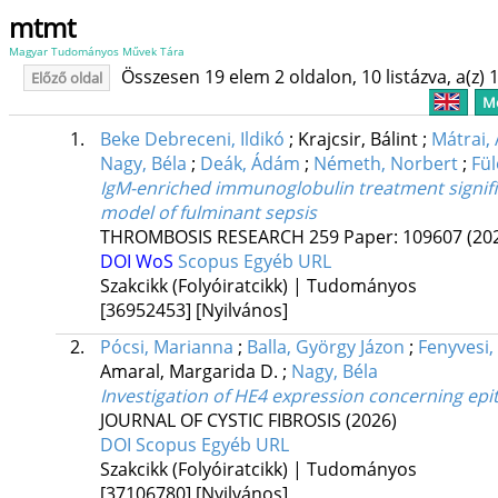
mtmt
Magyar Tudományos Művek Tára
Összesen 19 elem 2 oldalon, 10 listázva, a(z) 1
Előző oldal
Me
1.
Beke Debreceni, Ildikó
;
Krajcsir, Bálint
;
Mátrai,
Nagy, Béla
;
Deák, Ádám
;
Németh, Norbert
;
Fül
IgM-enriched immunoglobulin treatment signifi
model of fulminant sepsis
THROMBOSIS RESEARCH
259
Paper: 109607
(20
DOI
WoS
Scopus
Egyéb URL
Szakcikk (Folyóiratcikk) | Tudományos
[36952453]
[Nyilvános]
2.
Pócsi, Marianna
;
Balla, György Jázon
;
Fenyvesi,
Amaral, Margarida D.
;
Nagy, Béla
Investigation of HE4 expression concerning epith
JOURNAL OF CYSTIC FIBROSIS
(2026)
DOI
Scopus
Egyéb URL
Szakcikk (Folyóiratcikk) | Tudományos
[37106780]
[Nyilvános]