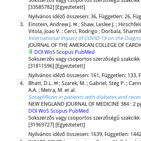
[33585782]
[Egyeztetett]
Nyilvános idéző összesen: 36, Független: 26, Füg
3.
Einstein, Andrew J. ✉
;
Shaw, Leslee J.
;
Hirschfel
Vitola, Joao V.
;
Cerci, Rodrigo
;
Dorbala, Sharmi
International Impact of COVID-19 on the Diagno
JOURNAL OF THE AMERICAN COLLEGE OF CARD
DOI
WoS
Scopus
PubMed
Sokszerzős vagy csoportos szerzőségű szakcikk
[31811596]
[Egyeztetett]
Nyilvános idéző összesen: 161, Független: 133, F
4.
Bhatt, D.L. ✉
;
Szarek, M.
;
Gabriel, Steg P.
;
Cann
A.A.
;
Metra, M.
et al.
Sotagliflozin in patients with diabetes and rece
NEW ENGLAND JOURNAL OF MEDICINE
384
:
2
p
DOI
WoS
Scopus
PubMed
Sokszerzős vagy csoportos szerzőségű szakcikk
[31969727]
[Egyeztetett]
Nyilvános idéző összesen: 1639, Független: 1442,