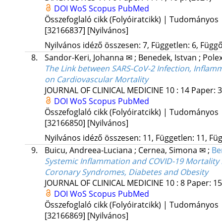
DOI
WoS
Scopus
PubMed
Összefoglaló cikk (Folyóiratcikk) | Tudományos
[32166837]
[Nyilvános]
Nyilvános idéző összesen: 7, Független: 6, Függő:
8.
Sandor-Keri, Johanna ✉
;
Benedek, Istvan
;
Polex
The Link between SARS-CoV-2 Infection, Inflam
on Cardiovascular Mortality
JOURNAL OF CLINICAL MEDICINE
10
:
14
Paper: 3
DOI
WoS
Scopus
PubMed
Összefoglaló cikk (Folyóiratcikk) | Tudományos
[32166850]
[Nyilvános]
Nyilvános idéző összesen: 11, Független: 11, Füg
9.
Buicu, Andreea-Luciana
;
Cernea, Simona ✉
;
Be
Systemic Inflammation and COVID-19 Mortality
Coronary Syndromes, Diabetes and Obesity
JOURNAL OF CLINICAL MEDICINE
10
:
8
Paper: 15
DOI
WoS
Scopus
PubMed
Összefoglaló cikk (Folyóiratcikk) | Tudományos
[32166869]
[Nyilvános]