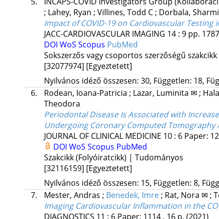
5.
INCAPS-COVID Investigators Group
(Kollaborác
;
Lahey, Ryan
;
Villines, Todd C
;
Dorbala, Sharm
Impact of COVID-19 on Cardiovascular Testing i
JACC-CARDIOVASCULAR IMAGING
14
:
9
pp. 1787
DOI
WoS
Scopus
PubMed
Sokszerzős vagy csoportos szerzőségű szakcikk
[32077974]
[Egyeztetett]
Nyilvános idéző összesen: 30, Független: 18, Füg
6.
Rodean, Ioana-Patricia
;
Lazar, Luminita ✉
;
Hala
Theodora
Periodontal Disease Is Associated with Increas
Undergoing Coronary Computed Tomography An
JOURNAL OF CLINICAL MEDICINE
10
:
6
Paper: 12
DOI
WoS
Scopus
PubMed
Szakcikk (Folyóiratcikk) | Tudományos
[32116159]
[Egyeztetett]
Nyilvános idéző összesen: 15, Független: 8, Függő
7.
Mester, Andras
;
Benedek, Imre
;
Rat, Nora ✉
;
T
Imaging Cardiovascular Inflammation in the CO
DIAGNOSTICS
11
:
6
Paper: 1114 , 16 p.
(2021)