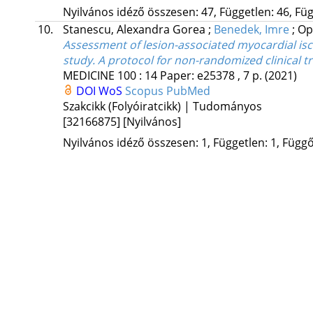
Nyilvános idéző összesen: 47, Független: 46, Füg
10.
Stanescu, Alexandra Gorea
;
Benedek, Imre
;
Op
Assessment of lesion-associated myocardial is
study. A protocol for non-randomized clinical tri
MEDICINE
100
:
14
Paper: e25378 , 7 p.
(2021)
DOI
WoS
Scopus
PubMed
Szakcikk (Folyóiratcikk) | Tudományos
[32166875]
[Nyilvános]
Nyilvános idéző összesen: 1, Független: 1, Függő: