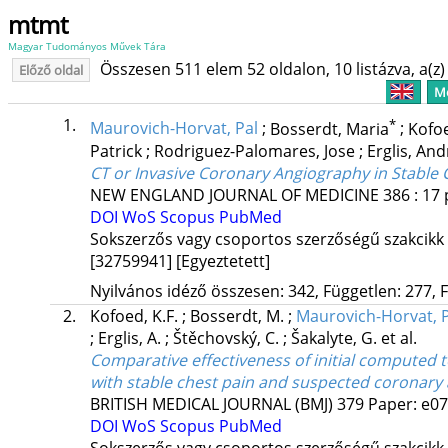
mtmt
Magyar Tudományos Művek Tára
Összesen 511 elem 52 oldalon, 10 listázva, a(z) 
Előző oldal
Me
1.
*
Maurovich-Horvat, Pal
;
Bosserdt, Maria
;
Kofoe
Patrick
;
Rodriguez-Palomares, Jose
;
Erglis, An
CT or Invasive Coronary Angiography in Stable 
NEW ENGLAND JOURNAL OF MEDICINE
386
:
17
DOI
WoS
Scopus
PubMed
Sokszerzős vagy csoportos szerzőségű szakcikk
[32759941]
[Egyeztetett]
Nyilvános idéző összesen: 342, Független: 277, F
2.
Kofoed, K.F.
;
Bosserdt, M.
;
Maurovich-Horvat, P
;
Erglis, A.
;
Štěchovský, C.
;
Šakalyte, G.
et al.
Comparative effectiveness of initial compute
with stable chest pain and suspected coronary 
BRITISH MEDICAL JOURNAL (BMJ)
379
Paper: e07
DOI
WoS
Scopus
PubMed
Sokszerzős vagy csoportos szerzőségű szakcikk