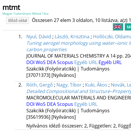
mtmt
Magyar Tudományos Művek Tára
Összesen 27 elem 3 oldalon, 10 listázva, a(z) 1
Előző oldal
Me
1.
Nyul, Dávid
;
László, Krisztina
;
Hollóczki, Oldam
Tuning aerogel morphology using water–ionic li
carbon properties
JOURNAL OF MATERIALS CHEMISTRY A
14
pp. 20
DOI
WoS
DEA
Scopus
Egyéb URL
Egyéb URL
Szakcikk (Folyóiratcikk) | Tudományos
[37071373]
[Nyilvános]
2.
Róth, Gergő
;
Nagy, Tibor
;
Kuki, Ákos
;
Novák, L
Detailed Compositional and Structure–Property
MACROMOLECULAR MATERIALS AND ENGINEER
DOI
WoS
DEA
Scopus
Egyéb URL
Szakcikk (Folyóiratcikk) | Tudományos
[35619936]
[Nyilvános]
Nyilvános idéző összesen: 2, Független: 2, Függő: