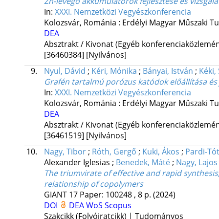
Zn-levegő akkumulátorok fejlesztése és vizsgál
In:
XXXI. Nemzetközi Vegyészkonferencia
Kolozsvár, Románia :
Erdélyi Magyar Műszaki T
DEA
Absztrakt / Kivonat (Egyéb konferenciaközlem
[36460384]
[Nyilvános]
9.
Nyul, Dávid
;
Kéri, Mónika
;
Bányai, István
;
Kéki,
Grafén tartalmú porózus katódok előállítása és
In:
XXXI. Nemzetközi Vegyészkonferencia
Kolozsvár, Románia :
Erdélyi Magyar Műszaki T
DEA
Absztrakt / Kivonat (Egyéb konferenciaközlem
[36461519]
[Nyilvános]
10.
Nagy, Tibor
;
Róth, Gergő
;
Kuki, Ákos
;
Pardi-Tó
Alexander Iglesias
;
Benedek, Máté
;
Nagy, Lajos
The triumvirate of effective and rapid synthesis,
relationship of copolymers
GIANT
17
Paper: 100248 , 8 p.
(2024)
DOI
DEA
WoS
Scopus
Szakcikk (Folyóiratcikk) | Tudományos