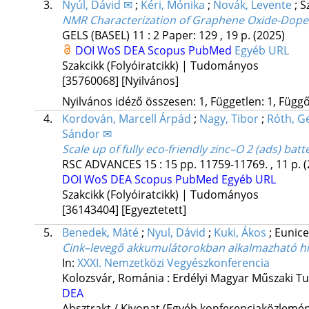
3.
Nyúl, Dávid ✉
;
Kéri, Mónika
;
Novák, Levente
;
S
NMR Characterization of Graphene Oxide-Doped
GELS (BASEL)
11
:
2
Paper: 129 , 19 p.
(2025)
DOI
WoS
DEA
Scopus
PubMed
Egyéb URL
Szakcikk (Folyóiratcikk) | Tudományos
[35760068]
[Nyilvános]
Nyilvános idéző összesen: 1, Független: 1, Függő:
4.
Kordován, Marcell Árpád
;
Nagy, Tibor
;
Róth, G
Sándor ✉
Scale up of fully eco-friendly zinc–O 2 (ads) bat
RSC ADVANCES
15
:
15
pp. 11759-11769. , 11 p.
(
DOI
WoS
DEA
Scopus
PubMed
Egyéb URL
Szakcikk (Folyóiratcikk) | Tudományos
[36143404]
[Egyeztetett]
5.
Benedek, Máté
;
Nyul, Dávid
;
Kuki, Ákos
;
Eunice
Cink–levegő akkumulátorokban alkalmazható hidr
In:
XXXI. Nemzetközi Vegyészkonferencia
Kolozsvár, Románia :
Erdélyi Magyar Műszaki T
DEA
Absztrakt / Kivonat (Egyéb konferenciaközlem