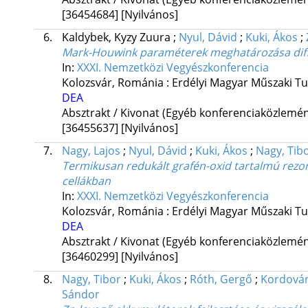
[36454684]
[Nyilvános]
6.
Kaldybek, Kyzy Zuura
;
Nyul, Dávid
;
Kuki, Ákos
;
Mark-Houwink paraméterek meghatározása diff
In:
XXXI. Nemzetközi Vegyészkonferencia
Kolozsvár, Románia :
Erdélyi Magyar Műszaki T
DEA
Absztrakt / Kivonat (Egyéb konferenciaközlem
[36455637]
[Nyilvános]
7.
Nagy, Lajos
;
Nyul, Dávid
;
Kuki, Ákos
;
Nagy, Tib
Termikusan redukált grafén-oxid tartalmú rezo
cellákban
In:
XXXI. Nemzetközi Vegyészkonferencia
Kolozsvár, Románia :
Erdélyi Magyar Műszaki T
DEA
Absztrakt / Kivonat (Egyéb konferenciaközlem
[36460299]
[Nyilvános]
8.
Nagy, Tibor
;
Kuki, Ákos
;
Róth, Gergő
;
Kordován
Sándor