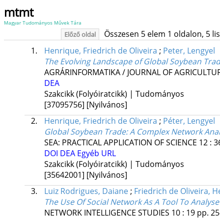
mtmt
Magyar Tudományos Művek Tára
Összesen 5 elem 1 oldalon, 5 list
Előző oldal
1.
Henrique, Friedrich de Oliveira
;
Peter, Lengyel
The Evolving Landscape of Global Soybean Trad
AGRÁRINFORMATIKA / JOURNAL OF AGRICULTU
DEA
Szakcikk (Folyóiratcikk) | Tudományos
[37095756]
[Nyilvános]
2.
Henrique, Friedrich de Oliveira
;
Péter, Lengyel
Global Soybean Trade: A Complex Network Analy
SEA: PRACTICAL APPLICATION OF SCIENCE
12
:
3
DOI
DEA
Egyéb URL
Szakcikk (Folyóiratcikk) | Tudományos
[35642001]
[Nyilvános]
3.
Luiz Rodrigues, Daiane
;
Friedrich de Oliveira, 
The Use Of Social Network As A Tool To Analyse 
NETWORK INTELLIGENCE STUDIES
10
:
19
pp. 25