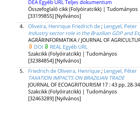
DEA
Egyéb URL
Teljes dokumentum
Összefoglaló cikk (Folyóiratcikk) | Tudományos
[33199855]
[Nyilvános]
4.
Oliveira, Henrique Friedrich de
;
Lengyel, Peter
Industry sector role in the Brazilian GDP and E
AGRÁRINFORMATIKA / JOURNAL OF AGRICULTU
DOI
REAL
Egyéb URL
Szakcikk (Folyóiratcikk) | Tudományos
[32384854]
[Nyilvános]
5.
Friedrich de Oliveira, Henrique
;
Lengyel, Péter
TAXATION IMPACTS ON BRAZILIAN TRADE
JOURNAL OF ECOAGRITOURISM
17
:
43
pp. 28-34.
Szakcikk (Folyóiratcikk) | Tudományos
[32463289]
[Nyilvános]