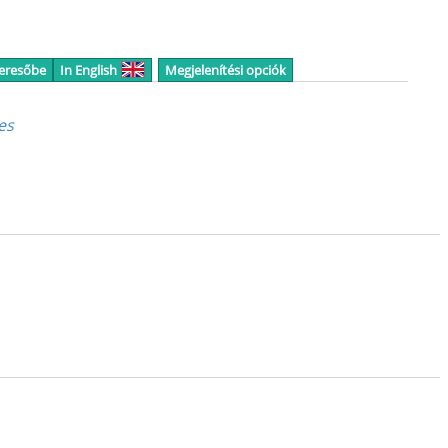
keresőbe
In English
Megjelenítési opciók
es