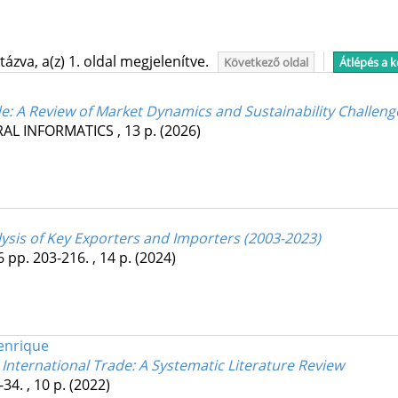
ázva, a(z) 1. oldal megjelenítve.
Következő oldal
Átlépés a 
e: A Review of Market Dynamics and Sustainability Challeng
RAL INFORMATICS
, 13 p.
(2026)
sis of Key Exporters and Importers (2003-2023)
6
pp. 203-216. , 14 p.
(2024)
Henrique
International Trade: A Systematic Literature Review
-34. , 10 p.
(2022)