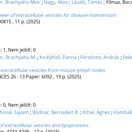
r, Brachyahu Meir
;
Nagy, Ákos
;
László, Tamás
;
Yilmaz, Bor
er of extracellular vesicles for disease intervention
0815 , 11 p.
(2025)
 1, Nem jelölt: 0
r, Brachyahu M.
;
Királyhidi, Panna
;
Försönits, András
;
Fek
d extracellular vesicles from mouse lymph nodes
NCES
26
:
13
Paper: 6092 , 19 p.
(2025)
 0, Nem jelölt: 0
hosal, Sayam
;
Bodnár, Bernadett R.
;
Kittel, Ágnes
;
Hambalk
 extracellular vesicles and lipoproteins
pp. 4733-4749. , 17 p.
(2024)