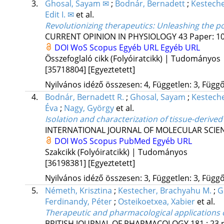
3.
Ghosal, Sayam ✉
;
Bodnár, Bernadett
;
Kesteche
Edit I. ✉
et al.
Revolutionizing therapeutics: Unleashing the pow
CURRENT OPINION IN PHYSIOLOGY
43
Paper: 10
DOI
WoS
Scopus
Egyéb URL
Egyéb URL
Összefoglaló cikk (Folyóiratcikk) | Tudományos
[35718804]
[Egyeztetett]
Nyilvános idéző összesen: 4, Független: 3, Függő:
4.
Bodnár, Bernadett R.
;
Ghosal, Sayam
;
Kesteche
Éva
;
Nagy, György
et al.
Isolation and characterization of tissue-derive
INTERNATIONAL JOURNAL OF MOLECULAR SCIE
DOI
WoS
Scopus
PubMed
Egyéb URL
Szakcikk (Folyóiratcikk) | Tudományos
[36198381]
[Egyeztetett]
Nyilvános idéző összesen: 3, Független: 3, Függő:
5.
Németh, Krisztina
;
Kestecher, Brachyahu M.
;
G
Ferdinandy, Péter
;
Osteikoetxea, Xabier
et al.
Therapeutic and pharmacological applications of
BRITISH JOURNAL OF PHARMACOLOGY
181
:
23