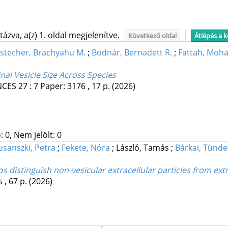
ázva, a(z) 1. oldal megjelenítve.
Következő oldal
Átlépés a 
stecher, Brachyahu M.
;
Bodnár, Bernadett R.
;
Fattah, Moh
al Vesicle Size Across Species
NCES
27
:
7
Paper: 3176 , 17 p.
(2026)
 0, Nem jelölt: 0
usanszki, Petra
;
Fekete, Nóra
;
László, Tamás
;
Bárkai, Tünde
os distinguish non-vesicular extracellular particles from extr
s
, 67 p.
(2026)