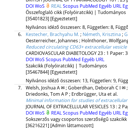
DOI
WoS
REAL
Scopus
PubMed
Egyéb URL
Eg
Összefoglaló cikk (Folyóiratcikk) | Tudományos
[35401823]
[Egyeztetett]
Nyilvános idéző összesen: 8, Független: 8, Függő:
6.
Kestecher, Brachyahu M.
;
Németh, Krisztina
;
G
Oesterreicher, Johannes
;
Holnthoner, Wolfgan
Reduced circulating CD63+ extracellular vesicl
CARDIOVASCULAR DIABETOLOGY
23
:
1
Paper: 3
DOI
WoS
Scopus
PubMed
Egyéb URL
Szakcikk (Folyóiratcikk) | Tudományos
[35467844]
[Egyeztetett]
Nyilvános idéző összesen: 13, Független: 9, Függő
7.
Welsh, Joshua A ✉
;
Goberdhan, Deborah C I ✉
Driedonks, Tom A P
;
Erdbrügger, Uta
et al.
Minimal information for studies of extracellular
JOURNAL OF EXTRACELLULAR VESICLES
13
:
2
Pa
DOI
WoS
REAL
Scopus
PubMed
Egyéb URL
Eg
Sokszerzős vagy csoportos szerzőségű szakcikk
[36216221]
[Admin láttamozott]