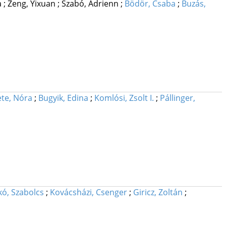
a
;
Zeng, Yixuan
;
Szabó, Adrienn
;
Bödör, Csaba
;
Buzás,
ete, Nóra
;
Bugyik, Edina
;
Komlósi, Zsolt I.
;
Pállinger,
ó, Szabolcs
;
Kovácsházi, Csenger
;
Giricz, Zoltán
;