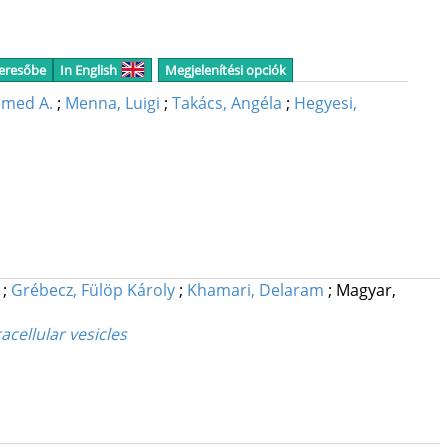
keresőbe
In English
Megjelenítési opciók
amed A.
;
Menna, Luigi
;
Takács, Angéla
;
Hegyesi,
;
Grébecz, Fülöp Károly
;
Khamari, Delaram
;
Magyar,
acellular vesicles