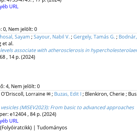
yéb URL
 0, Nem jelölt: 0
hosal, Sayam
;
Sayour, Nabil V.
;
Gergely, Tamás G.
;
Bodnár,
g
et al.
e levels associate with atherosclerosis in hypercholesterol
68 , 14 p.
(2024)
: 4, Nem jelölt: 0
;
O'Driscoll, Lorraine ✉
;
Buzas, Edit I
;
Blenkiron, Cherie
;
Bus
 vesicles (MISEV2023)
: From basic to advanced approaches
per: e12404 , 84 p.
(2024)
yéb URL
 (Folyóiratcikk) | Tudományos