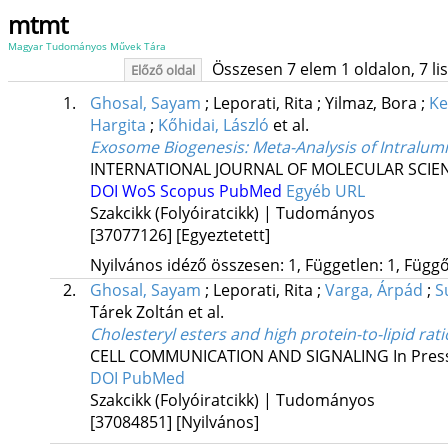
mtmt
Magyar Tudományos Művek Tára
Összesen 7 elem 1 oldalon, 7 list
Előző oldal
1.
Ghosal, Sayam
;
Leporati, Rita
;
Yilmaz, Bora
;
Ke
Hargita
;
Kőhidai, László
et al.
Exosome Biogenesis: Meta-Analysis of Intralumin
INTERNATIONAL JOURNAL OF MOLECULAR SCIE
DOI
WoS
Scopus
PubMed
Egyéb URL
Szakcikk (Folyóiratcikk) | Tudományos
[37077126]
[Egyeztetett]
Nyilvános idéző összesen: 1, Független: 1, Függő:
2.
Ghosal, Sayam
;
Leporati, Rita
;
Varga, Árpád
;
S
Tárek Zoltán
et al.
Cholesteryl esters and high protein-to-lipid rati
CELL COMMUNICATION AND SIGNALING
In Pres
DOI
PubMed
Szakcikk (Folyóiratcikk) | Tudományos
[37084851]
[Nyilvános]