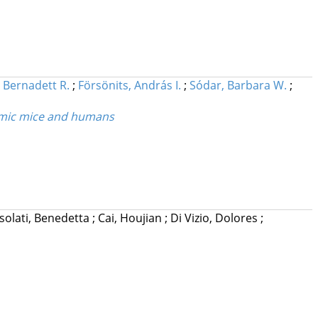
 Bernadett R.
;
Försönits, András I.
;
Sódar, Barbara W.
;
aemic mice and humans
solati, Benedetta
;
Cai, Houjian
;
Di Vizio, Dolores
;