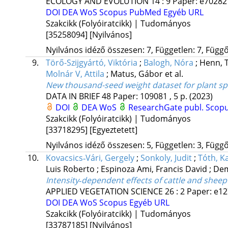
ECOLOGY AND EVOLUTION
14
:
9
Paper: e70282 
DOI
DEA
WoS
Scopus
PubMed
Egyéb URL
Szakcikk (Folyóiratcikk) | Tudományos
[35258094]
[Nyilvános]
Nyilvános idéző összesen: 7, Független: 7, Függő:
9.
Törő-Szijgyártó, Viktória
;
Balogh, Nóra
;
Henn,
Molnár V, Attila
;
Matus, Gábor
et al.
New thousand-seed weight dataset for plant sp
DATA IN BRIEF
48
Paper: 109081 , 5 p.
(2023)
DOI
DEA
WoS
ResearchGate publ.
Scop
Szakcikk (Folyóiratcikk) | Tudományos
[33718295]
[Egyeztetett]
Nyilvános idéző összesen: 5, Független: 3, Függő:
10.
Kovacsics‐Vári, Gergely
;
Sonkoly, Judit
;
Tóth, Ka
Luis Roberto
;
Espinoza Ami, Francis David
;
Dem
Intensity‐dependent effects of cattle and sheep 
APPLIED VEGETATION SCIENCE
26
:
2
Paper: e1
DOI
DEA
WoS
Scopus
Egyéb URL
Szakcikk (Folyóiratcikk) | Tudományos
[33787185]
[Nyilvános]