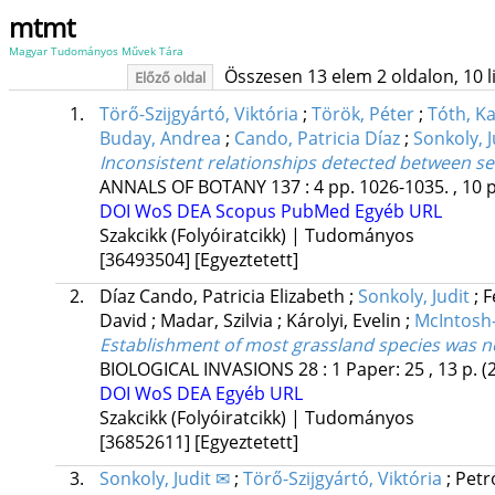
mtmt
Magyar Tudományos Művek Tára
Összesen 13 elem 2 oldalon, 10 lis
Előző oldal
1.
Törő-Szijgyártó, Viktória
;
Török, Péter
;
Tóth, Ka
Buday, Andrea
;
Cando, Patricia Díaz
;
Sonkoly, J
Inconsistent relationships detected between see
ANNALS OF BOTANY
137
:
4
pp. 1026-1035. , 10 
DOI
WoS
DEA
Scopus
PubMed
Egyéb URL
Szakcikk (Folyóiratcikk) | Tudományos
[36493504]
[Egyeztetett]
2.
Díaz Cando, Patricia Elizabeth
;
Sonkoly, Judit
;
F
David
;
Madar, Szilvia
;
Károlyi, Evelin
;
McIntosh
Establishment of most grassland species was no
BIOLOGICAL INVASIONS
28
:
1
Paper: 25 , 13 p.
(
DOI
WoS
DEA
Egyéb URL
Szakcikk (Folyóiratcikk) | Tudományos
[36852611]
[Egyeztetett]
3.
Sonkoly, Judit ✉
;
Törő-Szijgyártó, Viktória
;
Petr