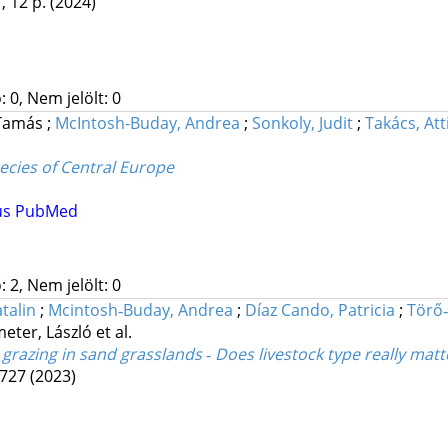
, 12 p.
(2024)
 0, Nem jelölt: 0
 Tamás
;
McIntosh-Buday, Andrea
;
Sonkoly, Judit
;
Takács, Att
ecies of Central Europe
us
PubMed
 2, Nem jelölt: 0
talin
;
Mcintosh‐Buday, Andrea
;
Díaz Cando, Patricia
;
Törő‐
eter, László
et al.
grazing in sand grasslands ‐ Does livestock type really matt
2727
(2023)