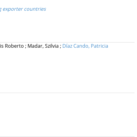
g exporter countries
uis Roberto
;
Madar, Szilvia
;
Díaz Cando, Patricia