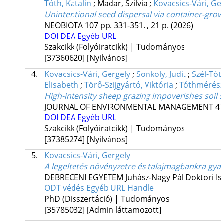
Tóth, Katalin
;
Madar, Szilvia
;
Kovacsics-Vári, Ge
Unintentional seed dispersal via container-gr
NEOBIOTA
107
pp. 331-351. , 21 p.
(2026)
DOI
DEA
Egyéb URL
Szakcikk (Folyóiratcikk) | Tudományos
[37360620]
[Nyilvános]
4.
Kovacsics-Vári, Gergely
;
Sonkoly, Judit
;
Szél-Tót
Elisabeth
;
Törő-Szijgyártó, Viktória
;
Tóthmérész
High-intensity sheep grazing impoverishes soil
JOURNAL OF ENVIRONMENTAL MANAGEMENT
4
DOI
DEA
Egyéb URL
Szakcikk (Folyóiratcikk) | Tudományos
[37385274]
[Nyilvános]
5.
Kovacsics-Vári, Gergely
A legeltetés növényzetre és talajmagbankra gy
DEBRECENI EGYETEM Juhász-Nagy Pál Doktori Is
ODT védés
Egyéb URL
Handle
PhD (Disszertáció) | Tudományos
[35785032]
[Admin láttamozott]