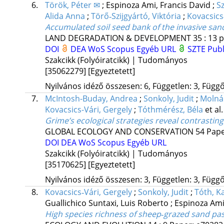
6.
Török, Péter ✉
;
Espinoza Ami, Francis David
;
Sz
Alida Anna
;
Törő‐Szijgyártó, Viktória
;
Kovacsics
Accumulated soil seed bank of the invasive san
LAND DEGRADATION & DEVELOPMENT
35
:
13
p
DOI
DEA
WoS
Scopus
Egyéb URL
SZTE Publ
Szakcikk (Folyóiratcikk) | Tudományos
[35062279]
[Egyeztetett]
Nyilvános idéző összesen: 6, Független: 3, Függő:
7.
McIntosh-Buday, Andrea
;
Sonkoly, Judit
;
Molnár
Kovacsics-Vári, Gergely
;
Tóthmérész, Béla
et al.
Grime’s ecological strategies reveal contrasting
GLOBAL ECOLOGY AND CONSERVATION
54
Pape
DOI
DEA
WoS
Scopus
Egyéb URL
Szakcikk (Folyóiratcikk) | Tudományos
[35170625]
[Egyeztetett]
Nyilvános idéző összesen: 3, Független: 3, Függő:
8.
Kovacsics‐Vári, Gergely
;
Sonkoly, Judit
;
Tóth, Ka
Guallichico Suntaxi, Luis Roberto
;
Espinoza Ami
High species richness of sheep‐grazed sand pas