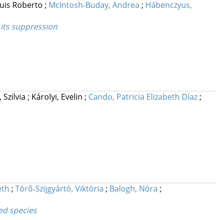
Luis Roberto
;
McIntosh‐Buday, Andrea
;
Hábenczyus,
 its suppression
 Szilvia
;
Károlyi, Evelin
;
Cando, Patricia Elizabeth Díaz
;
eth
;
Törő‐Szijgyártó, Viktória
;
Balogh, Nóra
;
ed species