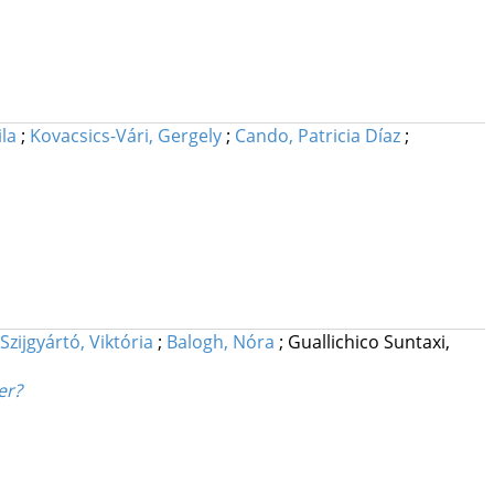
ila
;
Kovacsics-Vári, Gergely
;
Cando, Patricia Díaz
;
Szijgyártó, Viktória
;
Balogh, Nóra
;
Guallichico Suntaxi,
er?