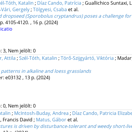
él‐Tóth, Katalin
;
Díaz Cando, Patrícia
;
Guallichico Suntaxi, 
‐Vári, Gergely
;
Tölgyesi, Csaba
et al.
d dropseed (Sporobolus cryptandrus) poses a challenge for
p. 4105-4120. , 16 p.
(2024)
icatio
 3, Nem jelölt: 0
, Attila
;
Szél-Tóth, Katalin
;
Törő-Szijgyártó, Viktória
;
Madar,
 patterns in alkaline and loess grasslands
r: e03132 , 13 p.
(2024)
 0, Nem jelölt: 0
talin
;
McIntosh‐Buday, Andrea
;
Díaz Cando, Patricia Elizab
, Francis David
;
Matus, Gábor
et al.
tures is driven by disturbance‐tolerant and weedy short‐liv