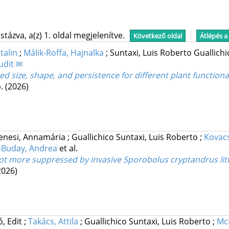
tázva, a(z) 1. oldal megjelenítve.
Következő oldal
Átlépés a
talin
;
Málik-Roffa, Hajnalka
;
Suntaxi, Luis Roberto Guallich
udit ✉
d size, shape, and persistence for different plant function
p.
(2026)
enesi, Annamária
;
Guallichico Suntaxi, Luis Roberto
;
Kovacs
-Buday, Andrea
et al.
t more suppressed by invasive Sporobolus cryptandrus litter
2026)
ó, Edit
;
Takács, Attila
;
Guallichico Suntaxi, Luis Roberto
;
Mc