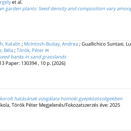
rgely
et al.
own garden plants: Seed density and composition vary amon
h, Katalin
;
McIntosh-Buday, Andrea
;
Guallichico Suntaxi, L
, Béla
;
Török, Péter ✉
 seed banks in sand grasslands
13
Paper: 130394 , 10 p.
(2026)
akorolt hatásának vizsgálata homoki gyepközösségekben
kola,
Török Péter
Megjelenés/Fokozatszerzés éve: 2025