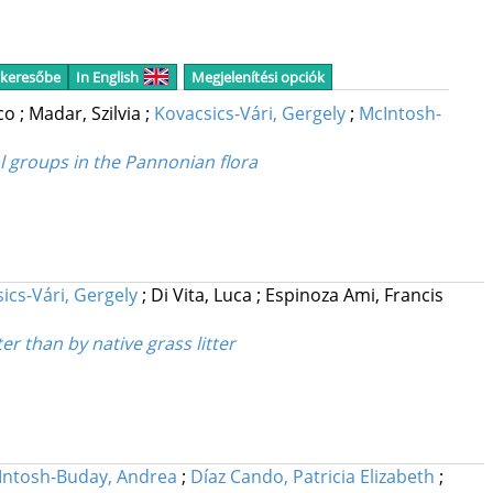
 keresőbe
In English
Megjelenítési opciók
ico
;
Madar, Szilvia
;
Kovacsics-Vári, Gergely
;
McIntosh-
al groups in the Pannonian flora
ics-Vári, Gergely
;
Di Vita, Luca
;
Espinoza Ami, Francis
 than by native grass litter
Intosh-Buday, Andrea
;
Díaz Cando, Patricia Elizabeth
;