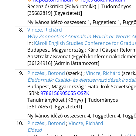
Recenzió/kritika (Folyóiratcikk) | Tudományos
[35682819]
[Egyeztetett]
Nyilvános idéző összesen: 1, Független: 1, Függő:
8.
Vincze, Richárd
Why Zoopoetics? Animals in Words or Words A
In:
Károli English Studies Conference for Gradu
Budapest, Magyarország :
Károli Gáspár Reform
Absztrakt / Kivonat (Egyéb konferenciaközlem
[36124916]
[Admin láttamozott]
9.
Pinczési, Botond
(szerk.)
;
Vincze, Richárd
(szerk.
Életformák
: Család- és életszerveződések iroda
Budapest, Magyarország :
Fiatal Írók Szövetsége
ISBN:
9786156905055
OSZK
Tanulmánykötet (Könyv) | Tudományos
[36174557]
[Egyeztetett]
Nyilvános idéző összesen: 4, Független: 4, Függő:
10.
Pinczési, Botond
;
Vincze, Richárd
Előszó