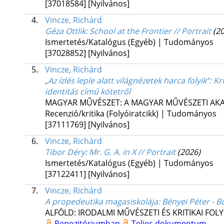
[37018584]
[Nyilvános]
4.
Vincze, Richárd
Géza Ottlik: School at the Frontier // Portrait
(2
Ismertetés/Katalógus (Egyéb) | Tudományos
[37028852]
[Nyilvános]
5.
Vincze, Richárd
„Az ízlés leple alatt világnézetek harca folyik”
: Kr
identitás című kötetről
MAGYAR MŰVÉSZET: A MAGYAR MŰVÉSZETI AKA
Recenzió/kritika (Folyóiratcikk) | Tudományos
[37111769]
[Nyilvános]
6.
Vincze, Richárd
Tibor Déry: Mr. G. A. in X // Portrait
(2026)
Ismertetés/Katalógus (Egyéb) | Tudományos
[37122411]
[Nyilvános]
7.
Vincze, Richárd
A propedeutika magasiskolája
: Bényei Péter - 
ALFÖLD: IRODALMI MŰVÉSZETI ÉS KRITIKAI FOL
Repozitóriumban
Teljes dokumentum