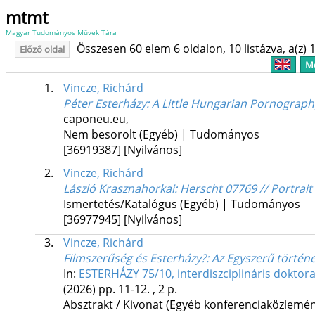
mtmt
Magyar Tudományos Művek Tára
Összesen 60 elem 6 oldalon, 10 listázva, a(z) 1
Előző oldal
Me
1.
Vincze, Richárd
Péter Esterházy: A Little Hungarian Pornography
caponeu.eu
,
Nem besorolt (Egyéb) | Tudományos
[36919387]
[Nyilvános]
2.
Vincze, Richárd
László Krasznahorkai: Herscht 07769 // Portrait
Ismertetés/Katalógus (Egyéb) | Tudományos
[36977945]
[Nyilvános]
3.
Vincze, Richárd
Filmszerűség és Esterházy?
: Az Egyszerű történe
In:
ESTERHÁZY 75/10, interdiszciplináris dokto
(2026)
pp. 11-12. , 2 p.
Absztrakt / Kivonat (Egyéb konferenciaközlem