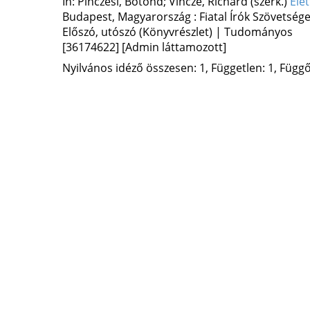
In: Pinczési, Botond; Vincze, Richárd (szerk.)
Éle
Budapest, Magyarország :
Fiatal Írók Szövetsége
Előszó, utószó (Könyvrészlet) | Tudományos
[36174622]
[Admin láttamozott]
Nyilvános idéző összesen: 1, Független: 1, Függő: