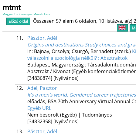
mtmt
Magyar Tudományos Művek Tára
Összesen 57 elem 6 oldalon, 10 listázva, a(z) 2
Előző oldal
Me
11.
Pásztor, Adél
Origins and destinations Study choices and gra
In: Bajnay, Orsolya; Csurgó, Bernadett (szerk.)
K
válaszolni a szociológia nélkül? : Absztraktok
Budapest, Magyarország :
Társadalomtudomány
Absztrakt / Kivonat (Egyéb konferenciaközlem
[34836874]
[Nyilvános]
12.
Adel, Pasztor
It’s a men’s world
: Gendered career trajectories
előadás
,
BSA 70th Anniversary Virtual Annual C
Egyéb URL
Nem besorolt (Egyéb) | Tudományos
[34832358]
[Nyilvános]
13.
Pásztor, Adél