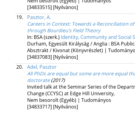
Nem besorolt (Egyéb) | Tudományos
[34833515]
[Nyilvános]
19.
Pasztor, A.
Careers in Context
: Towards a Reconciliation o
through Bourdieu’s Field Theory
In: BSA (szerk.)
Identity, Community and Social S
Durham, Egyesült Királyság / Anglia :
BSA Public
Absztrakt / Kivonat (Könyvrészlet) | Tudomány
[34837083]
[Nyilvános]
20.
Adel, Pasztor
All PhDs are equal but some are more equal than 
doctorate
(2017)
Invited talk at the Seminar Series of the Depar
Change (CCYSC) at Edge Hill University
,
Nem besorolt (Egyéb) | Tudományos
[34833717]
[Nyilvános]