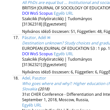
All PhDs are equal but … Institutional and social
BRITISH JOURNAL OF SOCIOLOGY OF EDUCATIO
DOI
WoS
Scopus
Egyéb URL
Szakcikk (Folyóiratcikk) | Tudományos
[31362318]
[Egyeztetett]
Nyilvános idéző összesen: 51, Független: 48, Füg
17.
Pásztor, Adél ✉
Destination unknown? Study choices and gradua
EUROPEAN JOURNAL OF EDUCATION
53
:
1
pp. 1
DOI
WoS
Scopus
Egyéb URL
Szakcikk (Folyóiratcikk) | Tudományos
[31362321]
[Egyeztetett]
Nyilvános idéző összesen: 6, Független: 6, Függő:
18.
Adel, Pasztor
Who goes where and why?
: Higher education c
Slovakia
(2018)
31st CHER Conference - Differentiation and Int
September 1, 2018
,
Moscow, Russia
,
Egyéb URL