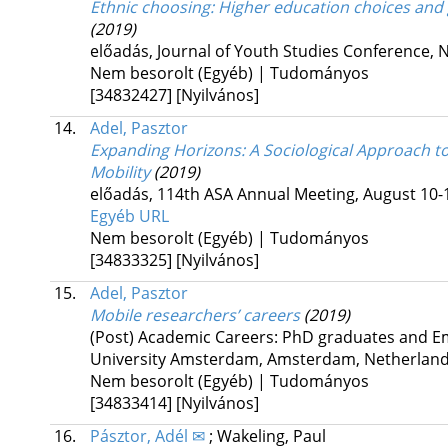
Ethnic choosing: Higher education choices and g
(2019)
előadás
,
Journal of Youth Studies Conference
,
N
Nem besorolt (Egyéb) | Tudományos
[34832427]
[Nyilvános]
14.
Adel, Pasztor
Expanding Horizons
: A Sociological Approach t
Mobility
(2019)
előadás
,
114th ASA Annual Meeting
,
August 10-
Egyéb URL
Nem besorolt (Egyéb) | Tudományos
[34833325]
[Nyilvános]
15.
Adel, Pasztor
Mobile researchers’ careers
(2019)
(Post) Academic Careers: PhD graduates and Em
University Amsterdam, Amsterdam, Netherlan
Nem besorolt (Egyéb) | Tudományos
[34833414]
[Nyilvános]
16.
Pásztor, Adél ✉
;
Wakeling, Paul