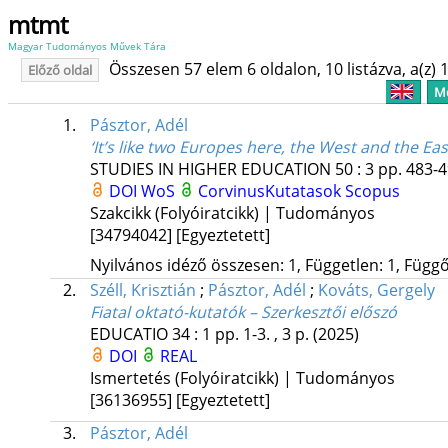
mtmt
Magyar Tudományos Művek Tára
Összesen 57 elem 6 oldalon, 10 listázva, a(z) 1
Előző oldal
Me
1.
Pásztor, Adél
‘It’s like two Europes here, the West and the Eas
STUDIES IN HIGHER EDUCATION
50
:
3
pp. 483-4
DOI
WoS
CorvinusKutatasok
Scopus
Szakcikk (Folyóiratcikk) | Tudományos
[34794042]
[Egyeztetett]
Nyilvános idéző összesen: 1, Független: 1, Függő:
2.
Széll, Krisztián
;
Pásztor, Adél
;
Kováts, Gergely
Fiatal oktató-kutatók – Szerkesztői előszó
EDUCATIO
34
:
1
pp. 1-3. , 3 p.
(2025)
DOI
REAL
Ismertetés (Folyóiratcikk) | Tudományos
[36136955]
[Egyeztetett]
3.
Pásztor, Adél