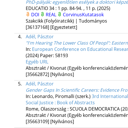
PhD-pályák
: egyenlőtlen esélyek a doktori kép
EDUCATIO
34
:
1
pp. 84-94. , 11 p.
(2025)
DOI
REAL
CorvinusKutatasok
Szakcikk (Folyóiratcikk) | Tudományos
[36137168]
[Egyeztetett]
4.
Adél, Pásztor
"I'm Hearing The Lower Class Of Peopl"
: Easter
In:
European Conference on Educational Resea
(2024)
Paper: 58193
Egyéb URL
Absztrakt / Kivonat (Egyéb konferenciaközlem
[35662872]
[Nyilvános]
5.
Adél, Pásztor
Gender Gaps In Scientific Careers
: Evidence Fr
In: Leonardo, Piromalli (szerk.)
3rd Internationa
Social Justice : Book of Abstracts
Rome, Olaszország :
SCUOLA DEMOCRATICA
(20
Absztrakt / Kivonat (Egyéb konferenciaközlem
[35663109]
[Nyilvános]