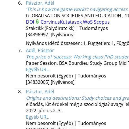
6.
Pásztor, Adél
‘This is how the game works’
: navigating access
GLOBALISATION SOCIETIES AND EDUCATION
, 1
DOI
CorvinusKutatasok
WoS
Scopus
Szakcikk (Folyóiratcikk) | Tudományos
[34396997]
[Nyilvános]
Nyilvános idéző összesen: 1, Független: 1, Függő:
7.
Adél, Pásztor
The price of ‘success
: Working class PhD studen
Paper Session
,
BSA Bourdieu Study Group Mid 
Egyéb URL
Nem besorolt (Egyéb) | Tudományos
[34832005]
[Nyilvános]
8.
Pásztor, Adél
Origins and destinations
: Study choices and gr
előadás
,
Kit érdekel még a szociológia? avagy le
2022. június 2–3.
,
Egyéb URL
Nem besorolt (Egyéb) | Tudományos