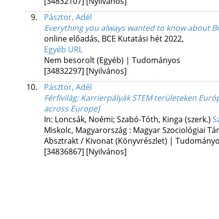
[34832107]
[Nyilvános]
9.
Pásztor, Adél
Everything you always wanted to know about Br
online előadás
,
BCE Kutatási hét 2022
,
Egyéb URL
Nem besorolt (Egyéb) | Tudományos
[34832297]
[Nyilvános]
10.
Pásztor, Adél
Férfivilág: Karrierpályák STEM területeken Euró
across Europe]
In: Loncsák, Noémi; Szabó-Tóth, Kinga (szerk.)
S
Miskolc, Magyarország :
Magyar Szociológiai Tá
Absztrakt / Kivonat (Könyvrészlet) | Tudomány
[34836867]
[Nyilvános]